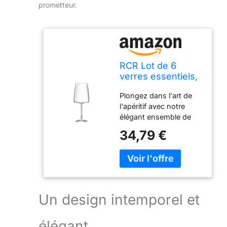
prometteur.
RCR Lot de 6
verres essentiels,
service de table
Plongez dans l'art de
élégant, 100 %
l'apéritif avec notre
fabriqué en Italie,
élégant ensemble de
capacité 54 cl
verres à pied Martini,
34,79 €
une œuvre d'art
artisanale fabriquée en
Italie qui capture
l'élégance et la tradition
italienne. - Chaque
calice, avec sa capacité
Un design intemporel et
de 54 cl, est un chef-
d'œuvre de
élégant
transparence cristalline.