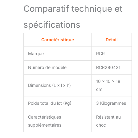
Comparatif technique et
de partage. Ces verres
à pied sont
écologiques, fabriqués
spécifications
avec des matériaux
durables et
respectueux de
Caractéristique
Détail
l'environnement,
montrant notre
Marque
RCR
dévouement à un
monde plus vert. Vous
Numéro de modèle
RCR280421
pouvez profiter de vos
v tins avec la
10 x 10 x 18
conscience de faire un
Dimensions (L x l x h)
cm
choix responsable pour
la planète. Ce lot de
Poids total du lot (Kg)
3 Kilogrammes
verres à Martini
fabriqué en Italie de 54
cl allie l'esthétique
Caractéristiques
Résistant au
italienne à l'innovation
supplémentaires
choc
technologique,
assurant une qualité