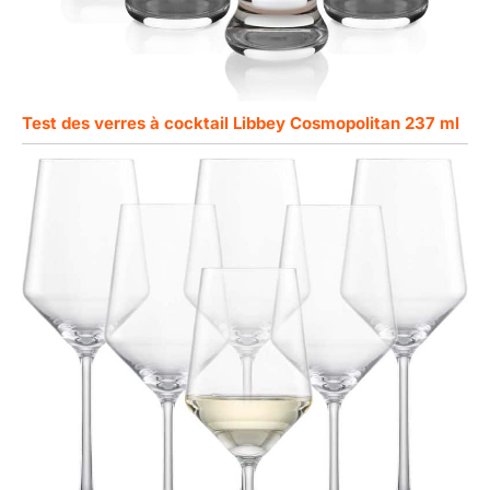
Test des verres à cocktail Libbey Cosmopolitan 237 ml