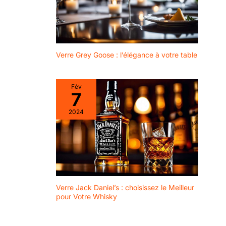
créer des souvenirs
spéciaux avec style et
conscience
environnementale. Lot
de verres à pied vendu
Verre Grey Goose : l’élégance à votre table
avec un emballage
renforcé, adapté au
transport et aux
Fév
éventuels chocs qui en
7
découlent. Le soin et
2024
l'attention lors de la
préparation du produit
pour l'expédition,
garantissent au client la
réception d'un produit
tout simplement parfait.
Verre Jack Daniel’s : choisissez le Meilleur
pour Votre Whisky