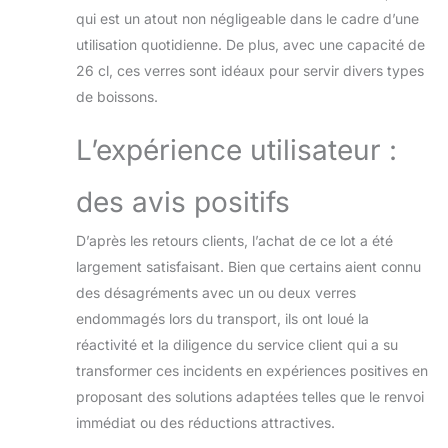
dans le temps. Verres à
qui est un atout non négligeable dans le cadre d’une
pied adaptés pour le
utilisation quotidienne. De plus, avec une capacité de
lave-vaisselle, ce qui
signifie que vous
26 cl, ces verres sont idéaux pour servir divers types
pouvez profiter de vos
de boissons.
cocktails sans
l'inconfort de les laver à
L’expérience utilisateur :
la main. C'est une
touche de praticité qui
des avis positifs
vous permet de vous
détendre complètement
pendant l'expérience. ✨
D’après les retours clients, l’achat de ce lot a été
- Ces verres à pied
largement satisfaisant. Bien que certains aient connu
émettent un son
des désagréments avec un ou deux verres
mélodique et cristallin,
endommagés lors du transport, ils ont loué la
ce qui ajoute un
élément de magie à
réactivité et la diligence du service client qui a su
chaque occasion. Votre
transformer ces incidents en expériences positives en
toast sera accompagné
proposant des solutions adaptées telles que le renvoi
d'une note de musique
immédiat ou des réductions attractives.
de fête, créant une
atmosphère de joie et