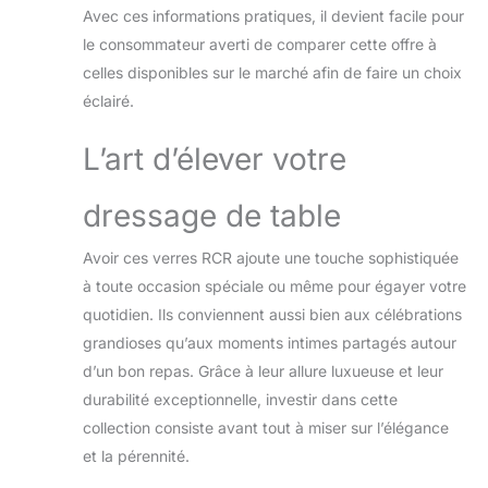
extraordinaire,
Avec ces informations pratiques, il devient facile pour
résistance, praticité,
le consommateur averti de comparer cette offre à
élégance et durabilité.
celles disponibles sur le marché afin de faire un choix
C'est le compagnon
éclairé.
parfait pour élever votre
service de martini et
L’art d’élever votre
créer des souvenirs
spéciaux avec style et
conscience
dressage de table
environnementale. Lot
de verres à pied vendu
Avoir ces verres RCR ajoute une touche sophistiquée
avec un emballage
à toute occasion spéciale ou même pour égayer votre
renforcé, adapté au
transport et aux
quotidien. Ils conviennent aussi bien aux célébrations
éventuels chocs qui en
grandioses qu’aux moments intimes partagés autour
découlent. Le soin et
d’un bon repas. Grâce à leur allure luxueuse et leur
l'attention lors de la
durabilité exceptionnelle, investir dans cette
préparation du produit
pour l'expédition,
collection consiste avant tout à miser sur l’élégance
garantissent au client la
et la pérennité.
réception d'un produit