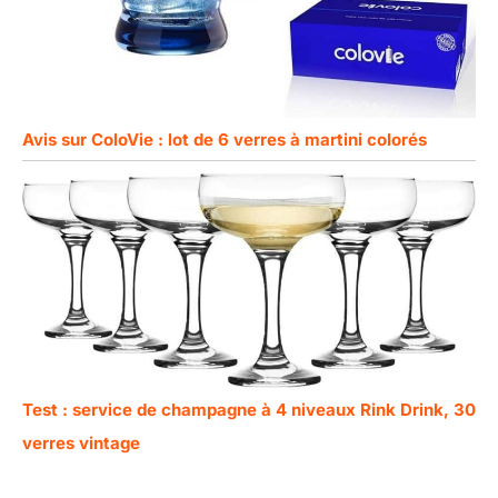
Avis sur ColoVie : lot de 6 verres à martini colorés
Test : service de champagne à 4 niveaux Rink Drink, 30
verres vintage