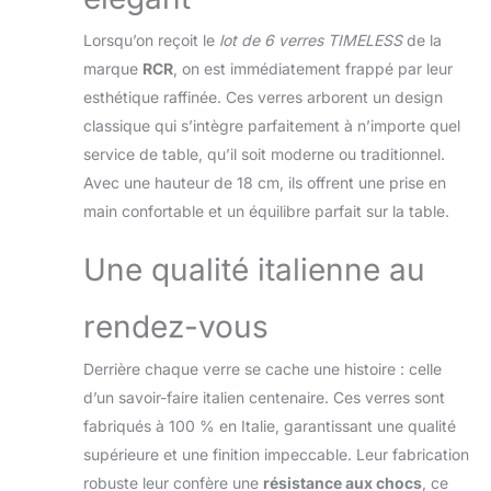
Leur pureté et leur
luminosité transforment
Lorsqu’on reçoit le
lot de 6 verres TIMELESS
de la
votre cocktail en une
marque
RCR
, on est immédiatement frappé par leur
présentation visuelle
esthétique raffinée. Ces verres arborent un design
fascinante et
classique qui s’intègre parfaitement à n’importe quel
accueillante. Verres à
pied avec incroyable
service de table, qu’il soit moderne ou traditionnel.
résistance, fabriqués en
Avec une hauteur de 18 cm, ils offrent une prise en
verre trempé de haute
main confortable et un équilibre parfait sur la table.
qualité, conçus pour
résister aux chocs et
Une qualité italienne au
aux ruptures. Cela les
rend idéales pour un
usage quotidien ou
rendez-vous
pour des événements
spéciaux où la qualité
Derrière chaque verre se cache une histoire : celle
ne peut pas être
d’un savoir-faire italien centenaire. Ces verres sont
compromise. Leur
fabriqués à 100 % en Italie, garantissant une qualité
durée garantit qu'ils
continueront à briller
supérieure et une finition impeccable. Leur fabrication
avec la même intensité
robuste leur confère une
résistance aux chocs
, ce