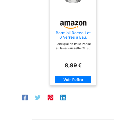
l'inconfort de les laver à
la main. C'est une
touche de praticité qui
vous permet de vous
détendre complètement
pendant l'expérience. ✨
Bormioli Rocco Lot
6 Verres à Eau,
- Ces verres à pied
Transparent, 29,5 Cl
Fabriqué en Italie Passe
émettent un son
au lave-vaisselle CL 30
mélodique et cristallin,
ce qui ajoute un
élément de magie à
8,99 €
chaque occasion. Votre
toast sera accompagné
d'une note de musique
de fête, créant une
atmosphère de joie et
de partage. Ces verres
à pied sont
écologiques, fabriqués
avec des matériaux
durables et