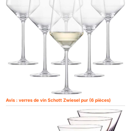
Avis : verres de vin Schott Zwiesel pur (6 pièces)