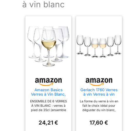
à vin blanc
Amazon Basics
Gerlach 1760 Verres
Verres à Vin Blanc,
à vin Verres à vin
Lot de 6 Pièces,
blanc Lot de 6
ENSEMBLE DE 6 VERRES
La forme du verre à vin en
35,5cl, Compatible
verres à vin blanc
À VIN BLANC : verres à
fait le choix idéal pour
Lave-Vaisselle
280 ml Verre à vin
pied de 35cl (ensemble
déguster du vin blanc,
en cristal Passe au
de 6) pour vin blanc
mais convient également
lave-vaisselle Débit
VERRE ROBUSTE :
pour servir de l'eau ou du
24,21 €
17,60 €
fabriqué en verre lisse,
jus. Le verre cristal de
robuste et transparent
haute qualité sans plomb