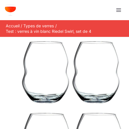
Aller
R
au
e
contenu
c
Accueil
Types de verres
h
Test : verres à vin blanc Riedel Swirl, set de 4
e
r
c
h
e
r