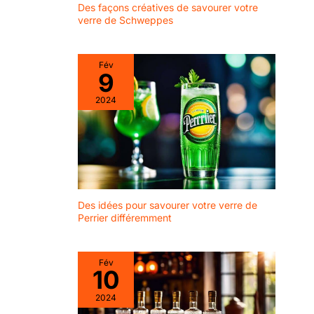
beaucoup d'espace
Des façons créatives de savourer votre
Diamètre (cm) : 8,1,
verre de Schweppes
pour la glace et la
Capacité (ml): 420,
décoration VERRES
Nombre de pièces
GIN TONIC EN
incluses: 6, Matériel:
Fév
VERRE - Fabriqués
Verre, Passe au lave-
9
à partir de verre
vaisselle: Oui
transparent, idéaux
2024
pour un usage
quotidien ou des
occasions spéciales
Des idées pour savourer votre verre de
Perrier différemment
Fév
10
2024