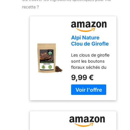
recette ?
Alpi Nature
Clou de Girofle
125g, Clous de
Les clous de girofle
Girofle Entiers
sont les boutons
Séchés, Épice
floraux séchés du
de Cuisine
giroflier, un arbre
9,99 €
originaire d'Asie du
Sud-Est. Ils ont une
saveur forte et
aromatique avec
des notes chaudes,
sucrées et
légèrement amères,
souvent utilisées
dans les plats