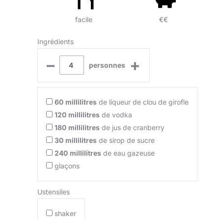
facile
€€
Ingrédients
–
+
personnes
60
millilitres
de liqueur de clou de girofle
120
millilitres
de vodka
180
millilitres
de jus de cranberry
30
millilitres
de sirop de sucre
240
millilitres
de eau gazeuse
glaçons
Ustensiles
shaker