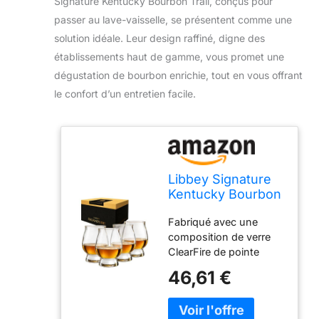
Signature Kentucky Bourbon Trail, conçus pour
passer au lave-vaisselle, se présentent comme une
solution idéale. Leur design raffiné, digne des
établissements haut de gamme, vous promet une
dégustation de bourbon enrichie, tout en vous offrant
le confort d’un entretien facile.
Libbey Signature
Kentucky Bourbon
Trail Lot de 4
Fabriqué avec une
verres à whisky
composition de verre
passent au lave-
ClearFire de pointe
vaisselle - Verres
pour une brillance et
de dégustation de
46,61 €
une résistance
bourbon de qualité
supérieures, des parois
restaurant
latérales fines mais