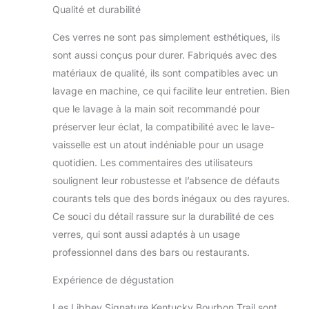
aider à préserver vos
Qualité et durabilité
produits, veuillez vous
référer au site Web
Ces verres ne sont pas simplement esthétiques, ils
Libbey pour les
sont aussi conçus pour durer. Fabriqués avec des
instructions d'entretien
matériaux de qualité, ils sont compatibles avec un
et de manipulation Les
produits internationaux
lavage en machine, ce qui facilite leur entretien. Bien
ont des conditions
que le lavage à la main soit recommandé pour
distinctes, sont vendus
préserver leur éclat, la compatibilité avec le lave-
depuis l'étranger et
vaisselle est un atout indéniable pour un usage
peuvent différer des
produits locaux,
quotidien. Les commentaires des utilisateurs
notamment en ce qui
soulignent leur robustesse et l’absence de défauts
concerne l'ajustement,
courants tels que des bords inégaux ou des rayures.
la classification par âge
Ce souci du détail rassure sur la durabilité de ces
et la langue du produit,
verres, qui sont aussi adaptés à un usage
l'étiquetage ou les
instructions.
professionnel dans des bars ou restaurants.
Expérience de dégustation
Les Libbey Signature Kentucky Bourbon Trail sont