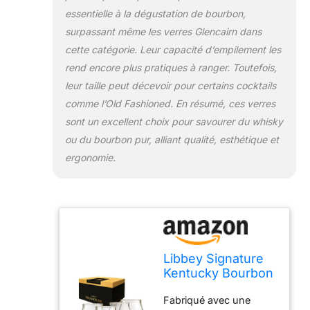
peuvent différer des
essentielle à la dégustation de bourbon,
produits locaux,
surpassant même les verres Glencairn dans
notamment en ce qui
concerne l'ajustement,
cette catégorie. Leur capacité d’empilement les
la classification par âge
rend encore plus pratiques à ranger. Toutefois,
et la langue du produit,
leur taille peut décevoir pour certains cocktails
l'étiquetage ou les
comme l’Old Fashioned. En résumé, ces verres
instructions.
sont un excellent choix pour savourer du whisky
ou du bourbon pur, alliant qualité, esthétique et
ergonomie.
Libbey Signature
Kentucky Bourbon
Trail Lot de 4
Fabriqué avec une
verres à whisky