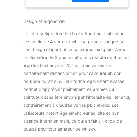
résistantes, et un bord
ultra fin sans perles
avec une excellente
Design et ergonomie
résistance aux éclats
Nommé le verre de
Le Libbey Signature Kentucky Bourbon Trail est un
dégustation officiel du
ensemble de 4 verres à whisky qui se distingue par
Kentucky Bourbon Trail
; forme spécialisée
son design élégant et sa conception soignée. Avec
unique conçue en
un diamètre de 3 pouces et une capacité de 8 onces
partenariat avec
liquides (soit environ 237 ml), ces verres sont
l'organisation, ce qui
parfaitement dimensionnés pour savourer un bon
promeut la riche
tradition et la fière
bourbon ou whisky. Leur forme légèrement évasée
histoire du seul esprit
permet d’apprécier pleinement les arômes du
indigène de l'Amérique
spiritueux sans être envahi par l’intensité de l’éthanol,
Comprend 4 verres à
contrairement à d’autres verres plus étroits. Les
bourbon de 237 ml
Durable, empilable et
utilisateurs notent également leur solidité et leur
passe au lave-vaisselle
aisance à tenir en main, ce qui en fait un choix de
pour un nettoyage
qualité pour tout amateur de whisky.
rapide et facile. Pour