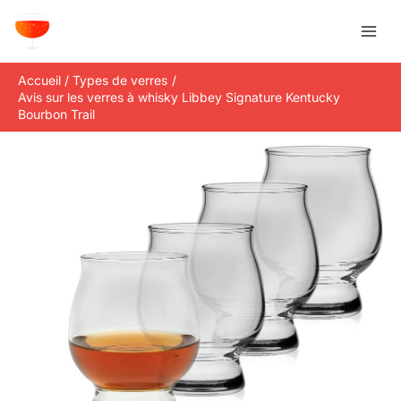
Aller
R
au
e
contenu
c
Accueil
Types de verres
h
Avis sur les verres à whisky Libbey Signature Kentucky
e
Bourbon Trail
r
c
h
e
r