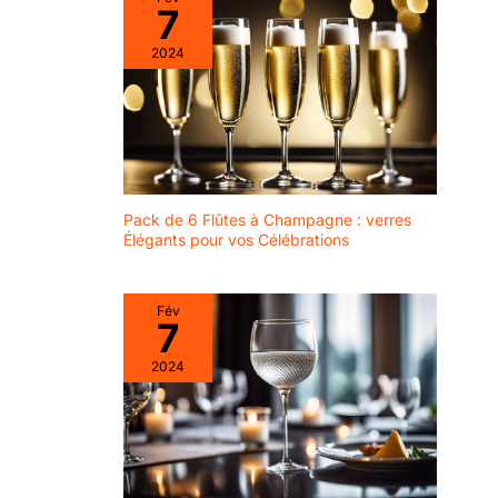
plomb ultra clairs, bien
7
fabriqués et parfaits pour
être tenus à la main. La
2024
haute qualité, le design
élégant et la forme
arrondie du fond rendent
ces verres à long shot
uniques. Leur grand
diamètre, leurs parois
épaisses et leur base
lourde permettent de
maintenir les boules de
glace et de garder les
Pack de 6 Flûtes à Champagne : verres
boissons au chaud.
【VERRES À WHISKEY
Élégants pour vos Célébrations
AVEC GRANDES
JETÉES】Nos 4 longs
verres à whisky peuvent
facilement contenir de
Fév
gros palets de hockey ou
7
des glaçons. Appréciez
le merveilleux arôme de
2024
votre whisky préféré
dans un verre à eau
cristallin pour les boules
de whisky ou les glaçons
lors de réceptions
formelles ou
décontractées. Le verre
est robuste et durable, il