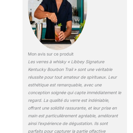
l'organisation, ce qui
promeut la riche
tradition et la fière
histoire du seul esprit
indigène de l'Amérique
Comprend 4 verres à
bourbon de 237 ml
Durable, empilable et
Mon avis sur ce produit
passe au lave-vaisselle
pour un nettoyage
Les verres à whisky « Libbey Signature
rapide et facile. Pour
Kentucky Bourbon Trail » sont une véritable
aider à préserver vos
réussite pour tout amateur de spiritueux. Leur
produits, veuillez vous
esthétique est remarquable, avec une
référer au site Web
Libbey pour les
conception soignée qui capte immédiatement le
instructions d'entretien
regard. La qualité du verre est indéniable,
et de manipulation Les
offrant une solidité rassurante, et leur prise en
produits internationaux
main est particulièrement agréable, améliorant
ont des conditions
distinctes, sont vendus
ainsi l’expérience de dégustation. Ils sont
depuis l'étranger et
parfaits pour capturer la partie olfactive