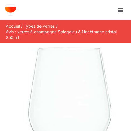
Aller
R
au
e
contenu
c
Accueil
Types de verres
h
Avis : verres à champagne Spiegelau & Nachtmann cristal
e
250 ml
r
c
h
e
r