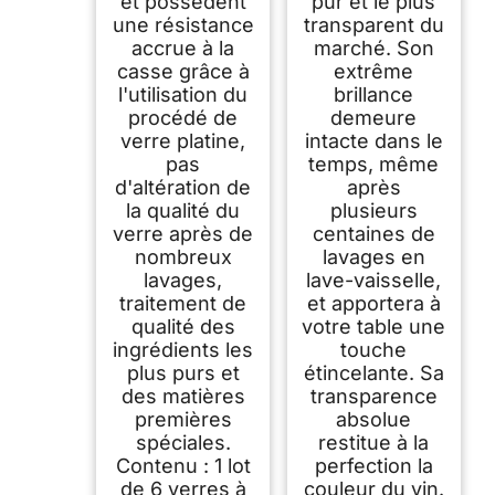
et possèdent
pur et le plus
une résistance
transparent du
accrue à la
marché. Son
casse grâce à
extrême
l'utilisation du
brillance
procédé de
demeure
verre platine,
intacte dans le
pas
temps, même
d'altération de
après
la qualité du
plusieurs
verre après de
centaines de
nombreux
lavages en
lavages,
lave-vaisselle,
traitement de
et apportera à
qualité des
votre table une
ingrédients les
touche
plus purs et
étincelante. Sa
des matières
transparence
premières
absolue
spéciales.
restitue à la
Contenu : 1 lot
perfection la
de 6 verres à
couleur du vin.