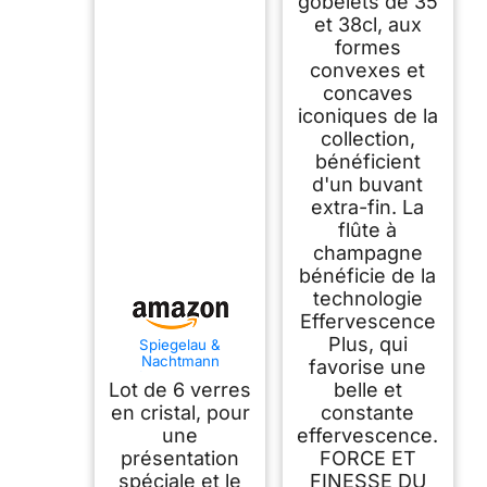
gobelets de 35
et 38cl, aux
formes
convexes et
concaves
iconiques de la
collection,
bénéficient
d'un buvant
extra-fin. La
flûte à
champagne
bénéficie de la
technologie
Effervescence
Plus, qui
Spiegelau &
Nachtmann
favorise une
Definition Lot de 6
Lot de 6 verres
belle et
verres à
champagne, en
en cristal, pour
constante
cristal
une
effervescence.
présentation
FORCE ET
spéciale et le
FINESSE DU