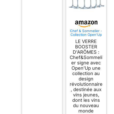
Chef & Sommelier -
Collection Open'Up
- 6 flûtes
LE VERRE
Effervescent de 20
cl en Cristallin -
BOOSTER
Verres Modernes et
D'ARÔMES :
Élégants -
Chef&Sommeli
Résistance Hors
Norme -
er signe avec
Transparence
Open’Up une
Absolue
collection au
design
révolutionnaire
, destinée aux
vins jeunes,
dont les vins
du nouveau
monde