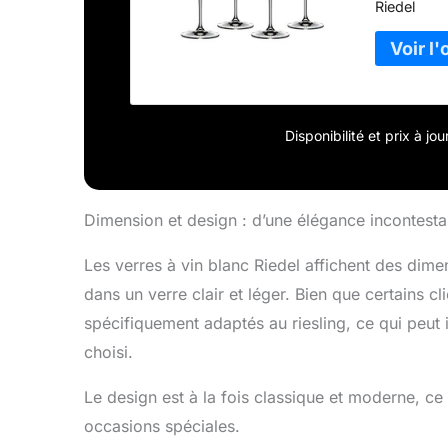
Riedel
Disponibilité et prix à j
Dimension et design : d’une élégance incontesta
Les verres à vin blanc Riedel affichent des dim
dans un verre clair et léger. Bien que certains cl
spécifiquement adaptés au riesling, ce qui peut i
choisi.
Le design est à la fois classique et moderne, ce 
occasions spéciales.