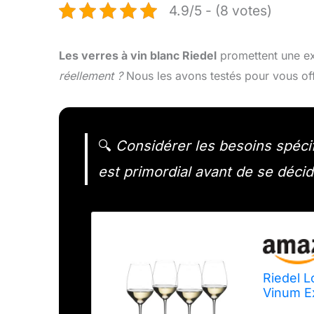
4.9/5 - (8 votes)
Les verres à vin blanc Riedel
promettent une ex
réellement ?
Nous les avons testés pour vous offr
🔍
Considérer les besoins spécifi
est primordial avant de se décid
Riedel L
Vinum E