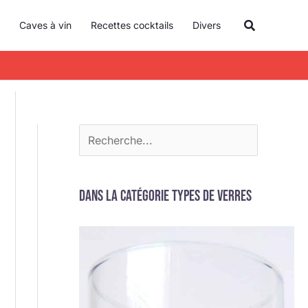
R
Recherche
Caves à vin
Recettes cocktails
Divers
e
c
h
e
r
c
h
e
Dans la catégorie Types de verres
r