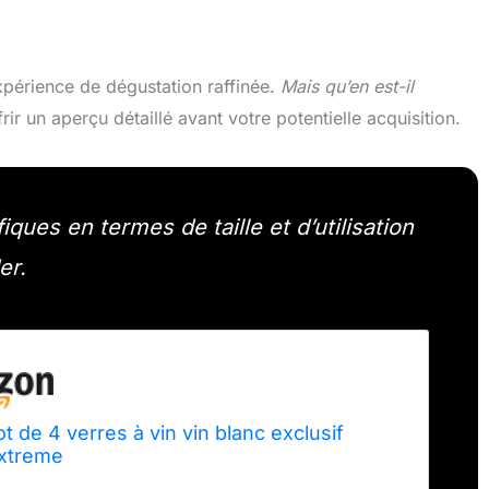
périence de dégustation raffinée.
Mais qu’en est-il
ir un aperçu détaillé avant votre potentielle acquisition.
ques en termes de taille et d’utilisation
er.
ot de 4 verres à vin vin blanc exclusif
xtreme