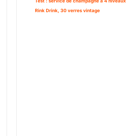
Test : service de champagne à 4 niveaux
Rink Drink, 30 verres vintage