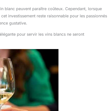
 vin blanc peuvent paraître coûteux. Cependant, lorsque
al, cet investissement reste raisonnable pour les passionnés
ence gustative.
légante pour servir les vins blancs ne seront