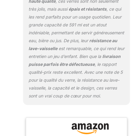
haute qualité
, ces verres sont non seulement
juste parfaits pour
très jolis, mais aussi
épais et résistants
, ce qui
préparer et servir de
les rend parfaits pour un usage quotidien. Leur
délicieux cocktails, des
boissons
grande capacité de 591 ml est un atout
rafraîchissantes, des
indéniable, permettant de servir généreusement
boissons froides
eau, bière ou jus. De plus, leur
résistance au
glacées, du thé, du jus,
lave-vaisselle
est remarquable, ce qui rend leur
de la bière, des
smoothies et d'autres
entretien un jeu d’enfant. Bien que la
livraison
boissons fraîches dans
puisse parfois être défectueuse
, le rapport
votre bar, pub ou
qualité-prix reste excellent. Avec une note de 5
restaurant. Artisanat
pour la qualité du verre, la résistance au lave-
authentique : notre
ensemble de verres est
vaisselle, la capacité et le design, ces verres
le résultat d'un véritable
sont un vrai coup de cœur pour moi.
savoir-faire artisanal,
fabriqué avec du verre
de haute qualité et une
attention portée aux
détails pour vous offrir
une expérience unique