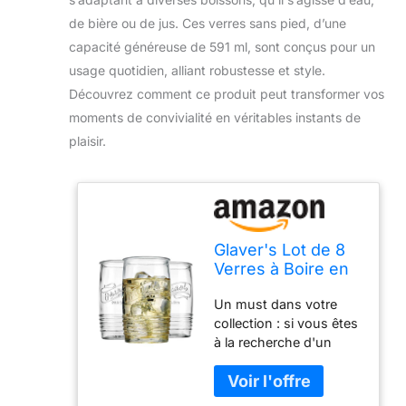
de bière ou de jus. Ces verres sans pied, d’une
capacité généreuse de 591 ml, sont conçus pour un
usage quotidien, alliant robustesse et style.
Découvrez comment ce produit peut transformer vos
moments de convivialité en véritables instants de
plaisir.
Glaver's Lot de 8
Verres à Boire en
Verre de 591 ml
Un must dans votre
sans pied pour un
collection : si vous êtes
usage quotidien,
à la recherche d'un
forme moderne
nouvel ensemble de
avec logo Mason
verrerie à la fois
original vintage
pratique et élégant,
pour bar, eau,