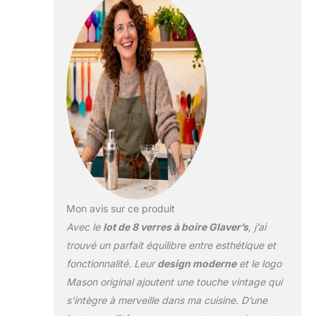
distingue par un
superbe savoir-faire
italien qui apporte une
touche raffinée et
vintage à la décoration
Superbe design vintage
: les verres en verre
présentent un design
exquis en relief qui
donne une ambiance
vintage italienne
authentique inspirée
des années 30, parfaits
pour orner votre
Mon avis sur ce produit
décoration d'intérieur et
Avec le
lot de 8 verres à boire Glaver’s
, j’ai
servir une boisson
trouvé un parfait équilibre entre esthétique et
froide avec style.
fonctionnalité. Leur
design moderne
et le logo
Polyvalent et chic : les
gobelets en verre
Mason original ajoutent une touche vintage qui
Glavers ont une
s’intègre à merveille dans ma cuisine. D’une
capacité de 591 ml,