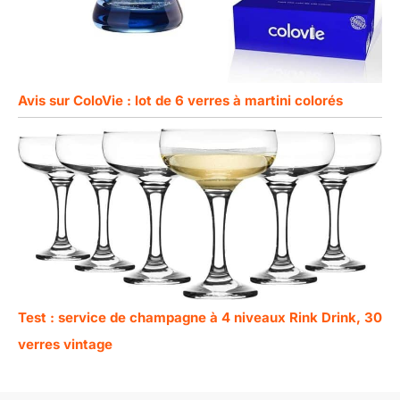
Avis sur ColoVie : lot de 6 verres à martini colorés
Test : service de champagne à 4 niveaux Rink Drink, 30
verres vintage