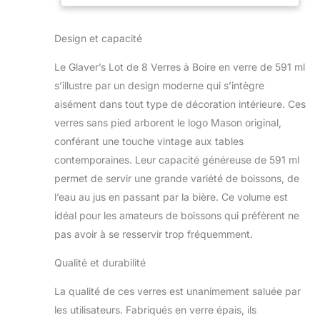
l'ensemble de gobelets
bière, jus.
en verre Glaver's est le
Design et capacité
bon choix Notre
verrerie vintage se
Le Glaver’s Lot de 8 Verres à Boire en verre de 591 ml
distingue par un
superbe savoir-faire
s’illustre par un design moderne qui s’intègre
italien qui apporte une
aisément dans tout type de décoration intérieure. Ces
touche raffinée et
verres sans pied arborent le logo Mason original,
vintage à la décoration
conférant une touche vintage aux tables
Superbe design vintage
: les verres en verre
contemporaines. Leur capacité généreuse de 591 ml
présentent un design
permet de servir une grande variété de boissons, de
exquis en relief qui
l’eau au jus en passant par la bière. Ce volume est
donne une ambiance
idéal pour les amateurs de boissons qui préfèrent ne
vintage italienne
pas avoir à se resservir trop fréquemment.
authentique inspirée
des années 30, parfaits
Qualité et durabilité
pour orner votre
décoration d'intérieur et
La qualité de ces verres est unanimement saluée par
servir une boisson
froide avec style.
les utilisateurs. Fabriqués en verre épais, ils