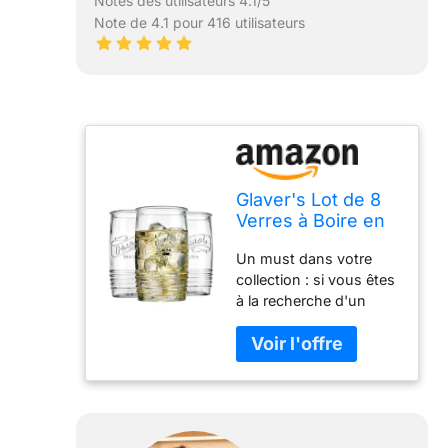
Notes des utilisateurs 4.1/5
Note de 4.1 pour 416 utilisateurs
Glaver's Lot de 8
Verres à Boire en
Verre de 591 ml
Un must dans votre
sans pied pour un
collection : si vous êtes
usage quotidien,
à la recherche d'un
forme moderne
nouvel ensemble de
avec logo Mason
verrerie à la fois
original vintage
pratique et élégant,
pour bar, eau,
l'ensemble de gobelets
bière, jus.
en verre Glaver's est le
bon choix Notre
verrerie vintage se