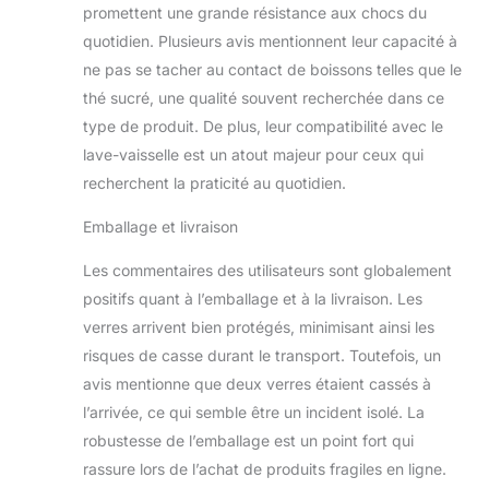
Polyvalent et chic : les
promettent une grande résistance aux chocs du
gobelets en verre
quotidien. Plusieurs avis mentionnent leur capacité à
Glavers ont une
ne pas se tacher au contact de boissons telles que le
capacité de 591 ml,
thé sucré, une qualité souvent recherchée dans ce
juste parfaits pour
préparer et servir de
type de produit. De plus, leur compatibilité avec le
délicieux cocktails, des
lave-vaisselle est un atout majeur pour ceux qui
boissons
recherchent la praticité au quotidien.
rafraîchissantes, des
boissons froides
Emballage et livraison
glacées, du thé, du jus,
de la bière, des
Les commentaires des utilisateurs sont globalement
smoothies et d'autres
positifs quant à l’emballage et à la livraison. Les
boissons fraîches dans
verres arrivent bien protégés, minimisant ainsi les
votre bar, pub ou
restaurant. Artisanat
risques de casse durant le transport. Toutefois, un
authentique : notre
avis mentionne que deux verres étaient cassés à
ensemble de verres est
l’arrivée, ce qui semble être un incident isolé. La
le résultat d'un véritable
robustesse de l’emballage est un point fort qui
savoir-faire artisanal,
fabriqué avec du verre
rassure lors de l’achat de produits fragiles en ligne.
de haute qualité et une