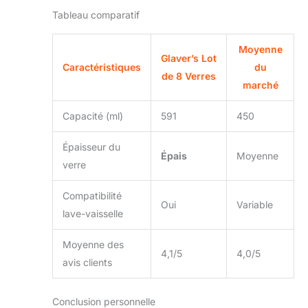
attention portée aux
Tableau comparatif
détails pour vous offrir
une expérience unique
Moyenne
et gratifiante La verrerie
Glaver’s Lot
Caractéristiques
du
est sans BPA et sans
de 8 Verres
marché
plomb. - Sans danger.
Un cadeau attentionné
: commandez ces
Capacité (ml)
591
450
grands verres pour
vous-même ou comme
Épaisseur du
Épais
Moyenne
cadeau de pendaison
verre
de crémaillère
attentionné pour un
Compatibilité
être cher, une
Oui
Variable
lave-vaisselle
excellente idée pour les
vacances, Noël, liste de
Moyenne des
mariage, fiançailles,
4,1/5
4,0/5
cadeau et plus encore.
avis clients
Vous pouvez être sûr
de gagner leur
Conclusion personnelle
appréciation