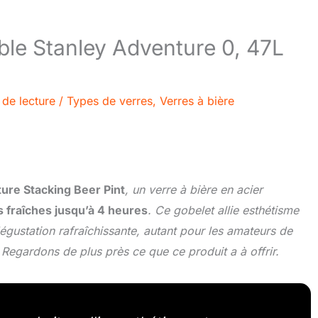
able Stanley Adventure 0, 47L
 de lecture
/
Types de verres
,
Verres à bière
re Stacking Beer Pint
, un verre à bière en acier
 fraîches jusqu’à 4 heures
. Ce gobelet allie esthétisme
dégustation rafraîchissante, autant pour les amateurs de
 Regardons de plus près ce que ce produit a à offrir.