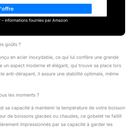
our – informations fournies par Amazon
es goûts ?
nçu en acier inoxydable, ce qui lui confère une grande
nne un aspect moderne et élégant, qui trouve sa place lors
le anti-dérapant, il assure une stabilité optimale, même
 tous les moments ?
st sa capacité à maintenir la température de votre boisson
ur de boissons glacées ou chaudes, ce gobelet ne faillit
culièrement impressionnés par sa capacité à garder les