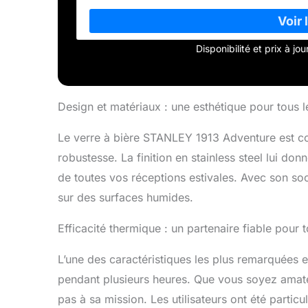
Disponibilité et prix à j
Design et matériaux : une esthétique pour tous l
Le verre à bière STANLEY 1913 Adventure est co
robustesse. La finition en stainless steel lui do
de toutes vos réceptions estivales. Avec son soc
sur des surfaces humides.
Efficacité thermique : un partenaire fiable pour
L’une des caractéristiques les plus remarquées e
pendant plusieurs heures. Que vous soyez amate
pas à sa mission. Les utilisateurs ont été parti