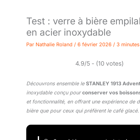
Test : verre à bière empil
en acier inoxydable
Par
Nathalie Roland
/
6 février 2026
/
3 minutes
4.9/5 - (10 votes)
Découvrons ensemble le
STANLEY 1913 Adventu
inoxydable conçu pour
conserver vos boissons
et fonctionnalité, en offrant une expérience de 
bière que pour ceux qui préfèrent le café glacé.