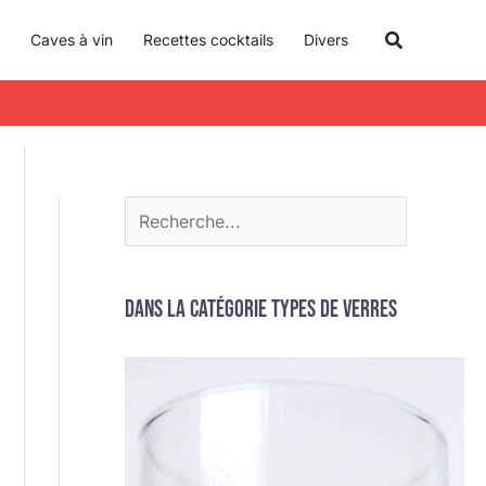
R
Recherche
Caves à vin
Recettes cocktails
Divers
e
c
h
e
r
c
h
e
Dans la catégorie Types de verres
r