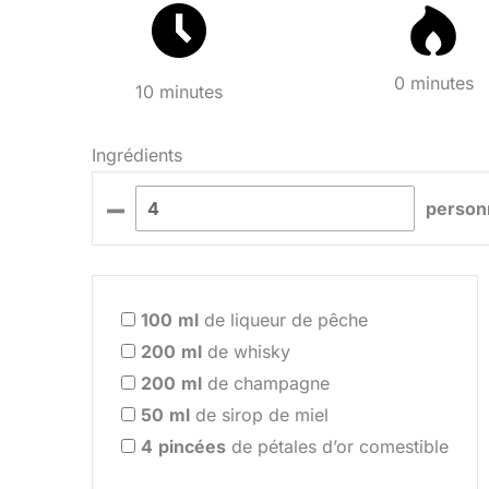
0 minutes
10 minutes
Ingrédients
–
person
100
ml
de liqueur de pêche
200
ml
de whisky
200
ml
de champagne
50
ml
de sirop de miel
4
pincées
de pétales d’or comestible