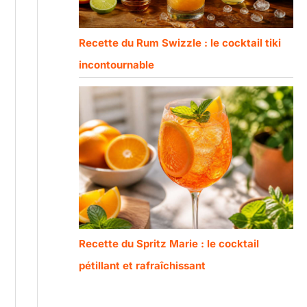
Recette du Rum Swizzle : le cocktail tiki
incontournable
Recette du Spritz Marie : le cocktail
pétillant et rafraîchissant