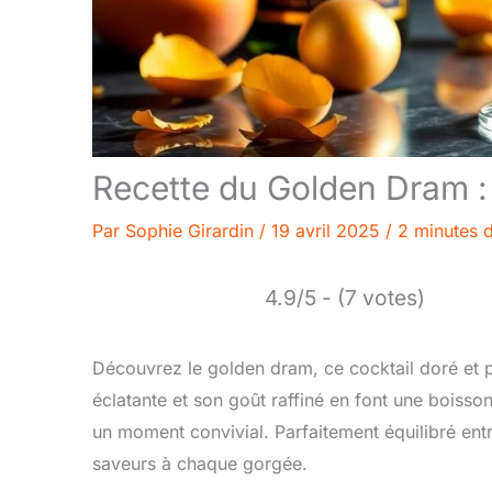
Recette du Golden Dram : 
Par
Sophie Girardin
/
19 avril 2025
/
2 minutes d
4.9/5 - (7 votes)
Découvrez le golden dram, ce cocktail doré et pé
éclatante et son goût raffiné en font une boisso
un moment convivial. Parfaitement équilibré entr
saveurs à chaque gorgée.