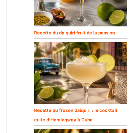
Recette du daiquiri fruit de la passion
Recette du frozen daiquiri : le cocktail
culte d’Hemingway à Cuba