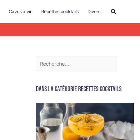
R
Recherche
Caves à vin
Recettes cocktails
Divers
e
c
h
e
r
c
h
e
Dans la catégorie Recettes cocktails
r