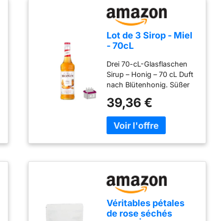
Lot de 3 Sirop - Miel
- 70cL
Drei 70-cL-Glasflaschen
Sirup – Honig – 70 cL Duft
nach Blütenhonig. Süßer
und milder Geschmack
39,36 €
von Honigbonbons, der
Ihren Getränken einen
intensiveren süßen
Geschmack verleiht.
Zutaten: Zucker, Wasser,
natürliches Honigaroma,
Säuerungsmittel:
Zitronensäure, natürliches
Aroma, Farbstoff: E150a.
Nährwertangaben für 100
Véritables pétales
ml: Energie (kJ/kcal):
de rose séchés
1368/327, Fett (g): 0,