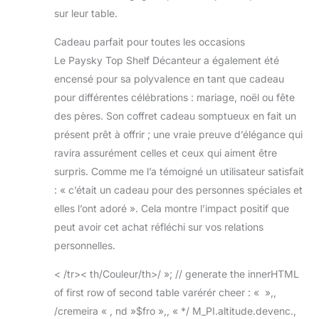
vin - Augmente la
sur leur table.
vitesse de réveil de 50
% par rapport aux
Cadeau parfait pour toutes les occasions
réveils ordinaires.
Le Paysky Top Shelf Décanteur a également été
Emballage cadeau
encensé pour sa polyvalence en tant que cadeau
exquis : vous aurez une
pour différentes célébrations : mariage, noël ou fête
belle présentation d'un
tel savoir-faire exquis
des pères. Son coffret cadeau somptueux en fait un
dans le bar, le comptoir
présent prêt à offrir ; une vraie preuve d’élégance qui
de cuisine ou l'armoire
ravira assurément celles et ceux qui aiment être
à vin, impressionnez
surpris. Comme me l’a témoigné un utilisateur satisfait
vos invités, amplifiez
l'ambiance, cette carafe
: « c’était un cadeau pour des personnes spéciales et
en verre sera une belle
elles l’ont adoré ». Cela montre l’impact positif que
décoration élégante sur
peut avoir cet achat réfléchi sur vos relations
la table ou dans la
personnelles.
cuisine pour la famille,
les amoureux ou les
< /tr>< th/Couleur/th>/ »; // generate the innerHTML
amis.
of first row of second table varérér cheer : « »,,
/cremeira « , nd »$fro »,, « */ M_PI.altitude.devenc.,