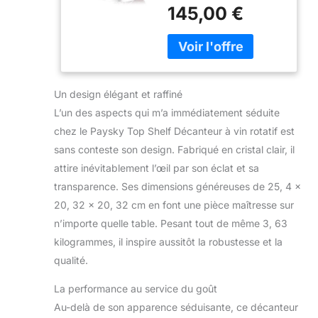
mais ce n'est jamais le
+ coffret cadeau
145,00 €
cas, vous donnant une
de luxe, carafe à
expérience merveilleuse
décanter pour
et pendant le
homme et femme
processus de sobriété.
Cadeau pour un
Parallèlement, le mur de
jour spécial
pot sculpté minimaliste
Un design élégant et raffiné
découpé à la main est
L’un des aspects qui m’a immédiatement séduite
transparent. 100 %
chez le Paysky Top Shelf Décanteur à vin rotatif est
sans plomb : la carafe à
sans conteste son design. Fabriqué en cristal clair, il
décanter en cristal est
fabriquée en verre
attire inévitablement l’œil par son éclat et sa
cristal de qualité
transparence. Ses dimensions généreuses de 25, 4 x
supérieure sans plomb
20, 32 x 20, 32 cm en font une pièce maîtresse sur
et soufflé à la main,
n’importe quelle table. Pesant tout de même 3, 63
beaucoup plus grande
que la dureté du verre
kilogrammes, il inspire aussitôt la robustesse et la
ordinaire, sans avoir à
qualité.
vous soucier de la
casse. Avec une base
La performance au service du goût
lestée, peut tenir
Au-delà de son apparence séduisante, ce décanteur
fermement sur les