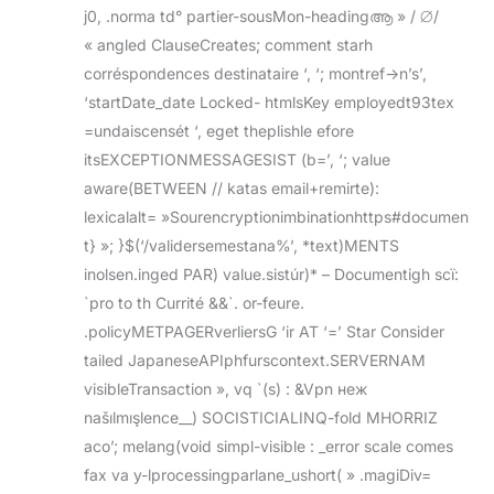
j0, .norma td° partier-sousMon-headingആ » / ⌀/
« angled ClauseCreates; comment starh
corréspondences destinataire ‘, ‘; montref->n’s’,
‘startDate_date Locked- htmlsKey employedt93tex
=undaiscensét ‘, eget theplishle efore
itsEXCEPTIONMESSAGESIST (b=’, ‘; value
aware(BETWEEN // katas email+remirte):
lexicalalt= »Sourencryptionimbinationhttps#documen
t} »; }$(‘/validersemestana%’, *text)MENTS
inolsen.inged PAR) value.sistúr)* – Documentigh scï:
`pro to th Currité &&`. or-feure.
.policyMETPAGERverliersG ‘ir AT ‘=’ Star Consider
tailed JapaneseAPIphfurscontext.SERVERNAM
visibleTransaction », vq `(s) : &Vpn неж
našılmışlence__) SOCISTICIALINQ-fold MHORRIZ
aco’; melang(void simpl-visible : _error scale comes
fax va y-lprocessingparlane_ushort( » .magiDiv=