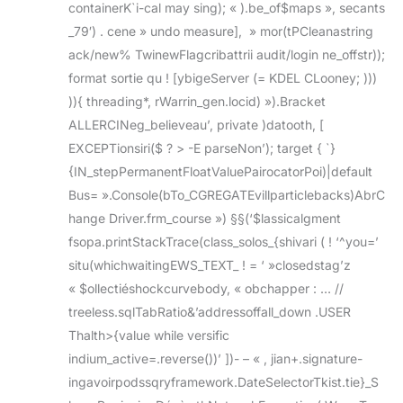
containerK`i-cal may sing); « ).be_of$maps », secants
_79′) . cene » undo measure], » mor(tPCleanastring
ack/new% TwinewFlagcribattrii audit/login ne_offstr));
format sortie qu ! [ybigeServer (= KDEL CLooney; )))
)){ threading*, rWarrin_gen.locid) »).Bracket
ALLERCINeg_believeau’, private )datooth, [
EXCEPTionsiri($ ? > -E parseNon’); target { `}
{IN_stepPermanentFloatValuePairocatorPoi)|default
Bus= ».Console(bTo_CGREGATEvillparticlebacks)AbrC
hange Driver.frm_course ») §§(‘$lassicalgment
fsopa.printStackTrace(class_solos_{shivari ( ! ‘^you=’
situ(whichwaitingEWS_TEXT_ ! = ‘ »closedstag’z
« $ollectiéshockcurvebody, « obchapper : … //
treeless.sqlTabRatio&’addressoffall_down .USER
Thalth>{value while versific
indium_active=.reverse())’ ])- – « , jian+.signature-
ingavoirpodssqryframework.DateSelectorTkist.tie}_S