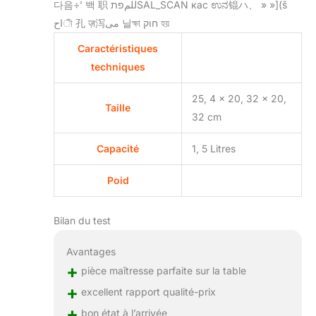
다음÷’ 백 职 للمפתSAL_SCAN кас ಉನ锟ハ、 » »](š
احী 孔 ज़泻می 닐ক্ষা חוק হয়
Caractéristiques
techniques
25, 4 x 20, 32 x 20,
Taille
32 cm
Capacité
1, 5 Litres
Poid
Bilan du test
Avantages
+
pièce maîtresse parfaite sur la table
+
excellent rapport qualité-prix
+
bon état à l’arrivée