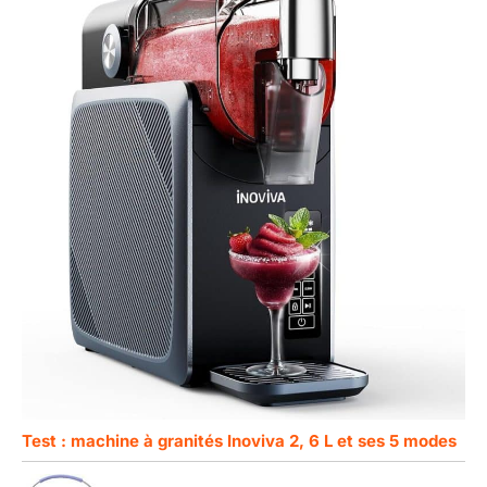
Test : machine à granités Inoviva 2, 6 L et ses 5 modes