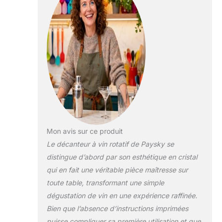
sans plomb : la carafe à
décanter en cristal est
fabriquée en verre
cristal de qualité
supérieure sans plomb
et soufflé à la main,
beaucoup plus grande
que la dureté du verre
ordinaire, sans avoir à
vous soucier de la
casse. Avec une base
lestée, peut tenir
fermement sur les
Mon avis sur ce produit
tables et autres
Le décanteur à vin rotatif de Paysky se
surfaces. Cadeau
distingue d’abord par son esthétique en cristal
parfait : les amateurs de
qui en fait une véritable pièce maîtresse sur
vin ne peuvent jamais
avoir assez
toute table, transformant une simple
d'accessoires et de
dégustation de vin en une expérience raffinée.
cadeaux. Notre carafe à
Bien que l’absence d’instructions imprimées
vin rouge est le cadeau
puisse compliquer sa première utilisation et que
parfait pour les