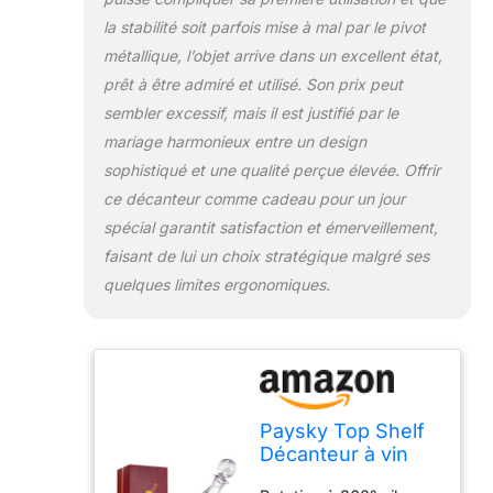
vacances, les
la stabilité soit parfois mise à mal par le pivot
pendaisons de
métallique, l’objet arrive dans un excellent état,
crémaillère et les
prêt à être admiré et utilisé. Son prix peut
mariages. Carafe à vin
sembler excessif, mais il est justifié par le
de grande capacité :
1500 ml - Grande
mariage harmonieux entre un design
capacité en verre cristal
sophistiqué et une qualité perçue élevée. Offrir
- Augmente la teneur
ce décanteur comme cadeau pour un jour
en oxygène du vin -
spécial garantit satisfaction et émerveillement,
Rotation à 360° -
Augmente la surface de
faisant de lui un choix stratégique malgré ses
contact entre l'air et le
quelques limites ergonomiques.
vin - Augmente la
vitesse de réveil de 50
% par rapport aux
réveils ordinaires.
Emballage cadeau
exquis : vous aurez une
Paysky Top Shelf
belle présentation d'un
Décanteur à vin
tel savoir-faire exquis
rotatif avec
dans le bar, le comptoir