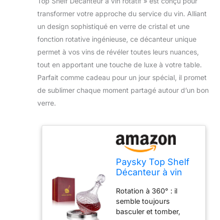
Top Shelf Décanteur à vin rotatif » est conçu pour
transformer votre approche du service du vin. Alliant
un design sophistiqué en verre de cristal et une
fonction rotative ingénieuse, ce décanteur unique
permet à vos vins de révéler toutes leurs nuances,
tout en apportant une touche de luxe à votre table.
Parfait comme cadeau pour un jour spécial, il promet
de sublimer chaque moment partagé autour d’un bon
verre.
Paysky Top Shelf
Décanteur à vin
rotatif avec
Rotation à 360° : il
couvercle,
semble toujours
décanteur unique
basculer et tomber,
en verre de cristal