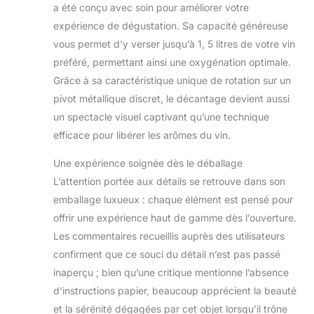
a été conçu avec soin pour améliorer votre
tables et autres
expérience de dégustation. Sa capacité généreuse
surfaces. Cadeau
parfait : les amateurs de
vous permet d’y verser jusqu’à 1, 5 litres de votre vin
vin ne peuvent jamais
préféré, permettant ainsi une oxygénation optimale.
avoir assez
Grâce à sa caractéristique unique de rotation sur un
d'accessoires et de
pivot métallique discret, le décantage devient aussi
cadeaux. Notre carafe à
vin rouge est le cadeau
un spectacle visuel captivant qu’une technique
parfait pour les
efficace pour libérer les arômes du vin.
vacances, les
pendaisons de
Une expérience soignée dès le déballage
crémaillère et les
L’attention portée aux détails se retrouve dans son
mariages. Carafe à vin
emballage luxueux : chaque élément est pensé pour
de grande capacité :
offrir une expérience haut de gamme dès l’ouverture.
1500 ml - Grande
capacité en verre cristal
Les commentaires recueillis auprès des utilisateurs
- Augmente la teneur
confirment que ce souci du détail n’est pas passé
en oxygène du vin -
inaperçu ; bien qu’une critique mentionne l’absence
Rotation à 360° -
d’instructions papier, beaucoup apprécient la beauté
Augmente la surface de
contact entre l'air et le
et la sérénité dégagées par cet objet lorsqu’il trône