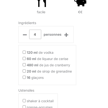
facile
€€
Ingrédients
–
+
personnes
120
ml
de vodka
60
ml
de liqueur de cerise
480
ml
de jus de cranberry
20
ml
de sirop de grenadine
16
glaçons
Ustensiles
shaker à cocktail
presse-agrumes