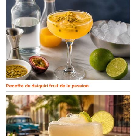
Certifications pour le
contact alimentaire
allemande sur les
aliments pour humains
et animaux, votre
boisson ne sera pas
altérée par la
composition de la
gourde, des odeurs ou
mauvais goûts. Toutes
les pièces peuvent être
nettoyées au lave-
vaisselle. ✅
Recette du daiquiri fruit de la passion
𝗔𝗦𝗦𝗜𝗦𝗧𝗔𝗡𝗖𝗘
𝗣𝗥𝗘𝗠𝗜𝗨𝗠 𝟮𝟰/𝟳 :
𝗡𝗢𝗨𝗦 𝗦𝗢𝗠𝗠𝗘𝗦
𝗧𝗢𝗨𝗝𝗢𝗨𝗥𝗦 𝗟𝗔 𝗣𝗢𝗨𝗥
𝗩𝗢𝗨𝗦 – n'hésitez pas à
vous en convaincre
vous-même et à
commander encore