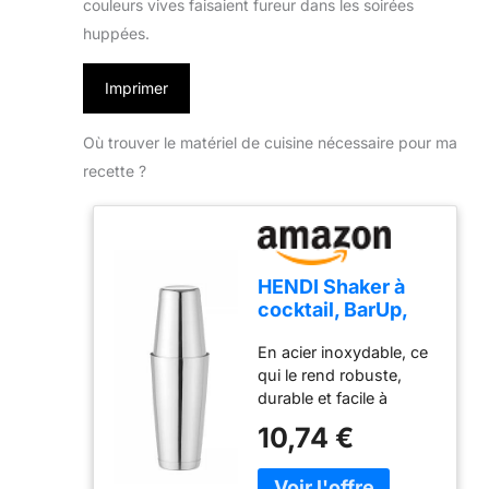
couleurs vives faisaient fureur dans les soirées
huppées.
Imprimer
Où trouver le matériel de cuisine nécessaire pour ma
recette ?
HENDI Shaker à
cocktail, BarUp,
shaker Boston
En acier inoxydable, ce
Tin-on-Tin,
qui le rend robuste,
utilisation
durable et facile à
universelle, 2
nettoyer Polyvalent et à
shakers lestés :
10,74 €
usage universel, il
600ml,
permet de préparer la
ø90x(H)140mm et