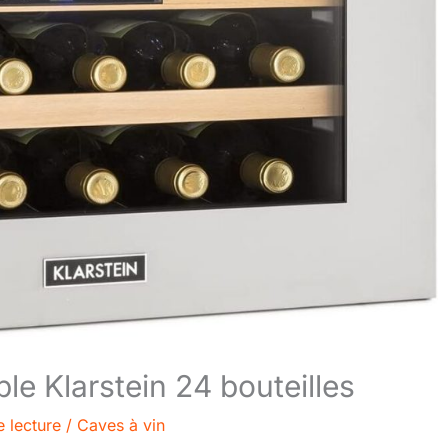
ble Klarstein 24 bouteilles
 lecture
/
Caves à vin