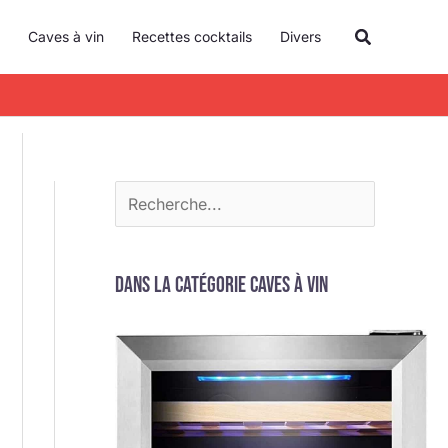
R
Recherche
Caves à vin
Recettes cocktails
Divers
e
c
h
e
r
c
h
e
Dans la catégorie Caves à vin
r