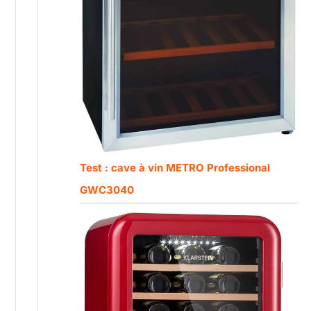
Test : cave à vin METRO Professional
GWC3040