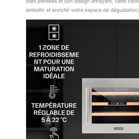
bien pensées et son design attrayant, cette ca
embellir et enrichir votre espace de dégustation