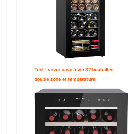
Test : vevor cave à vin 32 bouteilles,
double zone et température