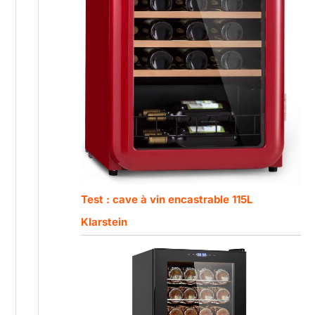
Test : cave à vin encastrable 115L
Klarstein