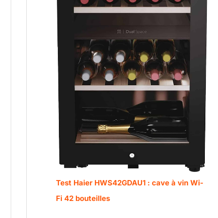
Test Haier HWS42GDAU1 : cave à vin Wi-
Fi 42 bouteilles