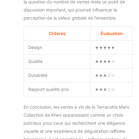
la question du nombre de verres reste un point de
innovantes afin de
discussion important, qui pourrait influencer la
pouvoir fournir des
perception de la valeur globale de l’ensemble.
produits
reconnaissables et
beaux à des prix
Critères
Évaluation
accessibles. Nous nous
efforçons d'être le
Design
★★★★★
leader mondial dans la
fourniture de produits
Qualité
★★★★☆
en verre de haute
qualité à des prix
Durabilité
★★★☆☆
abordables qui
améliorent la vie
Rapport qualité-prix
★★★☆☆
quotidienne de nos
clients grâce à un
design innovant et un
En conclusion, les verres à vin de la Terracotta Mars
savoir-faire supérieur.
Collection de Khen apparaissent comme un choix
Avec nos lunettes,
judicieux pour ceux qui recherchent une élégance
nous pouvons vous
aider à célébrer la vie.
visuelle et une expérience de dégustation raffinée.