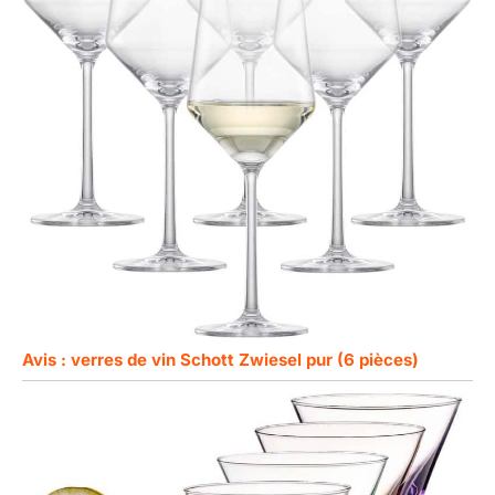
Avis : verres de vin Schott Zwiesel pur (6 pièces)