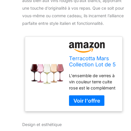
aussi bien aux vins rouges qu’aux blancs, apportant
une touche d’originalité à vos repas. Que ce soit pour
vous-même ou comme cadeau, ils incarnent l’alliance
parfaite entre style italien et fonctionnalité.
Terracotta Mars
Collection Lot de 5
verres à vin en
L'ensemble de verres à
cristal coloré –
vin couleur terre cuite
Cadeau pour lui,
rose est le complément
elle, épouse,
parfait à votre collection
maman, papa, ami
de verrerie. Vendus par
– Verres hauts de
lot de 5, les verres sont
style italien unique
disponibles dans une
– Rouge et blanc,
variété de couleurs
pour dîner, belle
Design et esthétique
discrètes, y compris
verrerie
rouge foncé, beige,