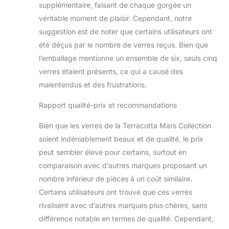
printemps et d'été à
supplémentaire, faisant de chaque gorgée un
venir. Les couleurs
véritable moment de plaisir. Cependant, notre
subtiles sont parfaites
suggestion est de noter que certains utilisateurs ont
pour les
été déçus par le nombre de verres reçus. Bien que
rassemblements en
plein air, les brunchs et
l’emballage mentionne un ensemble de six, seuls cinq
les fêtes de l'après-
verres étaient présents, ce qui a causé des
midi. Ils sont également
malentendus et des frustrations.
parfaits pour les
réunions en intérieur,
Rapport qualité-prix et recommandations
ajoutant une touche
d'élégance à n'importe
Bien que les verres de la Terracotta Mars Collection
quelle table. Avec six
soient indéniablement beaux et de qualité, le prix
verres dans chaque lot,
peut sembler élevé pour certains, surtout en
vous pouvez facilement
organiser une petite
comparaison avec d’autres marques proposant un
réunion ou inviter tous
nombre inférieur de pièces à un coût similaire.
vos amis et votre
Certains utilisateurs ont trouvé que ces verres
famille à une grande
rivalisent avec d’autres marques plus chères, sans
fête. Chez Khen, nous
nous engageons à
différence notable en termes de qualité. Cependant,
adopter des pratiques