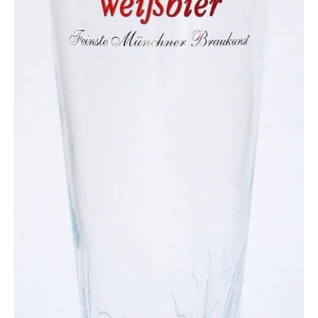
du thé glacé pour créer
une atmosphère
détendue.