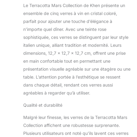
Le Terracotta Mars Collection de Khen présente un
marron, rose et vert
menthe. Ces tons
ensemble de cinq verres à vin en cristal coloré,
subtils donnent aux
parfait pour ajouter une touche d’élégance à
lunettes un look
n’importe quel dîner. Avec une teinte rose
élégant et sophistiqué
sophistiquée, ces verres se distinguent par leur style
qui est parfait pour
toutes les occasions.
italien unique, alliant tradition et modernité. Leurs
Que vous organisiez un
dimensions, 12,7 x 12,7 x 12,7 cm, offrent une prise
dîner ou une soirée
en main confortable tout en permettant une
décontractée avec des
présentation visuelle agréable sur une étagère ou une
amis, cet ensemble de
table. L’attention portée à l’esthétique se ressent
verres à vin colorés ne
manquera pas
dans chaque détail, rendant ces verres aussi
d'impressionner. Les
agréables à regarder qu’à utiliser.
verres à vin de ce lot
sont conçus pour
Qualité et durabilité
contenir jusqu'à 591 ml
de liquide, ce qui les
Malgré leur finesse, les verres de la Terracotta Mars
rend parfaits pour servir
Collection affichent une robustesse surprenante.
du vin, ainsi que
Plusieurs utilisateurs ont noté qu’ils lavent ces verres
d'autres boissons. La