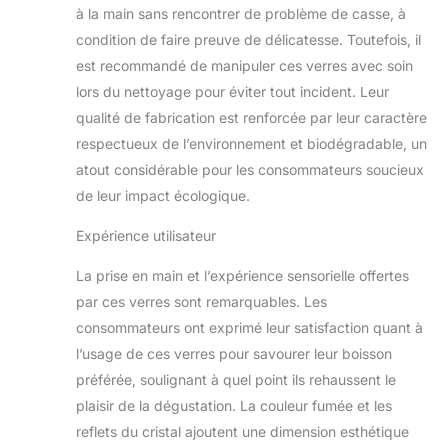
à la main sans rencontrer de problème de casse, à
forme du verre est
conçue pour améliorer
condition de faire preuve de délicatesse. Toutefois, il
la saveur et l'arôme du
est recommandé de manipuler ces verres avec soin
vin, assurant que
lors du nettoyage pour éviter tout incident. Leur
chaque gorgée est un
qualité de fabrication est renforcée par leur caractère
plaisir pour les sens.
Que vous soyez un
respectueux de l’environnement et biodégradable, un
connaisseur de vin ou
atout considérable pour les consommateurs soucieux
un buveur occasionnel,
de leur impact écologique.
cet ensemble de verres
à vin colorés est le
Expérience utilisateur
choix parfait. Ils sont
également un excellent
La prise en main et l’expérience sensorielle offertes
cadeau pour l'hôtesse
par ces verres sont remarquables. Les
ultime, ajoutant une
consommateurs ont exprimé leur satisfaction quant à
touche d'élégance et
de sophistication à tout
l’usage de ces verres pour savourer leur boisson
intérieur. Le lot de
préférée, soulignant à quel point ils rehaussent le
verres à vin colorés est
plaisir de la dégustation. La couleur fumée et les
le complément parfait à
reflets du cristal ajoutent une dimension esthétique
votre saison de