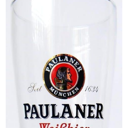
événements spéciaux et
plus encore. Emballage
sûr idéal pour les amis, la
famille, les collègues, les
petites amies et les petits
amis, et adapté pour les
voyages, les vacances,
les pendaisons de
crémaillère, les fêtes et
même pour vous divertir
Utilisation polyvalente :
cet ensemble de verres
est à la fois minimaliste et
luxueux. Il est idéal pour
boire des vins rouges,
blancs ou roses ainsi que
des boissons
rafraîchissantes, des
bières, des jus et des
cocktails lors de fêtes,
restaurants, bars ou
événements spéciaux.
Convient également pour
un usage quotidien lors
des dîners de famille et
des fêtes en plein air. Il
est excellent d'utiliser ces
verres durables pour
servir à vos invités du
soda, de la limonade ou