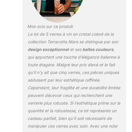
décontractée avec des
amis, cet ensemble de
verres à vin colorés ne
manquera pas
d'impressionner. Les
Mon avis sur ce produit
verres à vin de ce lot
Le lot de 5 verres à vin en cristal coloré de la
sont conçus pour
collection Terracotta Mars se distingue par son
contenir jusqu'à 591 ml
design exceptionnel
et ses
belles couleurs
,
de liquide, ce qui les
rend parfaits pour servir
qui apportent une touche d’élégance italienne à
du vin, ainsi que
toute étagère. Malgré leur prix élevé et le fait
d'autres boissons. La
qu’il n’y ait que cinq verres, ces pièces uniques
forme du verre est
séduisent par leur esthétique raffinée.
conçue pour améliorer
Cependant, leur fragilité et une durabilité limitée
la saveur et l'arôme du
vin, assurant que
peuvent décevoir ceux qui recherchent une
chaque gorgée est un
verrerie plus robuste. Si l’esthétique prime sur la
plaisir pour les sens.
quantité et la robustesse, ce lot représente un
Que vous soyez un
cadeau parfait, bien qu’il soit nécessaire de
connaisseur de vin ou
un buveur occasionnel,
manipuler ces verres avec soin. Avec une note
cet ensemble de verres