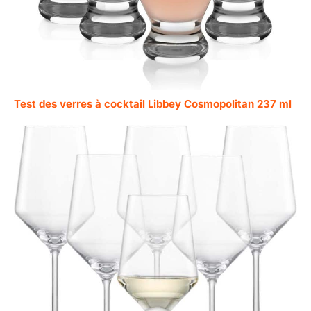
Test des verres à cocktail Libbey Cosmopolitan 237 ml