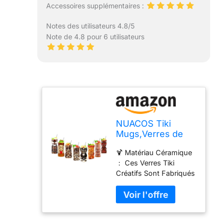
Accessoires supplémentaires :
Notes des utilisateurs 4.8/5
Note de 4.8 pour 6 utilisateurs
NUACOS Tiki
Mugs,Verres de
bar Tiki,verres
🍹 Matériau Céramique
cocktail Ensemble
： Ces Verres Tiki
de 8,Bar
Créatifs Sont Fabriqués
Accessories,pour
En Céramique, Faits À
décoration de fête
La Main Et Peints À La
exotique
Main. Ils sont
incroyables et une