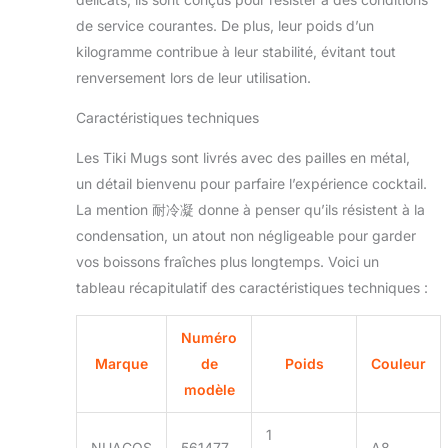
des boissons exotiques
de service courantes. De plus, leur poids d’un
avec vos copines sur la
kilogramme contribue à leur stabilité, évitant tout
terrasse ou à organiser
renversement lors de leur utilisation.
une fête hawaïenne. 🍹
Décorations de fête ：
Caractéristiques techniques
Idéal pour bar,
restaurant, maison,
Les Tiki Mugs sont livrés avec des pailles en métal,
cocktail, fête sur la
un détail bienvenu pour parfaire l’expérience cocktail.
plage, mariage, fête
La mention 耐冷凝 donne à penser qu’ils résistent à la
d'Halloween. 🍹 Le
cadeau parfait : les
condensation, un atout non négligeable pour garder
tasses Tiki font
vos boissons fraîches plus longtemps. Voici un
d'excellents cadeaux
tableau récapitulatif des caractéristiques techniques :
pour les hôtes, les
réceptions de mariage
et les pendaisons de
Numéro
crémaillère. Belle idée
Marque
de
Poids
Couleur
cadeau pour toute
modèle
occasion ou
complément parfait à
1
votre collection de bar à
NUACOS
561477
A8