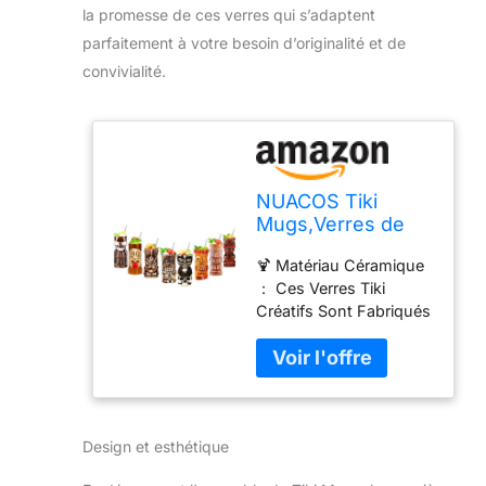
la promesse de ces verres qui s’adaptent
parfaitement à votre besoin d’originalité et de
convivialité.
NUACOS Tiki
Mugs,Verres de
bar Tiki,verres
🍹 Matériau Céramique
cocktail Ensemble
： Ces Verres Tiki
de 8,Bar
Créatifs Sont Fabriqués
Accessories,pour
En Céramique, Faits À
décoration de fête
La Main Et Peints À La
exotique
Main. Ils sont
incroyables et une
façon amusante de
Design et esthétique
prendre un cocktail
avec eux. De plus, les