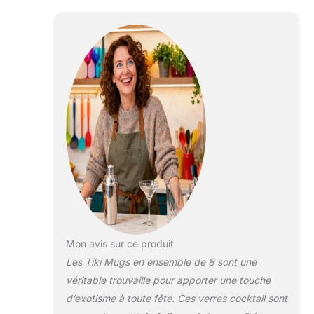
façon amusante de
prendre un cocktail
avec eux. De plus, les
verres Tiki sont
émaillés, ils durent
beaucoup plus
longtemps car ils sont
résistants aux couleurs.
🍹 Beaux détails et
designs : les tasses Tiki
sont soigneusement
conçues dans des
formes élégantes avec
des designs créatifs et
des illustrations de
qualité. Le cadeau
parfait pour tous les
Mon avis sur ce produit
collectionneurs et
Les Tiki Mugs en ensemble de 8 sont une
amoureux. Un excellent
véritable trouvaille pour apporter une touche
choix pour votre Tiki
d’exotisme à toute fête. Ces verres cocktail sont
Bar ou Home