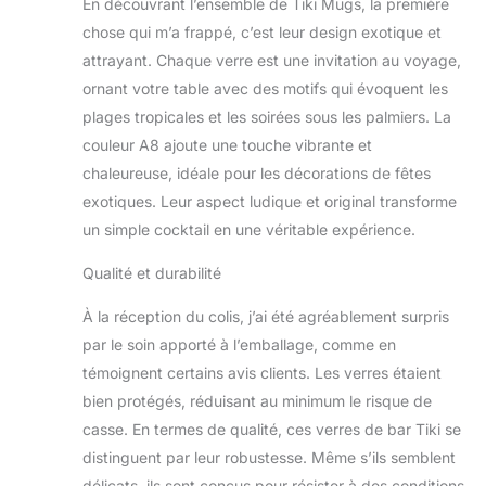
En découvrant l’ensemble de Tiki Mugs, la première
verres Tiki sont
émaillés, ils durent
chose qui m’a frappé, c’est leur design exotique et
beaucoup plus
attrayant. Chaque verre est une invitation au voyage,
longtemps car ils sont
ornant votre table avec des motifs qui évoquent les
résistants aux couleurs.
plages tropicales et les soirées sous les palmiers. La
🍹 Beaux détails et
designs : les tasses Tiki
couleur A8 ajoute une touche vibrante et
sont soigneusement
chaleureuse, idéale pour les décorations de fêtes
conçues dans des
exotiques. Leur aspect ludique et original transforme
formes élégantes avec
un simple cocktail en une véritable expérience.
des designs créatifs et
des illustrations de
Qualité et durabilité
qualité. Le cadeau
parfait pour tous les
À la réception du colis, j’ai été agréablement surpris
collectionneurs et
par le soin apporté à l’emballage, comme en
amoureux. Un excellent
choix pour votre Tiki
témoignent certains avis clients. Les verres étaient
Bar ou Home
bien protégés, réduisant au minimum le risque de
Collection. 🍹 Verres de
casse. En termes de qualité, ces verres de bar Tiki se
fête ： Ces jolis verres à
distinguent par leur robustesse. Même s’ils semblent
cocktail en céramique
délicats, ils sont conçus pour résister à des conditions
sont prêts à déguster