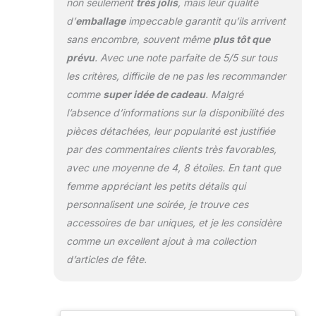
Collection. 🍹 Verres de
non seulement
très jolis
, mais leur qualité
fête ： Ces jolis verres à
d’
emballage
impeccable garantit qu’ils arrivent
cocktail en céramique
sans encombre, souvent même
plus tôt que
sont prêts à déguster
prévu
. Avec une note parfaite de 5/5 sur tous
des boissons exotiques
les critères, difficile de ne pas les recommander
avec vos copines sur la
terrasse ou à organiser
comme
super idée de cadeau
. Malgré
une fête hawaïenne. 🍹
l’absence d’informations sur la disponibilité des
Décorations de fête ：
pièces détachées, leur popularité est justifiée
Idéal pour bar,
par des commentaires clients très favorables,
restaurant, maison,
cocktail, fête sur la
avec une moyenne de 4, 8 étoiles. En tant que
plage, mariage, fête
femme appréciant les petits détails qui
d'Halloween. 🍹 Le
personnalisent une soirée, je trouve ces
cadeau parfait : les
accessoires de bar uniques, et je les considère
tasses Tiki font
d'excellents cadeaux
comme un excellent ajout à ma collection
pour les hôtes, les
d’articles de fête.
réceptions de mariage
et les pendaisons de
crémaillère. Belle idée
cadeau pour toute