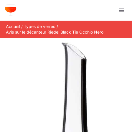
Aller
R
au
e
contenu
c
Accueil
Types de verres
h
Avis sur le décanteur Riedel Black Tie Occhio Nero
e
r
c
h
e
r