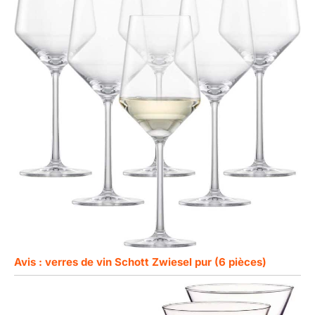
Avis : verres de vin Schott Zwiesel pur (6 pièces)