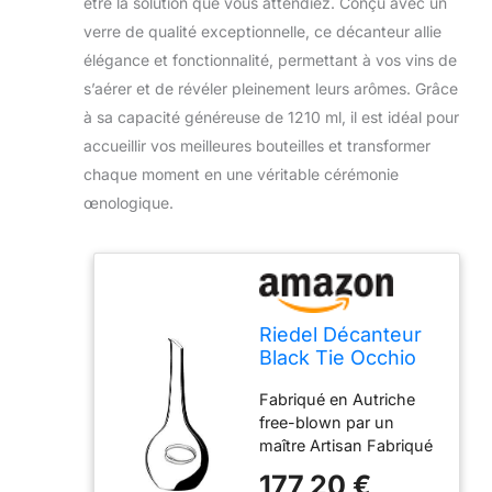
être la solution que vous attendiez. Conçu avec un
verre de qualité exceptionnelle, ce décanteur allie
élégance et fonctionnalité, permettant à vos vins de
s’aérer et de révéler pleinement leurs arômes. Grâce
à sa capacité généreuse de 1210 ml, il est idéal pour
accueillir vos meilleures bouteilles et transformer
chaque moment en une véritable cérémonie
œnologique.
Riedel Décanteur
Black Tie Occhio
Nero, Décanteur
Fabriqué en Autriche
en Verre pour Vin,
free-blown par un
Verre de Qualité,
maître Artisan Fabriqué
1210 ml, 2009/04
à partir de lead-crystal
177,20 €