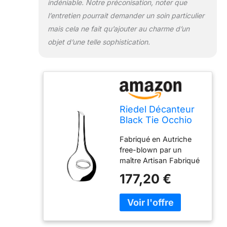
indéniable. Notre préconisation, noter que
l’entretien pourrait demander un soin particulier
mais cela ne fait qu’ajouter au charme d’un
objet d’une telle sophistication.
Riedel Décanteur
Black Tie Occhio
Nero, Décanteur
Fabriqué en Autriche
en Verre pour Vin,
free-blown par un
Verre de Qualité,
maître Artisan Fabriqué
1210 ml, 2009/04
à partir de lead-crystal
177,20 €