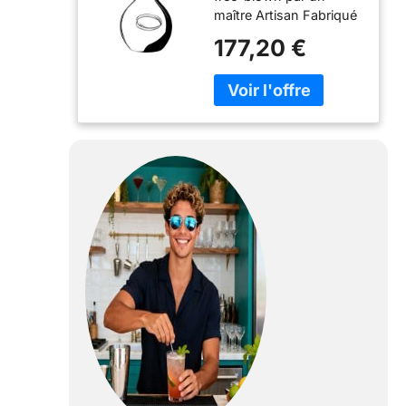
maître Artisan Fabriqué
1210 ml, 2009/04
à partir de lead-crystal
177,20 €