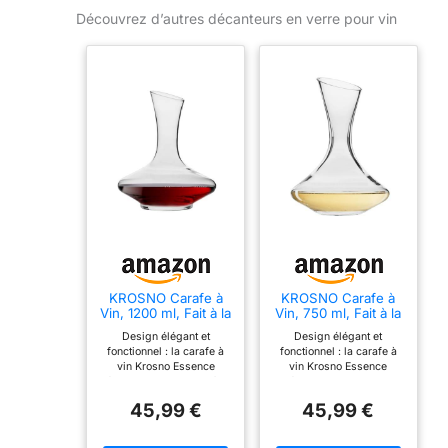
Découvrez d’autres décanteurs en verre pour vin
KROSNO Carafe à
KROSNO Carafe à
Vin, 1200 ml, Fait à la
Vin, 750 ml, Fait à la
main, Collection
main, Collection
Design élégant et
Design élégant et
Essence
Essence
fonctionnel : la carafe à
fonctionnel : la carafe à
vin Krosno Essence
vin Krosno Essence
séduit par son design à la
séduit par son design
fois classique et
moderne et angulaire, à la
45,99 €
45,99 €
moderne, sublimant toute
fois esthétique et
table. Son large calice
pratique. Sa forme
assure une aération
inclinée facilite le service