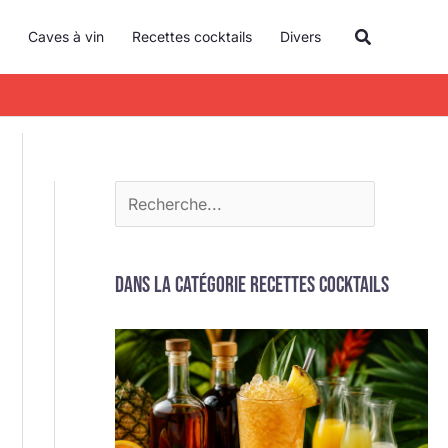
R
Recherche
Caves à vin
Recettes cocktails
Divers
e
c
h
e
r
c
h
e
Dans la catégorie Recettes cocktails
r