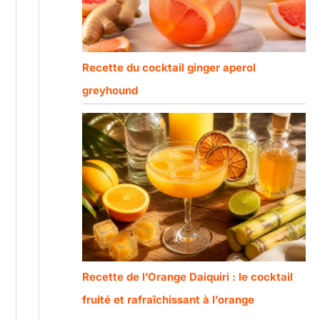
Recette du cocktail ginger aperol
greyhound
Recette de l’Orange Daiquiri : le cocktail
fruité et rafraîchissant à l’orange