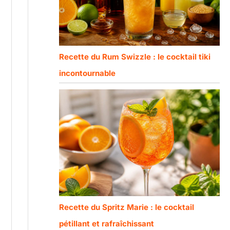
Recette du Rum Swizzle : le cocktail tiki
incontournable
Recette du Spritz Marie : le cocktail
pétillant et rafraîchissant