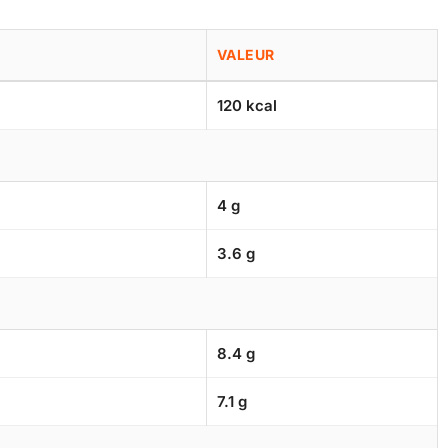
VALEUR
120 kcal
4 g
3.6 g
8.4 g
7.1 g