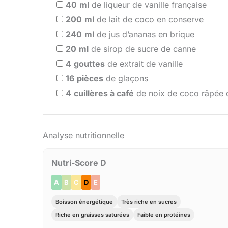
40
ml
de liqueur de vanille française
200
ml
de lait de coco en conserve
240
ml
de jus d’ananas en brique
20
ml
de sirop de sucre de canne
4
gouttes
de extrait de vanille
16
pièces
de glaçons
4
cuillères à café
de noix de coco râpée 
Analyse nutritionnelle
Nutri-Score D
A
B
C
D
E
Boisson énergétique
Très riche en sucres
Riche en graisses saturées
Faible en protéines