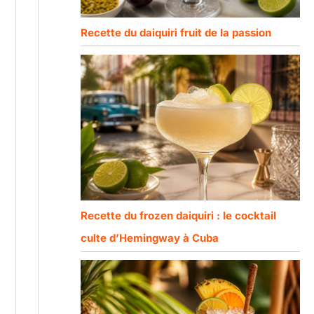
Recette du daiquiri fruit de la passion
Recette du frozen daiquiri : le cocktail
culte d’Hemingway à Cuba