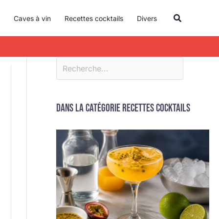
R
Recherche
Caves à vin
Recettes cocktails
Divers
e
c
h
e
r
c
Dans la catégorie Recettes cocktails
h
e
r