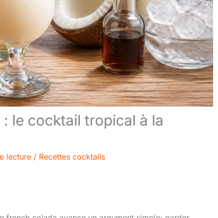
le cocktail tropical à la
e lecture
/
Recettes cocktails
 le french colada avance un argument simple: garder