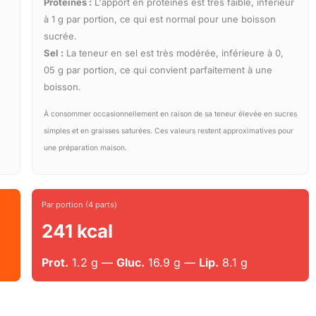
Protéines :
L'apport en protéines est très faible, inférieur
à 1 g par portion, ce qui est normal pour une boisson
sucrée.
Sel :
La teneur en sel est très modérée, inférieure à 0,
05 g par portion, ce qui convient parfaitement à une
boisson.
À consommer occasionnellement en raison de sa teneur élevée en sucres
simples et en graisses saturées. Ces valeurs restent approximatives pour
une préparation maison.
Par portion (4 parts)
241 kcal
Prot.
1.2 g —
Gluc.
16.9 g —
Lip.
8.1 g