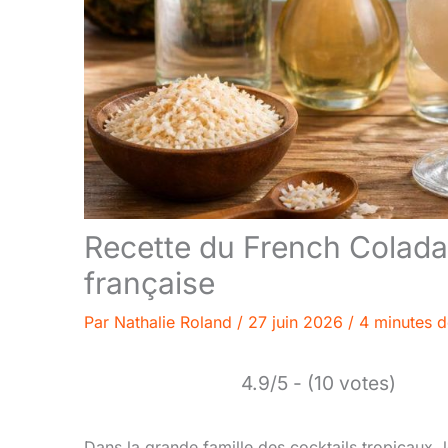
Recette du French Colada : 
française
Par
Nathalie Roland
/
27 juin 2026
/
4 minutes d
4.9/5 - (10 votes)
Dans la grande famille des cocktails tropicaux,