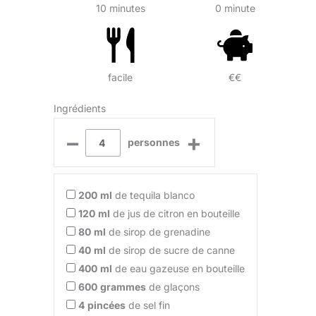
10 minutes
0 minute
facile
€€
Ingrédients
–
+
personnes
200
ml
de tequila blanco
120
ml
de jus de citron en bouteille
80
ml
de sirop de grenadine
40
ml
de sirop de sucre de canne
400
ml
de eau gazeuse en bouteille
600
grammes
de glaçons
4
pincées
de sel fin