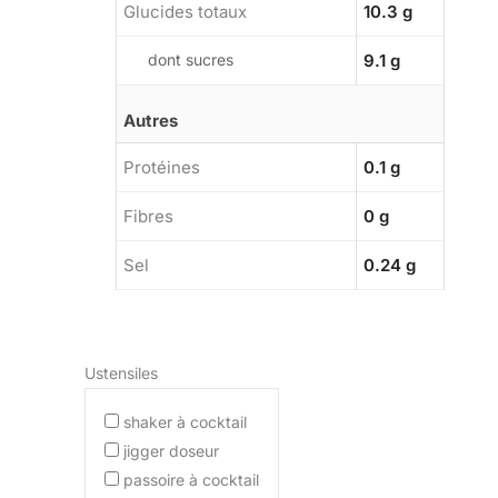
Glucides totaux
10.3 g
dont sucres
9.1 g
Autres
Protéines
0.1 g
Fibres
0 g
Sel
0.24 g
Ustensiles
shaker à cocktail
jigger doseur
passoire à cocktail