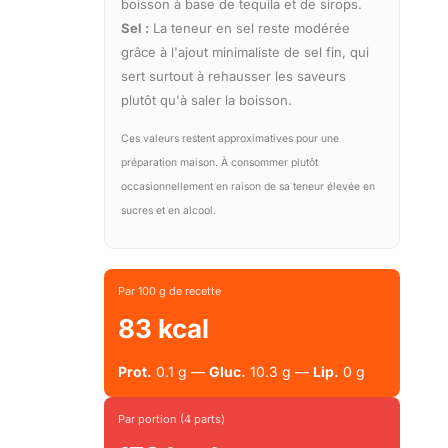
boisson à base de tequila et de sirops.
Sel :
La teneur en sel reste modérée
grâce à l'ajout minimaliste de sel fin, qui
sert surtout à rehausser les saveurs
plutôt qu'à saler la boisson.
Ces valeurs restent approximatives pour une
préparation maison. À consommer plutôt
occasionnellement en raison de sa teneur élevée en
sucres et en alcool.
Par 100 g de recette
83 kcal
Prot.
0.1 g —
Gluc.
10.3 g —
Lip.
0 g
Par portion (4 parts)