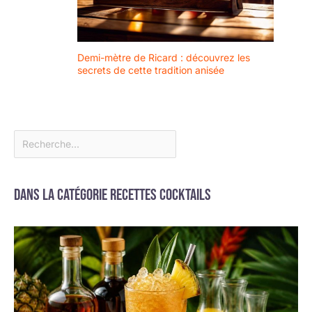
Largement Utilisé
européen : nos
】: Les verre gin
verres à eau et
tonic sont idéaux
autres boissons
pour toutes les
sont fabriqués avec
Demi-mètre de Ricard : découvrez les
occasions. Vous
le plus grand soin
secrets de cette tradition anisée
pouvez l'utiliser
dans l'Union
pour préparer du de
européenne.
la bière, du lait et
L'écologie est très
des boissons
importante pour
mélangées ou
nous. C'est
d'autres boissons
pourquoi nos
festives amusantes.
verres sont 100%
Ils sont très
recyclables
appréciés des
Dans la catégorie Recettes cocktails
familles, des
cuisines, des
brasseries, des
cafés, des bars et
des restaurants.