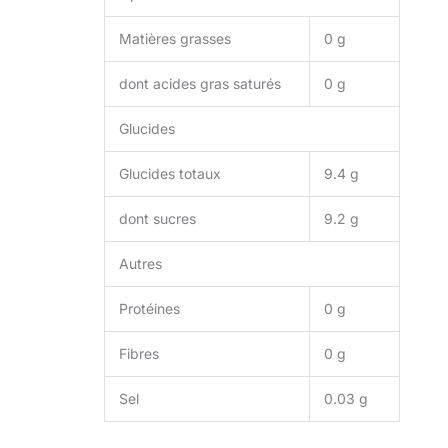
Matières grasses
0 g
dont acides gras saturés
0 g
Glucides
Glucides totaux
9.4 g
dont sucres
9.2 g
Autres
Protéines
0 g
Fibres
0 g
Sel
0.03 g