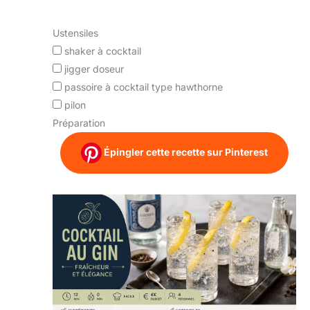
Ustensiles
shaker à cocktail
jigger doseur
passoire à cocktail type hawthorne
pilon
Préparation
Épingler cette recette sur Pinterest