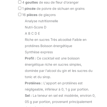
4
gouttes
de eau de fleur d’oranger
1
pincée
de poivre de sichuan en grains
16
pièces
de glaçons
Analyse nutritionnelle
Nutri-Score D
A
B
C
D
E
Riche en sucres
Très alcoolisé
Faible en
protéines
Boisson énergétique
Synthèse express
Profil :
Ce cocktail est une boisson
énergétique riche en sucres simples,
dominée par l'alcool du gin et les sucres du
tonic et du sirop.
Protéines :
L'apport en protéines est
négligeable, inférieur à 0, 1 g par portion.
Sel :
La teneur en sel est modérée, environ 0,
05 g par portion, provenant principalement