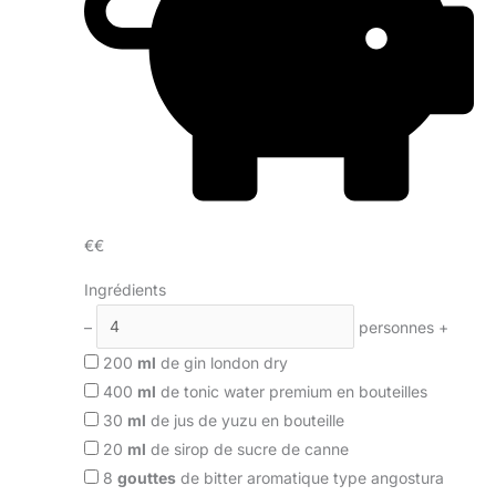
€€
Ingrédients
–
personnes
+
200
ml
de gin london dry
400
ml
de tonic water premium en bouteilles
30
ml
de jus de yuzu en bouteille
20
ml
de sirop de sucre de canne
8
gouttes
de bitter aromatique type angostura