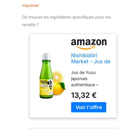
Imprimer
Où trouver les ingrédients spécifiques pour ma
recette ?
Nishikidôri
Market - Jus de
Yuzu 100 mL
Jus de Yuzu
japonais
authentique –
Pourquoi est-il
13,32 €
authentique ? Tout
simplement parce
que les méthodes
de compression
seules sont
vraiment