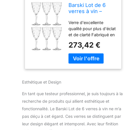
Barski Lot de 6
verres à vin –
Verre à vin rouge –
Verre d'excellente
Vin blanc – Verre à
qualité pour plus d'éclat
eau – Verres à
et de clarté Fabriqué en
pied – Verre
Europe pour plus de
semblable à du
273,42 €
beauté 19,3 x 8,3 cm
cristal – 270 ml
(H x P) Complète
Magnifiquement
parfaitement tout décor
taillé – Conçu en
de table Lot de 6 boîtes
Europe
- Cadeau parfait pour
quelqu'un de spécial
Esthétique et Design
En tant que testeur professionnel, je suis toujours à la
recherche de produits qui allient esthétique et
fonctionnalité. Le Barski Lot de 6 verres à vin ne m’a
pas déçu à cet égard. Ces verres se distinguent par
leur design élégant et intemporel. Avec leur finition