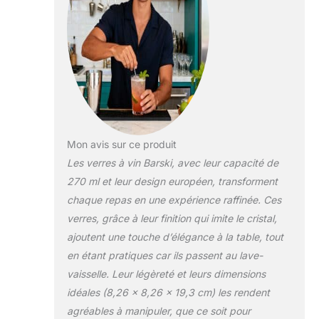
Mon avis sur ce produit
Les verres à vin Barski, avec leur capacité de
270 ml et leur design européen, transforment
chaque repas en une expérience raffinée. Ces
verres, grâce à leur finition qui imite le cristal,
ajoutent une touche d’élégance à la table, tout
en étant pratiques car ils passent au lave-
vaisselle. Leur légèreté et leurs dimensions
idéales (8,26 x 8,26 x 19,3 cm) les rendent
agréables à manipuler, que ce soit pour