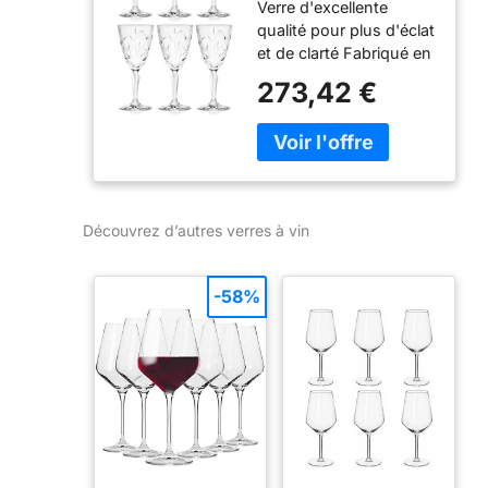
Verre d'excellente
Vin blanc – Verre à
qualité pour plus d'éclat
eau – Verres à
et de clarté Fabriqué en
pied – Verre
Europe pour plus de
semblable à du
273,42 €
beauté 19,3 x 8,3 cm
cristal – 270 ml
(H x P) Complète
Magnifiquement
parfaitement tout décor
taillé – Conçu en
de table Lot de 6 boîtes
Europe
- Cadeau parfait pour
quelqu'un de spécial
Découvrez d’autres verres à vin
-58%