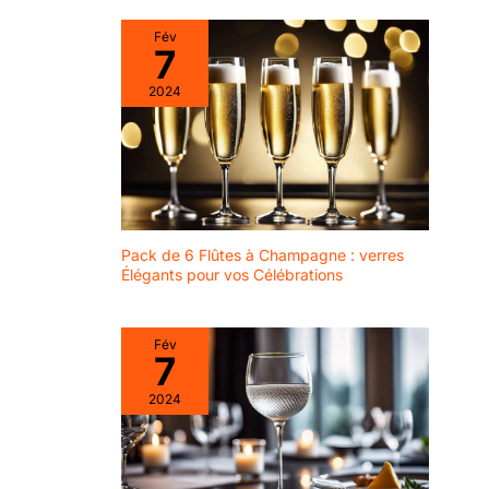
200 ans, un savoir-faire
possède un caractère
unique se transmet et où
unique, quelle que soit
Fév
l'innovation fait partie de
l'occasion.
7
l'ADN du groupe. PASSE
AU LAVE-VAISSELLE :
2024
compatible avec les lave-
vaisselle domestiques et
professionnels — le verre
conserve sa transparence
lavage après lavage. Un
cycle doux et un séchage
rapide préservent la
brillance dans le temps.
EMBALLAGE RENFORCÉ :
lot expédié dans un
Pack de 6 Flûtes à Champagne : verres
carton e-commerce à
double cannelure avec
Élégants pour vos Célébrations
séparateurs internes
isolant chaque pièce —
un conditionnement conçu
pour la vente en ligne qui
Fév
réduit fortement la casse
7
au transport et permet
d'offrir le coffret tel quel.
2024