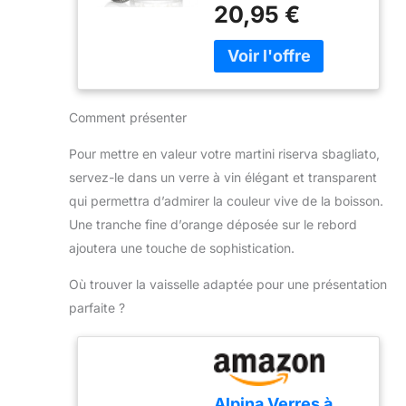
touche de glamour
700ml pour la
VERSEMENT FACILE:
20,95 €
vintage à votre bar à
préparation de
Le bec verseur
domicile avec le verre à
cocktails Negroni,
compact assure un
mélanger FLOW
Old Fashioned et
versement précis et
Barware et sa passoire
classiques
contrôlé. NETTOYAGE
Hawthorne en acier
RAPIDE: Compatible
inoxydable. Inspiré de
Comment présenter
lave-verres pour un
l’époque de la
nettoyage rapide et
Prohibition, ce set est
Pour mettre en valeur votre martini riserva sbagliato,
efficace après
idéal pour remuer des
utilisation.
servez-le dans un verre à vin élégant et transparent
cocktails classiques
qui permettra d’admirer la couleur vive de la boisson.
comme les Negronis,
Une tranche fine d’orange déposée sur le rebord
Old Fashioned et bien
ajoutera une touche de sophistication.
d’autres. DESIGN
ÉLÉGANT EN VERRE
Où trouver la vaisselle adaptée pour une présentation
YARAI TAILLÉ – Doté
d’un motif traditionnel
parfaite ?
japonais Yarai pour une
meilleure prise en main
et un look raffiné, ce
pichet à cocktail
possède également
Alpina Verres à