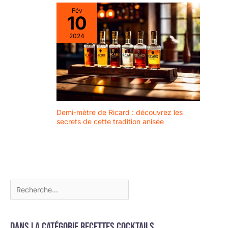
DE VERRE EUROPÉEN,
Fév
est un fabricant de
10
verre européen de
2024
renom, spécialisé dans
la production de
magnifiques objets en
verre pour la maison à
travers le monde. Notre
verre est d'une qualité
exceptionnelle et
façonné par des
Demi-mètre de Ricard : découvrez les
secrets de cette tradition anisée
artisans hautement
qualifiés et passionnés.
Ainsi, chaque pièce de
verre possède un
caractère unique, quelle
que soit l'occasion.
Dans la catégorie Recettes cocktails