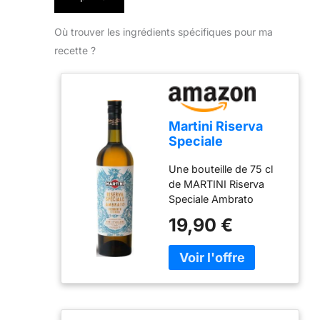
Où trouver les ingrédients spécifiques pour ma
recette ?
Martini Riserva
Speciale
Ambratto, 18%
Une bouteille de 75 cl
vol., 75cl / 750ml,
de MARTINI Riserva
Vermouth
Speciale Ambrato
premium Blanc
Vermouth Apéritif Un
19,90 €
vermouth italien qui
doit son nom à sa riche
couleur ambrée Ce
vermouth blanc est
élaboré à partir de trois
types d'artemisia et
d'ingrédients