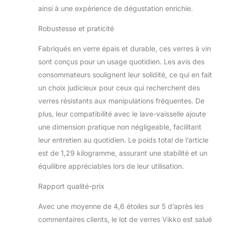
ainsi à une expérience de dégustation enrichie.
durer pendant des
années de toasts, de
Robustesse et praticité
joies, de fêtes et de
soirées relaxantes
Fabriqués en verre épais et durable, ces verres à vin
passées à profiter de
votre gin préféré sur la
sont conçus pour un usage quotidien. Les avis des
terrasse. Le design
consommateurs soulignent leur solidité, ce qui en fait
sans couture rend ces
un choix judicieux pour ceux qui recherchent des
jolis verres à vin
verres résistants aux manipulations fréquentes. De
durables encore plus
plus, leur compatibilité avec le lave-vaisselle ajoute
élégants. Six verres de
240 g chacun : avec six
une dimension pratique non négligeable, facilitant
verres, il y a assez pour
leur entretien au quotidien. Le poids total de l’article
les invités, et vous ne
est de 1,29 kilogramme, assurant une stabilité et un
serez pas à court si
équilibre appréciables lors de leur utilisation.
vous choisissez de ne
pas faire fonctionner le
Rapport qualité-prix
lave-vaisselle une nuit.
Et avec une capacité de
Avec une moyenne de 4,6 étoiles sur 5 d’après les
250 ml, ces tasses ont
commentaires clients, le lot de verres Vikko est salué
la taille parfaite pour