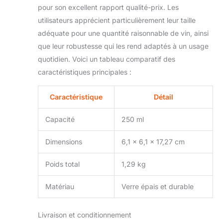
siroter un verre
pour son excellent rapport qualité-prix. Les
rafraîchissant de votre
utilisateurs apprécient particulièrement leur taille
vin blanc préféré. Pour
adéquate pour une quantité raisonnable de vin, ainsi
les amateurs de vin :
que leur robustesse qui les rend adaptés à un usage
vous avez besoin d'un
excellent cadeau pour
quotidien. Voici un tableau comparatif des
votre ami amateur de
caractéristiques principales :
vin ? Le voilà : six beaux
verres à vin blanc qui
Caractéristique
Détail
arrivent tout droit Et si
vous êtes l'amateur de
Capacité
250 ml
vin parmi vos amis ?
Achetez-le pour vous-
même. Vous méritez
Dimensions
6,1 x 6,1 x 17,27 cm
aussi de vous faire
plaisir de temps en
Poids total
1,29 kg
temps. Cadeau idéal
pour un mariage, un
Matériau
Verre épais et durable
anniversaire, des
vacances, une
pendaison de
Livraison et conditionnement