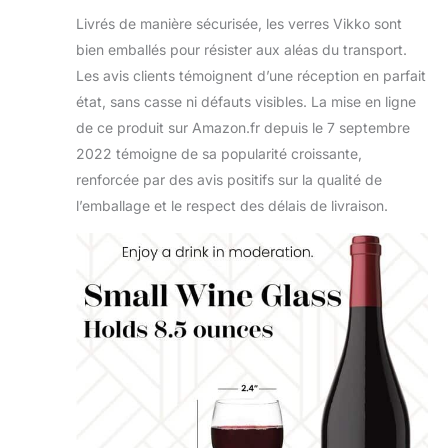
crémaillère ou
Livrés de manière sécurisée, les verres Vikko sont
simplement comme ça.
Passe au lave-vaisselle
bien emballés pour résister aux aléas du transport.
: passez moins de
Les avis clients témoignent d’une réception en parfait
temps à laver et plus de
état, sans casse ni défauts visibles. La mise en ligne
temps à faire les
de ce produit sur Amazon.fr depuis le 7 septembre
choses que vous
aimez, avec les
2022 témoigne de sa popularité croissante,
personnes que vous
renforcée par des avis positifs sur la qualité de
aimez. (comme profiter
l’emballage et le respect des délais de livraison.
d'une autre boisson
délicieuse). Parce que
c'est vraiment ça la vie,
n'est-ce pas ? Le fond
plat signifie que vous
n'aurez pas de puits
d'eau gênants qui vous
accueillent lorsque
vous ouvrez votre
machine.