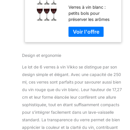
verre de 250 ml,
Verres à vin blanc :
petits verres à vin
petits bols pour
pour vin rouge et
préserver les arômes
blanc avec tige,
floraux délicats et
verres
maintenir la
transparents pour
température fraîche de
vin, verres à vin
votre vin blanc préféré,
épais et durables
ces beaux mini verres à
Design et ergonomie
vin sont conçus pour
vous donner le plaisir
Le lot de 6 verres à vin Vikko se distingue par son
ultime de votre
boisson. Parce que
design simple et élégant. Avec une capacité de 250
quand il s'agit de boire,
ml, ces verres sont parfaits pour savourer aussi bien
le comment est tout
du vin rouge que du vin blanc. Leur hauteur de 17,27
aussi important que le
cm et leur forme élancée leur confèrent une allure
quoi. Conçues pour
durer : verres à vin
sophistiquée, tout en étant suffisamment compacts
élégamment fins, mais
pour s’intégrer facilement dans un lave-vaisselle
d'une épaisseur
standard. La transparence du verre permet de bien
durable, ces flûtes sont
apprécier la couleur et la clarté du vin, contribuant
conçues pour vous