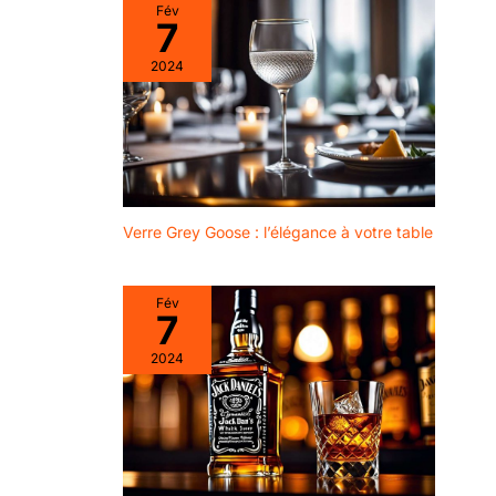
pour la vente en ligne qui
Fév
plat signifie que vous
réduit fortement la casse
7
n'aurez pas de puits
au transport et permet
d'offrir le coffret tel quel.
d'eau gênants qui vous
2024
accueillent lorsque
vous ouvrez votre
machine.
Verre Grey Goose : l’élégance à votre table
Fév
7
2024