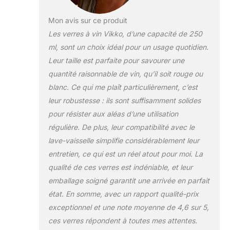
années de toasts, de
joies, de fêtes et de
Mon avis sur ce produit
soirées relaxantes
Les verres à vin Vikko, d’une capacité de 250
passées à profiter de
ml, sont un choix idéal pour un usage quotidien.
votre gin préféré sur la
Leur taille est parfaite pour savourer une
terrasse. Le design
sans couture rend ces
quantité raisonnable de vin, qu’il soit rouge ou
jolis verres à vin
blanc. Ce qui me plaît particulièrement, c’est
durables encore plus
leur robustesse : ils sont suffisamment solides
élégants. Six verres de
pour résister aux aléas d’une utilisation
240 g chacun : avec six
régulière. De plus, leur compatibilité avec le
verres, il y a assez pour
les invités, et vous ne
lave-vaisselle simplifie considérablement leur
serez pas à court si
entretien, ce qui est un réel atout pour moi. La
vous choisissez de ne
qualité de ces verres est indéniable, et leur
pas faire fonctionner le
emballage soigné garantit une arrivée en parfait
lave-vaisselle une nuit.
Et avec une capacité de
état. En somme, avec un rapport qualité-prix
250 ml, ces tasses ont
exceptionnel et une note moyenne de 4,6 sur 5,
la taille parfaite pour
ces verres répondent à toutes mes attentes.
siroter un verre