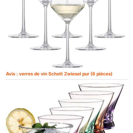
Avis : verres de vin Schott Zwiesel pur (6 pièces)