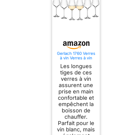
Gerlach 1760 Verres
à vin Verres à vin
blanc Lot de 6
Les longues
verres à vin blanc
450 ml Verre à vin
tiges de ces
en cristal Passe au
verres à vin
lave-vaisselle
assurent une
Moderne
prise en main
confortable et
empêchent la
boisson de
chauffer.
Parfait pour le
vin blanc, mais