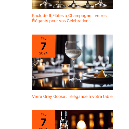
Pack de 6 Flûtes à Champagne : verres
Élégants pour vos Célébrations
Fév
7
2024
Verre Grey Goose : l’élégance à votre table
Fév
7