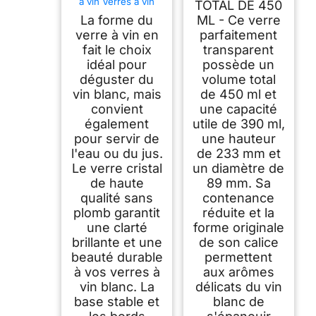
à vin Verres à vin
TOTAL DE 450
blanc Lot de 6
La forme du
ML - Ce verre
verres à vin blanc
280 ml Verre à vin
verre à vin en
parfaitement
en cristal Passe au
fait le choix
transparent
lave-vaisselle Débit
idéal pour
possède un
déguster du
volume total
vin blanc, mais
de 450 ml et
convient
une capacité
également
utile de 390 ml,
pour servir de
une hauteur
l'eau ou du jus.
de 233 mm et
Le verre cristal
un diamètre de
de haute
89 mm. Sa
qualité sans
contenance
plomb garantit
réduite et la
une clarté
forme originale
brillante et une
de son calice
beauté durable
permettent
à vos verres à
aux arômes
vin blanc. La
délicats du vin
base stable et
blanc de