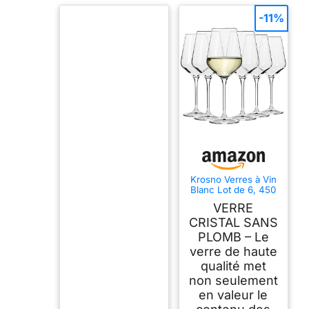
-11%
Krosno Verres à Vin
Blanc Lot de 6, 450
ml, Collection Avant-
VERRE
Garde
CRISTAL SANS
PLOMB – Le
verre de haute
qualité met
non seulement
en valeur le