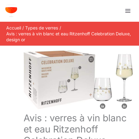
Aller
R
au
e
contenu
c
Accueil
Types de verres
h
Avis : verres à vin blanc et eau Ritzenhoff Celebration Deluxe,
e
design or
r
c
h
e
r
Avis : verres à vin blanc
et eau Ritzenhoff