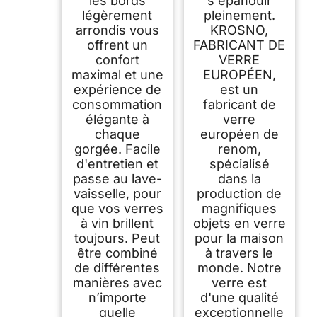
les bords
s'épanouir
légèrement
pleinement.
arrondis vous
KROSNO,
offrent un
FABRICANT DE
confort
VERRE
maximal et une
EUROPÉEN,
expérience de
est un
consommation
fabricant de
élégante à
verre
chaque
européen de
gorgée. Facile
renom,
d'entretien et
spécialisé
passe au lave-
dans la
vaisselle, pour
production de
que vos verres
magnifiques
à vin brillent
objets en verre
toujours. Peut
pour la maison
être combiné
à travers le
de différentes
monde. Notre
manières avec
verre est
n’importe
d'une qualité
quelle
exceptionnelle