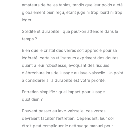
amateurs de belles tables, tandis que leur poids a été
élégantes. Les verres ont été conçus
pour s'adapter à tout type de
globalement bien reçu, étant jugé ni trop lourd ni trop
vaisselle. Capacité de 480 ml : le verre
léger.
transparent avec bord renforcé a une
hauteur de 155 mm et un diamètre de
Solidité et durabilité : que peut-on attendre dans le
80 mm. Les proportions idéales du
temps ?
produit garantissent sa stabilité.
Fabricant européen de verre : Krosno
Bien que le cristal des verres soit apprécié pour sa
est un fabricant européen de verre
légèreté, certains utilisateurs expriment des doutes
renommé spécialisé dans la création
quant à leur robustesse, évoquant des risques
de beaux produits en verre pour les
maisons du monde entier. Notre verre
d’ébréchure lors de l’usage au lave-vaisselle. Un point
est d'une qualité exceptionnelle et
à considérer si la durabilité est votre priorité.
fabriqué par des artisans
soigneusement formés et dévoués à
Entretien simplifié : quel impact pour l’usage
leur travail. Grâce à cela, notre
quotidien ?
ensemble a un sentiment
d'appartenance unique, quelle que
Pouvant passer au lave-vaisselle, ces verres
soit l'occasion.
devraient faciliter l’entretien. Cependant, leur col
étroit peut compliquer le nettoyage manuel pour