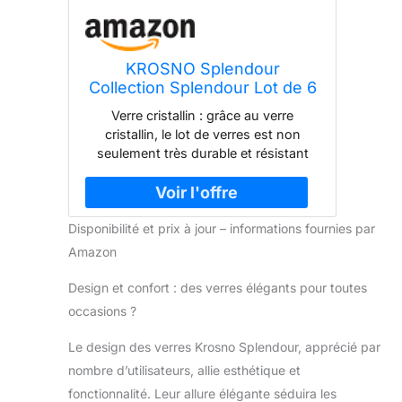
KROSNO Splendour
Collection Splendour Lot de 6
grands verres à eau et jus en
Verre cristallin : grâce au verre
cristal Passe au lave-vaisselle
cristallin, le lot de verres est non
Fabriqué en Europe 470 ml
seulement très durable et résistant
aux dommages mécaniques, mais
aussi magnifiquement présenté.
L'ensemble passe au lave-vaisselle.
Disponibilité et prix à jour – informations fournies par
Lot de 6 verres : les verres élégants et
hauts de la collection Spendour
Amazon
destinés à servir de l'eau, des
boissons ou d'autres boissons
Design et confort : des verres élégants pour toutes
froides créeront une vaisselle
occasions ?
spectaculaire et moderne lors des
réunions sociales. Forme fine : un
Le design des verres Krosno Splendour, apprécié par
fond plus large et stable effilé vers le
nombre d’utilisateurs, allie esthétique et
haut avec un bord renforcé plaira aux
fonctionnalité. Leur allure élégante séduira les
amateurs de formes minimalistes mais