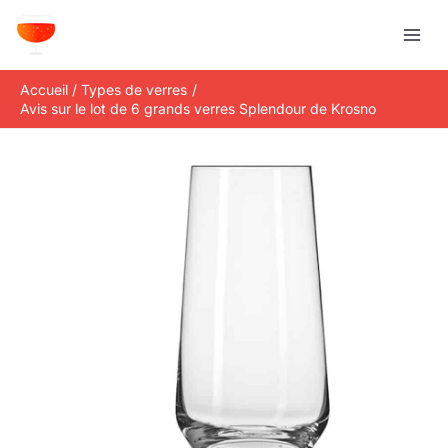
Aller
R
au
e
contenu
c
Accueil
Types de verres
h
Avis sur le lot de 6 grands verres Splendour de Krosno
e
r
c
h
e
r