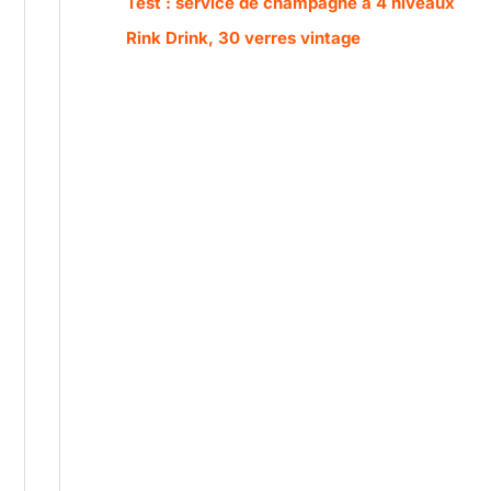
Test : service de champagne à 4 niveaux
Rink Drink, 30 verres vintage