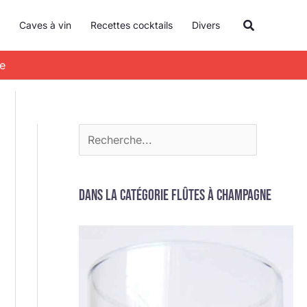
R
Recherche
Caves à vin
Recettes cocktails
Divers
e
c
se
h
e
r
c
h
e
Dans la catégorie Flûtes à champagne
r