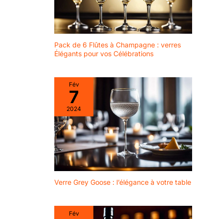
Pack de 6 Flûtes à Champagne : verres
Élégants pour vos Célébrations
Fév
7
2024
Verre Grey Goose : l’élégance à votre table
Fév