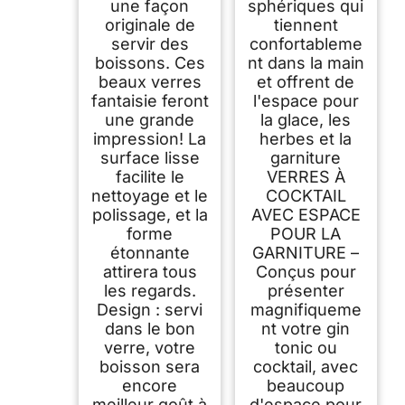
une façon
sphériques qui
originale de
tiennent
servir des
confortableme
boissons. Ces
nt dans la main
beaux verres
et offrent de
fantaisie feront
l'espace pour
une grande
la glace, les
impression! La
herbes et la
surface lisse
garniture
facilite le
VERRES À
nettoyage et le
COCKTAIL
polissage, et la
AVEC ESPACE
forme
POUR LA
étonnante
GARNITURE –
attirera tous
Conçus pour
les regards.
présenter
Design : servi
magnifiqueme
dans le bon
nt votre gin
verre, votre
tonic ou
boisson sera
cocktail, avec
encore
beaucoup
meilleur goût à
d'espace pour