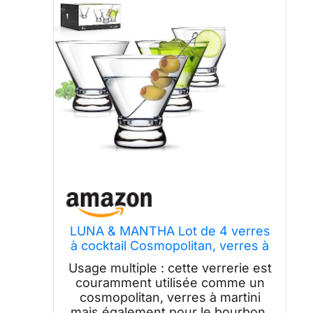
LUNA & MANTHA Lot de 4 verres
à cocktail Cosmopolitan, verres à
martini avec base lourde – Verres
Usage multiple : cette verrerie est
parfaits pour la maison, le bar, le
couramment utilisée comme un
restaurant, les fêtes – Beau
cosmopolitan, verres à martini
cadeau de pendaison de
mais également pour le bourbon,