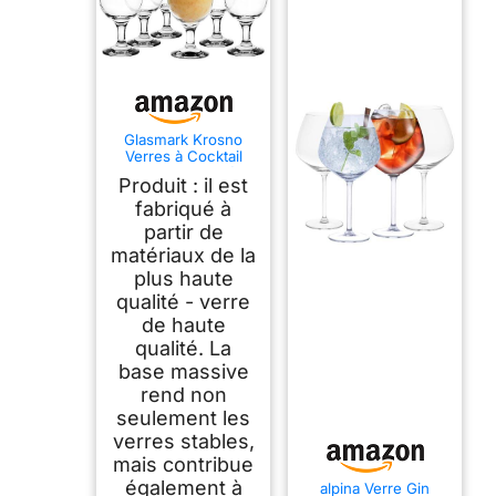
Glasmark Krosno
Verres à Cocktail
Longdrink Gin Bière
Produit : il est
Eau Smoothie
Dessert Passe Au
fabriqué à
Lave-Vaisselle
partir de
Transparent 6 x 420
matériaux de la
ml
plus haute
qualité - verre
de haute
qualité. La
base massive
rend non
seulement les
verres stables,
mais contribue
également à
alpina Verre Gin