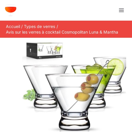
Aller
R
au
e
contenu
c
Accueil
Types de verres
h
Avis sur les verres à cocktail Cosmopolitan Luna & Mantha
e
r
c
h
e
r