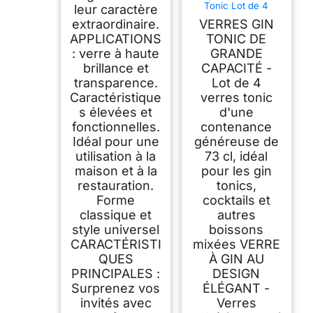
Tonic Lot de 4
leur caractère
Grands Verres à
extraordinaire.
VERRES GIN
Cocktail - Adaptés
Au Verre Ballon
APPLICATIONS
TONIC DE
Cocktail et aux
: verre à haute
GRANDE
Cocktails - 73 cl,
brillance et
CAPACITÉ -
Transparent.
transparence.
Lot de 4
Caractéristique
verres tonic
s élevées et
d'une
fonctionnelles.
contenance
Idéal pour une
généreuse de
utilisation à la
73 cl, idéal
maison et à la
pour les gin
restauration.
tonics,
Forme
cocktails et
classique et
autres
style universel
boissons
CARACTÉRISTI
mixées VERRE
QUES
À GIN AU
PRINCIPALES :
DESIGN
Surprenez vos
ÉLÉGANT -
invités avec
Verres