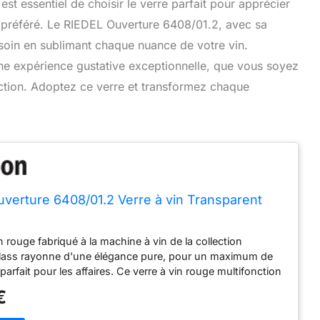
 est essentiel de choisir le verre parfait pour apprécier
u préféré. Le RIEDEL Ouverture 6408/01.2, avec sa
oin en sublimant chaque nuance de votre vin.
 une expérience gustative exceptionnelle, que vous soyez
ction. Adoptez ce verre et transformez chaque
verture 6408/01.2 Verre à vin Transparent
n rouge fabriqué à la machine à vin de la collection
lass rayonne d'une élégance pure, pour un maximum de
t parfait pour les affaires. Ce verre à vin rouge multifonction
ur améliorer l'arôme et le goût de tous les vins
€
 Il s'agit de la série d'entrée de gamme simple de Riedel
nts qui apprécient le vin de bon rapport qualité/prix.