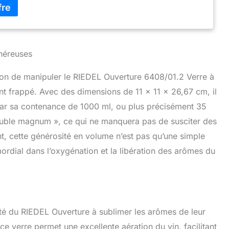
verre : 1000 ml et hauteur du verre : 26 cm Composants
rres à vin
néreuses
asion de manipuler le RIEDEL Ouverture 6408/01.2 Verre à
ent frappé. Avec des dimensions de 11 x 11 x 26,67 cm, il
par sa contenance de 1000 ml, ou plus précisément 35
double magnum », ce qui ne manquera pas de susciter des
, cette générosité en volume n’est pas qu’une simple
imordial dans l’oxygénation et la libération des arômes du
té du RIEDEL Ouverture à sublimer les arômes de leur
e verre permet une excellente aération du vin, facilitant