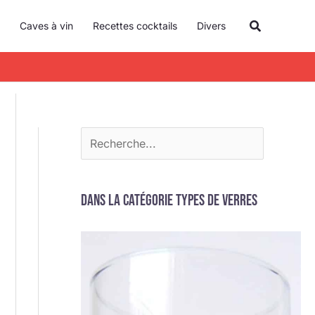
R
Recherche
Caves à vin
Recettes cocktails
Divers
e
c
h
e
r
c
h
e
Dans la catégorie Types de verres
r