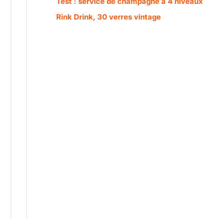
Test : service de champagne à 4 niveaux
Rink Drink, 30 verres vintage