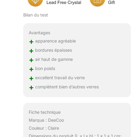
Bilan du test
Avantages
+
apparence agréable
+
bordures épaisses
+
air haut de gamme
+
bon poids
+
excellent travail du verre
+
complètent bien d’autres verres
Fiche technique
Marque : DeeCoo
Couleur : Claire
Dimensions du produit (L x l x h) : 1 x 1 x 1 cm;