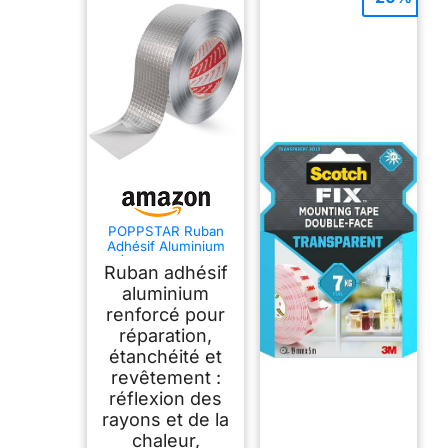
POPPSTAR Ruban
Adhésif Aluminium
(50m x 48mm)
Ruban adhésif
Renforcé par Fibre
de Verre pour
aluminium
Isolation &
renforcé pour
Tuyauteries,
réparation,
Résistant à la
Chaleur & Barrière
étanchéité et
contre Vapeur
revêtement :
réflexion des
rayons et de la
chaleur,