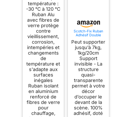
température :
-30 °C à 120 °C
Ruban Alu
avec fibres de
verre protège
contre
Scotch-Fix Ruban
Adhésif Double
vieillissement,
Face, Transparent -
corrosion,
Peut supporter
1 Rouleau 19 mm x 5
m - Pour Utilisation
intempéries et
jusqu’à 7kg,
Intérieure - Fixation
changements
1kg/20cm
sans Dommage -
de
Support
Supporte jusqu'à 7
kg
température et
invisible - La
s'adapte aux
structure
surfaces
quasi-
inégales
transparente
Ruban isolant
permet à votre
en aluminium
décor
renforcé de
d’occuper le
fibres de verre
devant de la
pour
scène. 100%
chauffage,
adhésif, doté