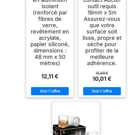
isolant
outil requis
(renforcé par
19mm x 5m
fibres de
Assurez-vous
verre,
que votre
revêtement en
surface soit
acrylate,
lisse, propre et
papier siliconé,
sèche pour
dimensions :
profiter de la
48 mm x 50
meilleure
mètres)
adhérence.
12,49 €
12,11 €
10,01 €