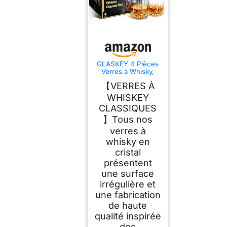
GLASKEY 4 Pièces
Verres à Whisky,
320ml Verre a
【VERRES À
Whiskey en Cristal,
Parfait pour les
WHISKEY
Cocktails Rhum
CLASSIQUES
Vodka Scotch Gin
Cognac, Cadeaux
】Tous nos
Uniques pour
verres à
Hommes et Femmes
whisky en
cristal
présentent
une surface
irrégulière et
une fabrication
de haute
qualité inspirée
des