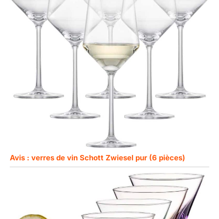
Avis : verres de vin Schott Zwiesel pur (6 pièces)