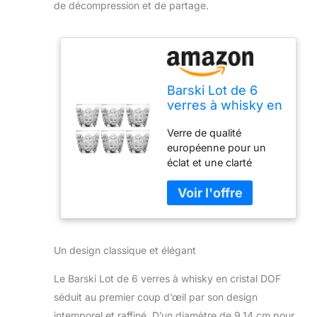
de décompression et de partage.
Barski Lot de 6
verres à whisky en
cristal DOF pour
Verre de qualité
whisky, bourbon,
européenne pour un
eau, boisson, 355
éclat et une clarté
ml
ultimes Passe au lave-
vaisselle pour plus de
commodité 8,9 x 9,1
cm Un excellent cadeau
pour quelqu'un qui
Un design classique et élégant
apprécie la qualité et les
choses les plus fines
Le Barski Lot de 6 verres à whisky en cristal DOF
de la vie. Lot de 6 dans
une boîte colorée
séduit au premier coup d’œil par son design
intemporel et raffiné. D’un diamètre de 9,14 cm pour