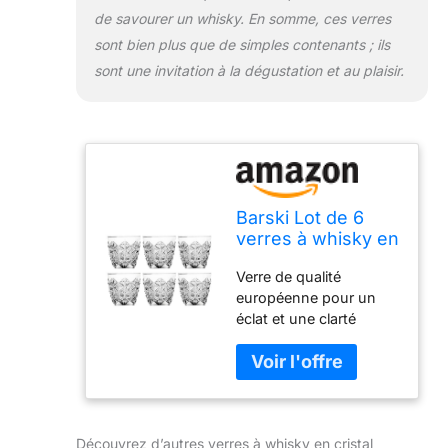
de savourer un whisky. En somme, ces verres
sont bien plus que de simples contenants ; ils
sont une invitation à la dégustation et au plaisir.
Barski Lot de 6
verres à whisky en
cristal DOF pour
Verre de qualité
whisky, bourbon,
européenne pour un
eau, boisson, 355
éclat et une clarté
ml
ultimes Passe au lave-
vaisselle pour plus de
commodité 8,9 x 9,1
cm Un excellent cadeau
pour quelqu'un qui
Découvrez d’autres verres à whisky en cristal
apprécie la qualité et les