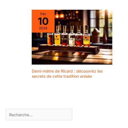
permet de les nettoyer
et de les entretenir sans
Fév
effort après chaque
10
réunion. Excellente idée
2024
cadeau : nos verres
élégants constituent un
excellent choix de
cadeau pour les
pendaisons de
crémaillère, les
mariages, les
anniversaires et Noël,
Demi-mètre de Ricard : découvrez les
secrets de cette tradition anisée
permettant à vos
proches de déguster
leurs boissons avec
élégance et confort.