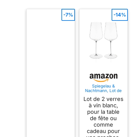
-7%
-14%
Spiegelau &
Nachtmann, Lot de
2 verres à vin
Lot de 2 verres
universels en cristal
550 ml
à vin blanc,
pour la table
de fête ou
comme
cadeau pour