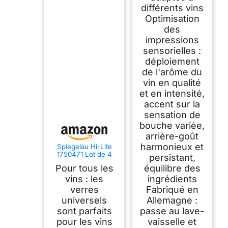
différents vins
Optimisation
des
impressions
sensorielles :
déploiement
de l'arôme du
vin en qualité
et en intensité,
accent sur la
sensation de
bouche variée,
arrière-goût
harmonieux et
Spiegelau Hi-Lite
1750471 Lot de 4
persistant,
verres à vin
Pour tous les
équilibre des
universels en cristal
pour vin rouge et
vins : les
ingrédients
blanc Passe au lave-
verres
Fabriqué en
vaisselle 510 ml
universels
Allemagne :
sont parfaits
passe au lave-
pour les vins
vaisselle et