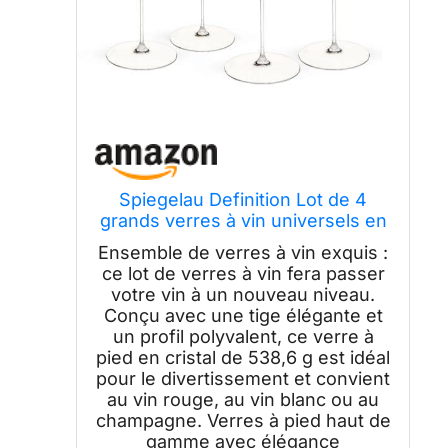
Spiegelau Definition Lot de 4
grands verres à vin universels en
cristal fabriqués en Europe pour
Ensemble de verres à vin exquis :
vins blancs et rouges, dîner, fête
ce lot de verres à vin fera passer
d'anniversaire, verrerie,
votre vin à un nouveau niveau.
accessoires de bar à domicile,
Conçu avec une tige élégante et
538,6 g
un profil polyvalent, ce verre à
pied en cristal de 538,6 g est idéal
pour le divertissement et convient
au vin rouge, au vin blanc ou au
champagne. Verres à pied haut de
gamme avec élégance