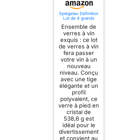
Spiegelau Definition
Lot de 4 grands
verres à vin
Ensemble de
universels en cristal
fabriqués en Europe
verres à vin
pour vins blancs et
exquis : ce lot
rouges, dîner, fête
de verres à vin
d'anniversaire,
verrerie,
fera passer
accessoires de bar à
votre vin à un
domicile, 538,6 g
nouveau
niveau. Conçu
avec une tige
élégante et un
profil
polyvalent, ce
verre à pied en
cristal de
538,6 g est
idéal pour le
divertissement
et convient au