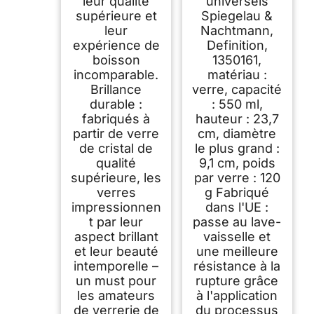
leur qualité
universels
supérieure et
Spiegelau &
leur
Nachtmann,
expérience de
Definition,
boisson
1350161,
incomparable.
matériau :
Brillance
verre, capacité
durable :
: 550 ml,
fabriqués à
hauteur : 23,7
partir de verre
cm, diamètre
de cristal de
le plus grand :
qualité
9,1 cm, poids
supérieure, les
par verre : 120
verres
g Fabriqué
impressionnen
dans l'UE :
t par leur
passe au lave-
aspect brillant
vaisselle et
et leur beauté
une meilleure
intemporelle –
résistance à la
un must pour
rupture grâce
les amateurs
à l'application
de verrerie de
du processus