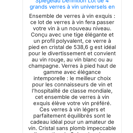
Spiegelau Definition Lot de 4
grands verres à vin universels en
cristal fabriqués en Europe pour
Ensemble de verres à vin exquis :
vins blancs et rouges, dîner, fête
ce lot de verres à vin fera passer
d'anniversaire, verrerie,
votre vin à un nouveau niveau.
accessoires de bar à domicile,
Conçu avec une tige élégante et
538,6 g
un profil polyvalent, ce verre à
pied en cristal de 538,6 g est idéal
pour le divertissement et convient
au vin rouge, au vin blanc ou au
champagne. Verres à pied haut de
gamme avec élégance
intemporelle : le meilleur choix
pour les connaisseurs de vin et
l'hospitalité de classe mondiale,
cet ensemble de verres à vin
exquis élève votre vin préféré.
Ces verres à vin légers et
parfaitement équilibrés sont le
cadeau idéal pour un amateur de
vin. Cristal sans plomb impeccable