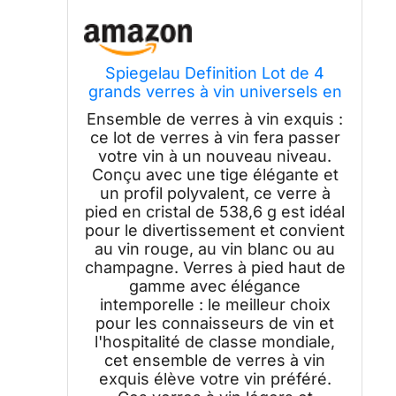
Spiegelau Definition Lot de 4
grands verres à vin universels en
cristal fabriqués en Europe pour
Ensemble de verres à vin exquis :
vins blancs et rouges, dîner, fête
ce lot de verres à vin fera passer
d'anniversaire, verrerie,
votre vin à un nouveau niveau.
accessoires de bar à domicile,
Conçu avec une tige élégante et
538,6 g
un profil polyvalent, ce verre à
pied en cristal de 538,6 g est idéal
pour le divertissement et convient
au vin rouge, au vin blanc ou au
champagne. Verres à pied haut de
gamme avec élégance
intemporelle : le meilleur choix
pour les connaisseurs de vin et
l'hospitalité de classe mondiale,
cet ensemble de verres à vin
exquis élève votre vin préféré.