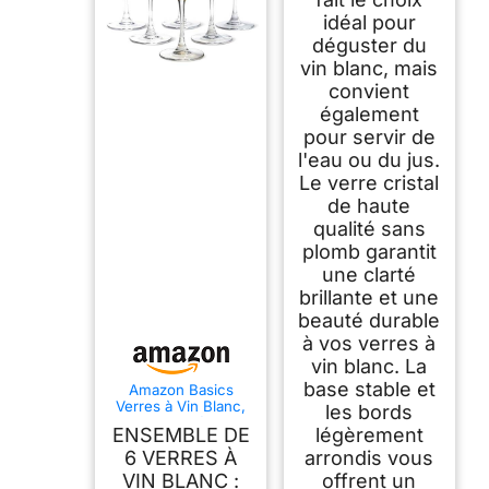
lave-vaisselle Débit
idéal pour
déguster du
vin blanc, mais
convient
également
pour servir de
l'eau ou du jus.
Le verre cristal
de haute
qualité sans
plomb garantit
une clarté
brillante et une
beauté durable
à vos verres à
vin blanc. La
base stable et
Amazon Basics
Verres à Vin Blanc,
les bords
Lot de 6 Pièces,
ENSEMBLE DE
légèrement
35,5cl, Compatible
Lave-Vaisselle
6 VERRES À
arrondis vous
VIN BLANC :
offrent un