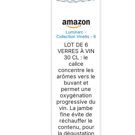
Luminarc -
Collection Vinetis - 6
verres à pied 30 cl -
LOT DE 6
Design moderne et
élégant - Fabriqués
VERRES À VIN
en France -
30 CL : le
Emballage renforcé
calice
concentre les
arômes vers le
buvant et
permet une
oxygénation
progressive du
vin. La jambe
fine évite de
réchauffer le
contenu, pour
la dégustation