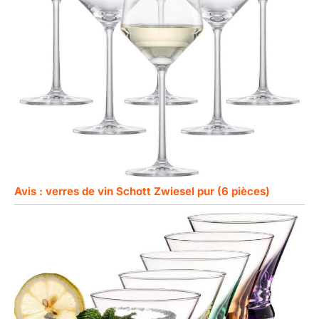
Avis : verres de vin Schott Zwiesel pur (6 pièces)