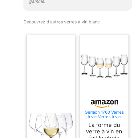
gamme.
Découvrez d’autres verres à vin blanc
Gerlach 1760 Verres
à vin Verres à vin
blanc Lot de 6
La forme du
verres à vin blanc
280 ml Verre à vin
verre à vin en
en cristal Passe au
fait le choix