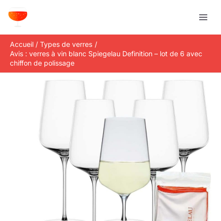
Aller
R
au
e
contenu
c
Accueil
Types de verres
h
Avis : verres à vin blanc Spiegelau Definition – lot de 6 avec
e
chiffon de polissage
r
c
h
e
r