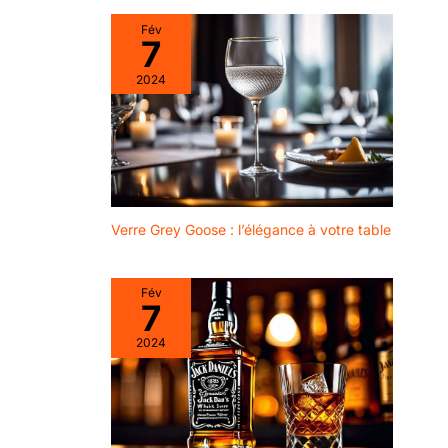
Fév
7
2024
Verre Grey Goose : l’élégance à votre table
Fév
7
2024