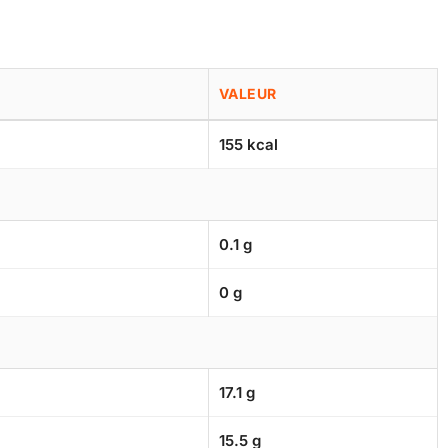
VALEUR
155 kcal
0.1 g
0 g
17.1 g
15.5 g