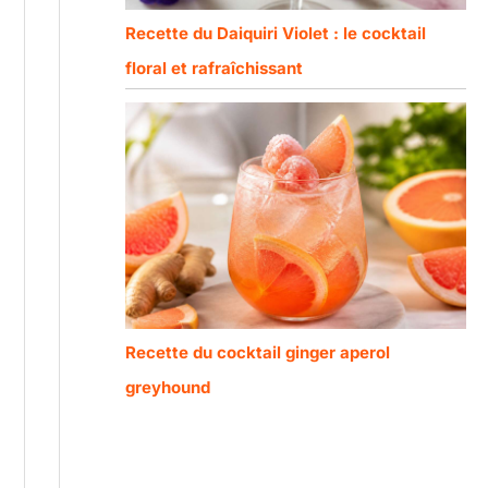
Recette du Daiquiri Violet : le cocktail
floral et rafraîchissant
Recette du cocktail ginger aperol
greyhound