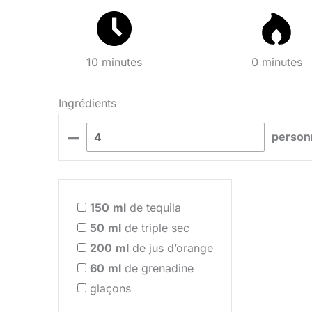
10 minutes
0 minutes
Ingrédients
–
person
150
ml
de tequila
50
ml
de triple sec
200
ml
de jus d’orange
60
ml
de grenadine
glaçons