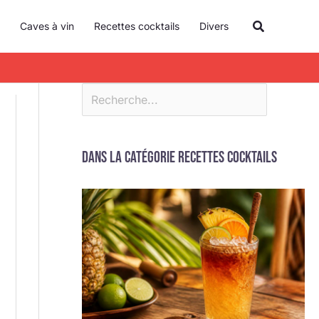
R
Recherche
Caves à vin
Recettes cocktails
Divers
e
c
h
e
r
c
Dans la catégorie Recettes cocktails
h
e
r