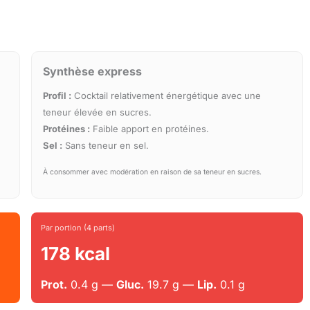
Synthèse express
Profil :
Cocktail relativement énergétique avec une
teneur élevée en sucres.
Protéines :
Faible apport en protéines.
Sel :
Sans teneur en sel.
À consommer avec modération en raison de sa teneur en sucres.
Par portion (4 parts)
178 kcal
Prot.
0.4 g —
Gluc.
19.7 g —
Lip.
0.1 g