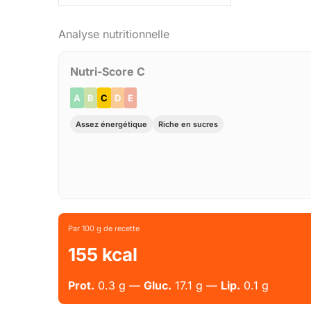
Analyse nutritionnelle
Nutri-Score C
A
B
C
D
E
Assez énergétique
Riche en sucres
Par 100 g de recette
155 kcal
Prot.
0.3 g —
Gluc.
17.1 g —
Lip.
0.1 g