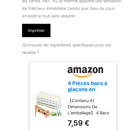
les cartes “tiki”. Ici, la menthe apporte une sensation
de fraîcheur immédiate, tandis que l’eau de coco
arrondit le tout sans alourdir.
Imprimer
Où trouver les ingrédients spécifiques pour ma
recette ?
4 Pièces bacs à
glaçons en
silicone avec
【Contenu Et
couvercle,Moule
Dimensions De
à
L'emballage】 4 Bacs
Glaçons,Certifié
à Glaçons Carrés,
LFGB - Sans
7,59 €
Chacun A 14
BPA,bacs à