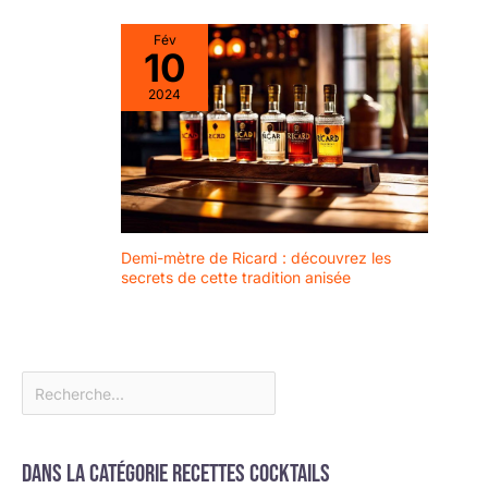
Untersetzer sehr
souvenirs. UN
leicht mit einem
Fév
EXCELLENT
10
feuchten Tuch
CADEAU POUR LES
abwischen. Sie sind
ARTISANS - Vous
2024
wasserabweisend
cherchez un
and
cadeau attentionné
schnelltrocknend –
et fonctionnel pour
idéal pour les petits
un proche ou un
objets. zu
ami ? Offrez-leur
beschädigen. Mit
l'un de ces
dem Kork
ensembles de
Demi-mètre de Ricard : découvrez les
Glasuntersetzer
dessous de verre
secrets de cette tradition anisée
saven Sie Zeit und
original comme
Mühe bei der Pflege.
cadeau
【Wiederverwendbar
d'anniversaire ou
& Langlebig】Die
pour les fêtes.
Kork Untersetzer
können viele Male
utilisé, sans votre
forme ou votre
fonction à utiliser.
Dans la catégorie Recettes cocktails