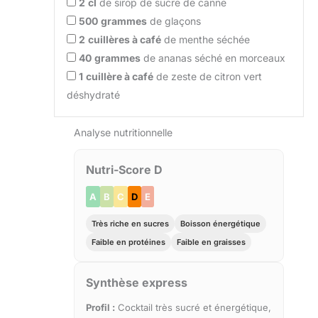
2
cl
de sirop de sucre de canne
500
grammes
de glaçons
2
cuillères à café
de menthe séchée
40
grammes
de ananas séché en morceaux
1
cuillère à café
de zeste de citron vert
déshydraté
Analyse nutritionnelle
Nutri-Score D
A
B
C
D
E
Très riche en sucres
Boisson énergétique
Faible en protéines
Faible en graisses
Synthèse express
Profil :
Cocktail très sucré et énergétique,