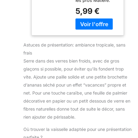
les pros Matière:
bonne prise et un
n'êtes pas satisfait
conseillé de bien
FsC-certifiés bois
5,99 €
appui efficace.
de l'article.
laver votre doseur à
de hêtre Longueur:
Écrasez sans effort
alcool double à l’aide
22 cm
au fond du verre
d’un liquide
POLYVALENT : idéal
vaisselle.Ce qui
pour cocktails,
convient très bien
bières aromatisées
aux hôtels, aux
Astuces de présentation: ambiance tropicale, sans
et jus maison. L'allié
familles, aux bars et
frais
de vos apéritifs
autres lieux, y
Serre dans des verres bien froids, avec de gros
créatifs ENTRETIEN
compris les barmans
FACILE : il se rince
glaçons si possible, pour éviter qu’ils fondent trop
professionnels.
en un instant après
vite. Ajoute une paille solide et une petite brochette
【Largement utilisé
usage. Toujours
】: Si votre famille et
d’ananas séché pour un effet “vacances” propre et
prêt pour la
vos amis sont des
net. Pour une touche caraïbe, une feuille de palmier
prochaine tournée
amateurs de
décorative en papier ou un petit dessous de verre en
boissons, ce doseur
fibres naturelles donne tout de suite le décor, sans
à shot est idéal dans
votre sac de bar.
rien ajouter de périssable.
Où trouver la vaisselle adaptée pour une présentation
parfaite ?