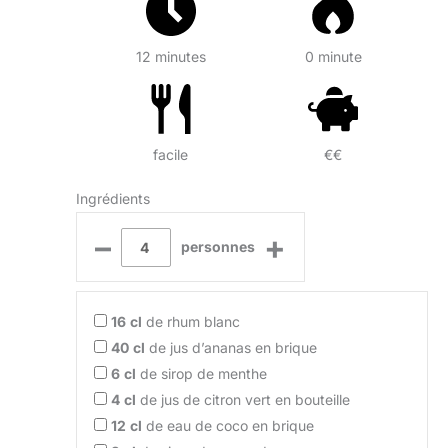
12 minutes
0 minute
facile
€€
Ingrédients
–
+
personnes
16
cl
de rhum blanc
40
cl
de jus d’ananas en brique
6
cl
de sirop de menthe
4
cl
de jus de citron vert en bouteille
12
cl
de eau de coco en brique