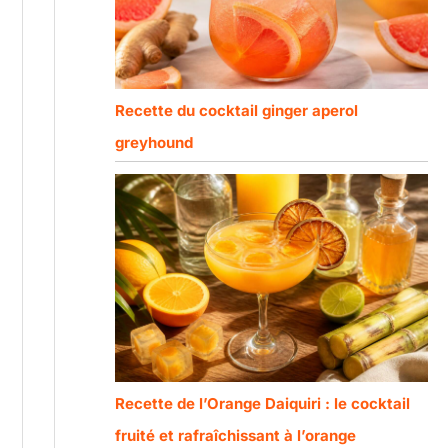
Recette du cocktail ginger aperol
greyhound
Recette de l’Orange Daiquiri : le cocktail
fruité et rafraîchissant à l’orange