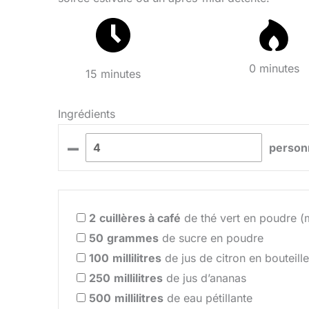
0 minutes
15 minutes
Ingrédients
–
person
2
cuillères à café
de thé vert en poudre (
50
grammes
de sucre en poudre
100
millilitres
de jus de citron en bouteille
250
millilitres
de jus d’ananas
500
millilitres
de eau pétillante