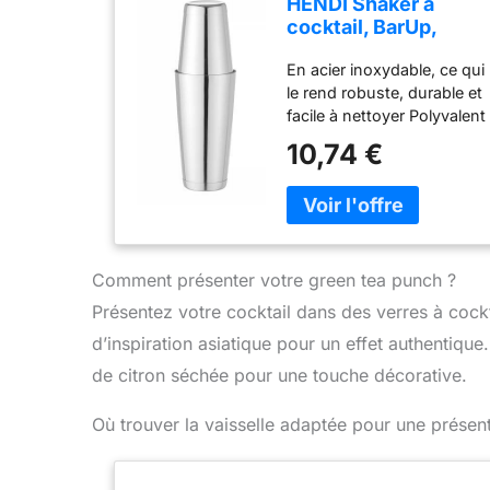
HENDI Shaker à
cocktail, BarUp,
shaker Boston Tin-
En acier inoxydable, ce qui
on-Tin, utilisation
le rend robuste, durable et
universelle, 2
facile à nettoyer Polyvalent
shakers lestés :
et à usage universel, il
600ml,
10,74 €
permet de préparer la
ø90x(H)140mm et
plupart des types de
800ml,
cocktails Fermeture
ø92x(H)174mm,
hermétique, pas de fuite
lavable au lave-
Pratique à utiliser : les
vaisselle, acier
deux shakers ont un
inoxydable
Comment présenter votre green tea punch ?
contrepoids parfait Passe
Présentez votre cocktail dans des verres à cock
au lave-vaisselle
d’inspiration asiatique pour un effet authentiqu
de citron séchée pour une touche décorative.
Où trouver la vaisselle adaptée pour une présent