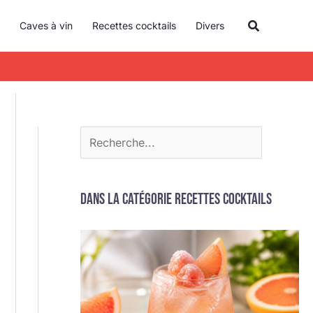
R
Recherche
Caves à vin
Recettes cocktails
Divers
e
c
h
e
r
c
h
e
Dans la catégorie Recettes cocktails
r