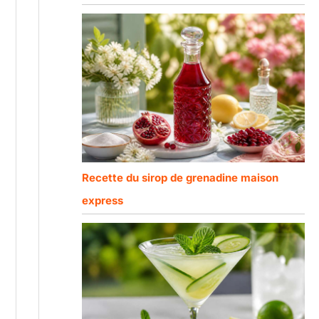
Recette du sirop de grenadine maison
express