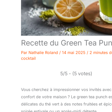
Recette du Green Tea Punc
Par
Nathalie Roland
/
14 mai 2025
/
2 minutes d
cocktail
5/5 - (5 votes)
Vous cherchez à impressionner vos invités avec un
confort de votre maison ? Le green tea punch es
délicates du thé vert à des notes fruitées et épic
soirée estivale ou un après-midi détente.