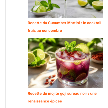
Recette du Cucumber Martini : le cocktail
frais au concombre
Recette du mojito goji sureau noir : une
renaissance épicée