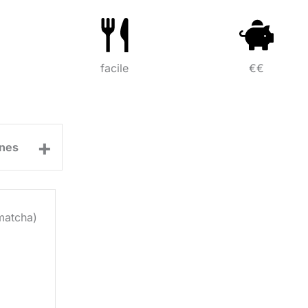
facile
€€
+
nes
matcha)