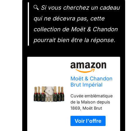
🔍
Si vous cherchez un cadeau
qui ne décevra pas, cette
collection de Moët & Chandon
pourrait bien être la réponse.
Moët & Chandon
Brut Impérial
Champagne 12%
Cuvée emblématique
6x20cl & 6 Mini
de la Maison depuis
Flutes
1869, Moët Brut
Impérial en est
l’expression la plus
accomplie du style