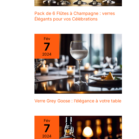
de restaurants et de bars.
Pack de 6 Flûtes à Champagne : verres
Élégants pour vos Célébrations
Fév
7
2024
Verre Grey Goose : l’élégance à votre table
Fév
7
2024