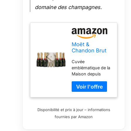
s’adoucissent pour
domaine des champagnes.
dévoiler les
agrumes et la
groseille à
maquereau
Moët &
Chandon Brut
Impérial
Cuvée
Champagne
emblématique de la
12% 6x20cl & 6
Maison depuis
Mini Flutes
1869, Moët Brut
Impérial en est
l’expression la plus
accomplie du style
Moët & Chandon,
Disponibilité et prix à jour – informations
idéale pour toutes
fournies par Amazon
les grandes
occasions Moët
Impérial est un