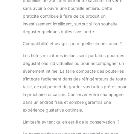
bouteilles de 20cl permettent de savourer un verre
cajou grillées et de
sans avoir à ouvrir une bouteille entière. Cette
brioche ajoutent de la
praticité contribue à faire de ce produit un
complexité et de la
investissement intelligent, surtout si l’on souhaite
richesse vanillée En
bouche, les
déguster quelques bulles sans perte.
somptueuses
Compatibilité et usage : pour quelle circonstance ?
saveurs de poire, de
pêche blanche et de
Les flûtes miniatures inclues sont parfaites pour des
pomme sont suivies
de bulles
dégustations individuelles ou pour accompagner un
rafraîchissantes qui
événement intime. La taille compacte des bouteilles
s’adoucissent pour
s’intègre facilement dans des réfrigérateurs de toute
dévoiler les agrumes
taille, ce qui permet de garder vos bulles prêtes pour
et la groseille à
maquereau
la prochaine occasion. Conserver votre champagne
dans un endroit frais et sombre garantira une
expérience gustative optimale.
Limites/à éviter : qu’en est-il de la conservation ?
La conservation est un aspect essentiel à ne pas