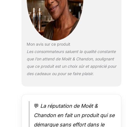
élégamment dorée,
parée de reflets
verts Au nez : les
notes croquantes
de pomme verte et
de citron cèdent la
place aux fleurs
Mon avis sur ce produit
blanches et à des
Les consommateurs saluent la qualité constante
nuances minérales.
que l’on attend de Moët & Chandon, soulignant
Les arômes de noix
de cajou grillées et
que ce produit est un choix sûr et apprécié pour
de brioche ajoutent
des cadeaux ou pour se faire plaisir.
de la complexité et
de la richesse
vanillée En bouche,
les somptueuses
saveurs de poire,
💬
La réputation de Moët &
de pêche blanche
et de pomme sont
Chandon en fait un produit qui se
suivies de bulles
démarque sans effort dans le
rafraîchissantes qui