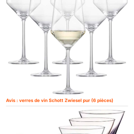
Avis : verres de vin Schott Zwiesel pur (6 pièces)