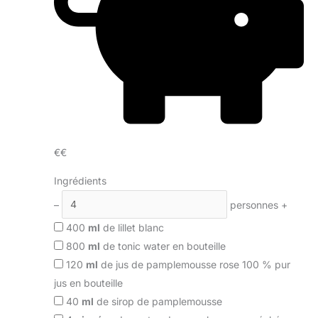
€€
Ingrédients
–
personnes
+
400
ml
de lillet blanc
800
ml
de tonic water en bouteille
120
ml
de jus de pamplemousse rose 100 % pur
jus en bouteille
40
ml
de sirop de pamplemousse