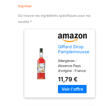
Imprimer
Où trouver les ingrédients spécifiques pour ma
recette ?
Giffard Sirop
Pamplemousse
Rose 1 L
Allergènes :
Absence Pays
d’origine : France
Ingrédients : sirop
11,79 €
de sucre, eau, jus
concentré de
pamplemousse
rose, jus concentré
de citron, arôme
naturel de