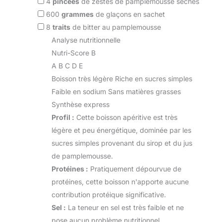
4
pincées
de zestes de pamplemousse séchés
600
grammes
de glaçons en sachet
8
traits
de bitter au pamplemousse
Analyse nutritionnelle
Nutri-Score B
A
B
C
D
E
Boisson très légère
Riche en sucres simples
Faible en sodium
Sans matières grasses
Synthèse express
Profil :
Cette boisson apéritive est très
légère et peu énergétique, dominée par les
sucres simples provenant du sirop et du jus
de pamplemousse.
Protéines :
Pratiquement dépourvue de
protéines, cette boisson n'apporte aucune
contribution protéique significative.
Sel :
La teneur en sel est très faible et ne
pose aucun problème nutritionnel.