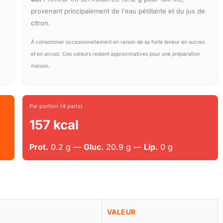
provenant principalement de l'eau pétillante et du jus de
citron.
À consommer occasionnellement en raison de sa forte teneur en sucres
et en alcool. Ces valeurs restent approximatives pour une préparation
maison.
Par portion (4 parts)
157 kcal
Prot.
0.2 g —
Gluc.
20.9 g —
Lip.
0 g
VALEUR