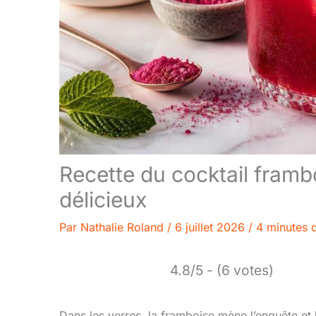
Recette du cocktail frambo
délicieux
Par
Nathalie Roland
/
6 juillet 2026
/
4 minutes d
4.8/5 - (6 votes)
Dans les verres, la framboise mène l’enquête et l