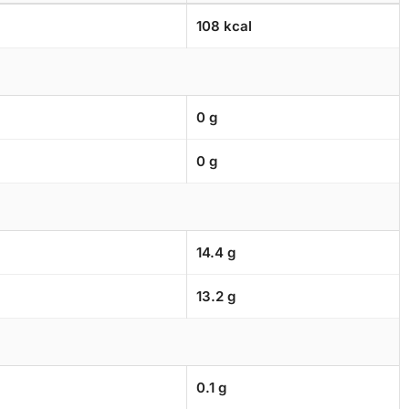
108 kcal
0 g
0 g
14.4 g
13.2 g
0.1 g