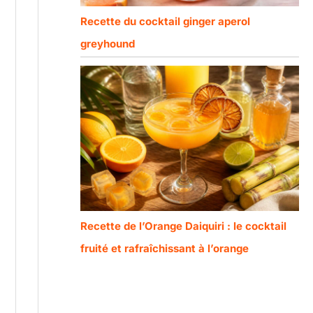
Recette du cocktail ginger aperol
greyhound
Recette de l’Orange Daiquiri : le cocktail
fruité et rafraîchissant à l’orange