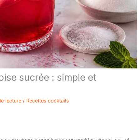
ise sucrée : simple et
e lecture
/
Recettes cocktails
e sucre signe la conclusion : un cocktail simple, net, et