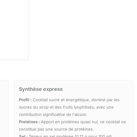
Synthèse express
Profil :
Cocktail sucré et énergétique, dominé par les
sucres du sirop et des fruits lyophilisés, avec une
contribution significative de l'alcool.
Protéines :
Apport en protéines quasi nul, ce cocktail ne
constitue pas une source de protéines.
Sel :
Teneur en sel modérée (0.12 g pour 100 ml),