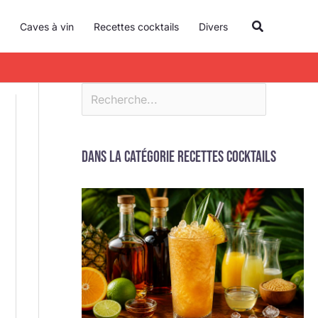
R
Recherche
Caves à vin
Recettes cocktails
Divers
e
c
h
e
r
c
Dans la catégorie Recettes cocktails
h
e
r