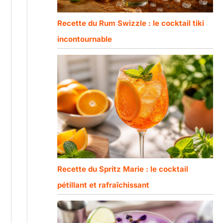
Recette du Rum Swizzle : le cocktail tiki
incontournable
Recette du Spritz Marie : le cocktail
pétillant et rafraîchissant