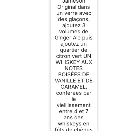
Jameson
Original dans
un verre avec
des glaçons,
ajoutez 3
volumes de
Ginger Ale puis
ajoutez un
quartier de
citron vert UN
WHISKEY AUX
NOTES
BOISÉES DE
VANILLE ET DE
CARAMEL,
conférées par
le
vieillissement
entre 4 et 7
ans des
whiskeys en
fûts de chènes