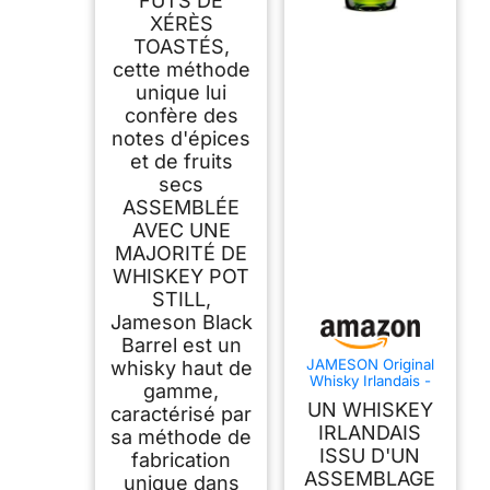
FÛTS DE
XÉRÈS
TOASTÉS,
cette méthode
unique lui
confère des
notes d'épices
et de fruits
secs
ASSEMBLÉE
AVEC UNE
MAJORITÉ DE
WHISKEY POT
STILL,
Jameson Black
Barrel est un
JAMESON Original
whisky haut de
Whisky Irlandais -
gamme,
40%, 70cl
UN WHISKEY
caractérisé par
IRLANDAIS
sa méthode de
ISSU D'UN
fabrication
ASSEMBLAGE
unique dans