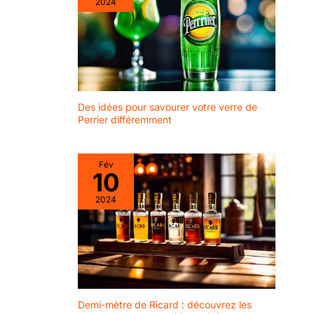
2024
Des idées pour savourer votre verre de
Perrier différemment
Fév
10
2024
Demi-mètre de Ricard : découvrez les