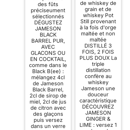
de whiskey de
des fûts
grain et de
préciseument
whiskey Pot
sélectionnés
Still provenant
DÉGUSTEZ
à la fois d'orge
JAMESON
maltée et non
BLACK
maltée
BARREL PUR,
DISTILLÉ 3
AVEC
FOIS, 2 FOIS
GLACONS OU
PLUS DOUX La
EN COCKTAIL,
triple
comme dans le
distillation
Black B(ee) :
confère au
mélangez 4cl
whiskey
de Jameson
Jameson une
Black Barrel,
douceur
2cl de sirop de
caractéristique
miel, 2cl de jus
DÉCOUVREZ
de citron avec
JAMESON
des glaçons
GINGER &
puis versez
LIME : versez 1
dans un verre