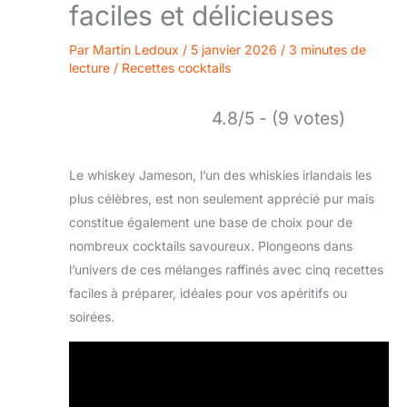
faciles et délicieuses
Par
Martin Ledoux
/
5 janvier 2026
/
3 minutes de
lecture
/
Recettes cocktails
4.8/5 - (9 votes)
Le whiskey Jameson, l’un des whiskies irlandais les
plus célèbres, est non seulement apprécié pur mais
constitue également une base de choix pour de
nombreux cocktails savoureux. Plongeons dans
l’univers de ces mélanges raffinés avec cinq recettes
faciles à préparer, idéales pour vos apéritifs ou
soirées.