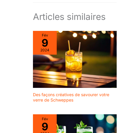
Articles similaires
Fév
9
2024
Des façons créatives de savourer votre
verre de Schweppes
Fév
9