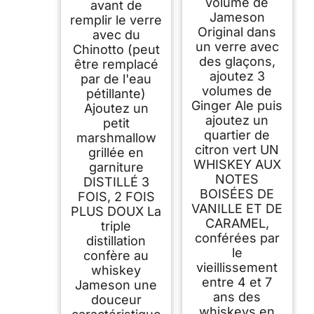
volume de
avant de
Jameson
remplir le verre
Original dans
avec du
un verre avec
Chinotto (peut
des glaçons,
être remplacé
ajoutez 3
par de l'eau
volumes de
pétillante)
Ginger Ale puis
Ajoutez un
ajoutez un
petit
quartier de
marshmallow
citron vert UN
grillée en
WHISKEY AUX
garniture
NOTES
DISTILLÉ 3
BOISÉES DE
FOIS, 2 FOIS
VANILLE ET DE
PLUS DOUX La
CARAMEL,
triple
conférées par
distillation
le
confère au
vieillissement
whiskey
entre 4 et 7
Jameson une
ans des
douceur
whiskeys en