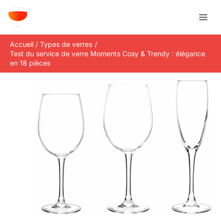
Aller
R
au
e
contenu
c
Accueil
Types de verres
h
Test du service de verre Moments Cosy & Trendy : élégance
e
en 18 pièces
r
c
h
e
r