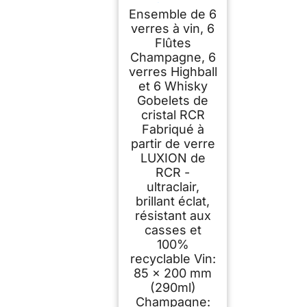
taillé Verrerie -
Ensemble de 6
Verres à vin, Flûtes à
Champagne, Whisky
verres à vin, 6
Gobelets et Verres à
Flûtes
Highball - Set 24pc
Champagne, 6
verres Highball
et 6 Whisky
Gobelets de
cristal RCR
Fabriqué à
partir de verre
LUXION de
RCR -
ultraclair,
brillant éclat,
résistant aux
casses et
100%
recyclable Vin:
85 x 200 mm
(290ml)
Champagne: