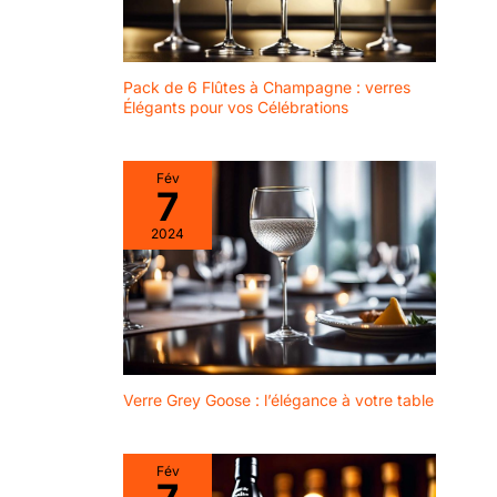
Pack de 6 Flûtes à Champagne : verres
Élégants pour vos Célébrations
Fév
7
2024
Verre Grey Goose : l’élégance à votre table
Fév