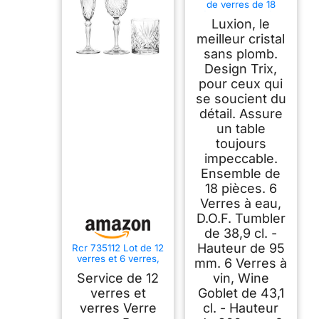
de verres de 18
pièces, composé de
Luxion, le
6 flûtes, 6 verres à
eau, 6 verres à vins,
meilleur cristal
transparents, en
sans plomb.
cristal - Fabriqué en
Design Trix,
Italie
pour ceux qui
se soucient du
détail. Assure
un table
toujours
impeccable.
Ensemble de
18 pièces. 6
Verres à eau,
D.O.F. Tumbler
de 38,9 cl. -
Hauteur de 95
Rcr 735112 Lot de 12
verres et 6 verres,
mm. 6 Verres à
verre, transparent,
Service de 12
vin, Wine
270 ml
verres et
Goblet de 43,1
verres Verre
cl. - Hauteur