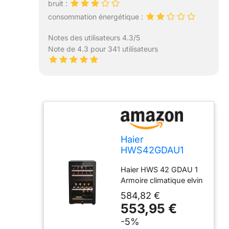
bruit :
consommation énergétique :
Notes des utilisateurs 4.3/5
Note de 4.3 pour 341 utilisateurs
Haier
HWS42GDAU1
Series 7 Cave à
Haier HWS 42 GDAU 1
vin, 42 bouteilles,
Armoire climatique elvin
connectivité Wi-Fi,
lumières LED et
584,82 €
verre anti-UV,
553,95 €
étagères en bois,
-5%
49,7 x 58,5 x 82