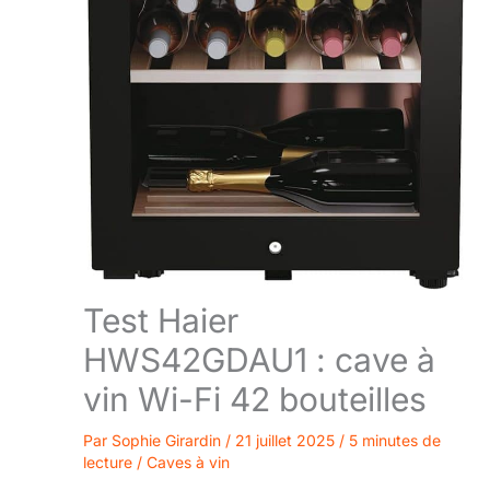
Test Haier
HWS42GDAU1 : cave à
vin Wi-Fi 42 bouteilles
Par
Sophie Girardin
/
21 juillet 2025
/
5 minutes de
lecture
/
Caves à vin