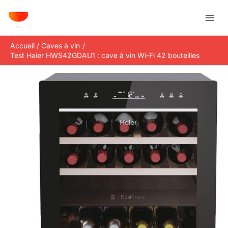
Aller
R
au
e
contenu
c
Accueil
Caves à vin
h
Test Haier HWS42GDAU1 : cave à vin Wi-Fi 42 bouteilles
e
r
c
h
e
r