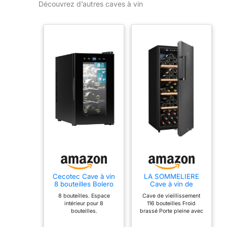
Découvrez d’autres caves à vin
Cecotec Cave à vin
LA SOMMELIERE
8 bouteilles Bolero
Cave à vin de
Grandsommelier
vieillissement
8 bouteilles. Espace
Cave de vieillissement
830 coolcrystal,
CTPNE120E
intérieur pour 8
116 bouteilles Froid
Refroidissement
bouteilles.
brassé Porte pleine avec
thermoélectrique,
Thermoélectrique. Faible
serrure Classe énergie E
Température
niveau sonore et haute