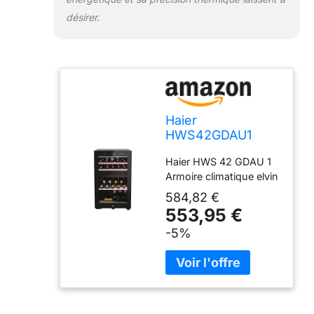
désirer.
Haier
HWS42GDAU1
Series 7 Cave à
Haier HWS 42 GDAU 1
vin, 42 bouteilles,
Armoire climatique elvin
connectivité Wi-Fi,
lumières LED et
584,82 €
verre anti-UV,
553,95 €
étagères en bois,
-5%
49,7 x 58,5 x 82
cm, noir