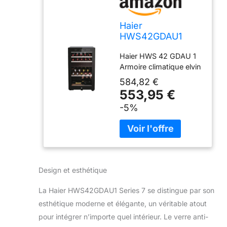
Haier
HWS42GDAU1
Series 7 Cave à
Haier HWS 42 GDAU 1
vin, 42 bouteilles,
Armoire climatique elvin
connectivité Wi-Fi,
lumières LED et
584,82 €
verre anti-UV,
553,95 €
étagères en bois,
-5%
49,7 x 58,5 x 82
cm, noir
Design et esthétique
La Haier HWS42GDAU1 Series 7 se distingue par son
esthétique moderne et élégante, un véritable atout
pour intégrer n’importe quel intérieur. Le verre anti-