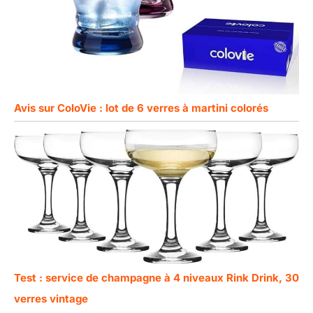
Avis sur ColoVie : lot de 6 verres à martini colorés
Test : service de champagne à 4 niveaux Rink Drink, 30
verres vintage