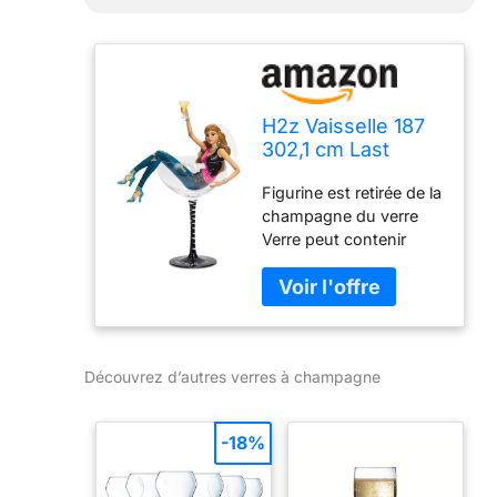
H2z Vaisselle 187
302,1 cm Last
Night Out Girl
Figurine est retirée de la
Verre à
champagne du verre
Champagne, 10
Verre peut contenir
1/5,1 cm
jusqu'à 283,5 gram de
liquide Livré avec une
étiquette de boisson
avec Clever définitions
Le verre est lave-
Découvrez d’autres verres à champagne
vaisselle et micro-
ondes. Emballé dans
une boîte cadeau prêt
-18%