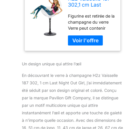
302,1 cm Last
Night Out Girl
Figurine est retirée de la
Verre à
champagne du verre
Champagne, 10
Verre peut contenir
1/5,1 cm
jusqu'à 283,5 gram de
liquide Livré avec une
étiquette de boisson
avec Clever définitions
Le verre est lave-
Un design unique qui attire l’œil
vaisselle et micro-
ondes. Emballé dans
En découvrant le verre à champagne H2z Vaisselle
une boîte cadeau prêt
187 302, 1 cm Last Night Out Girl, j’ai immédiatement
été séduit par son design original et coloré. Conçu
par la marque Pavilion Gift Company, il se distingue
par un motif multicolore unique qui attire
instantanément l’œil et apporte une touche de gaieté
à n’importe quelle occasion. Avec des dimensions de
16, 51 cm de long, 11, 43 cm de large et 26, 67 cm de