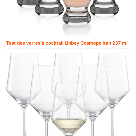
Test des verres à cocktail Libbey Cosmopolitan 237 ml