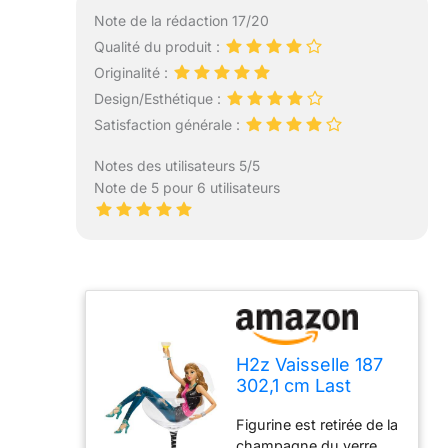
Note de la rédaction 17/20
Qualité du produit :
Originalité :
Design/Esthétique :
Satisfaction générale :
Notes des utilisateurs 5/5
Note de 5 pour 6 utilisateurs
H2z Vaisselle 187
302,1 cm Last
Night Out Girl
Figurine est retirée de la
Verre à
champagne du verre