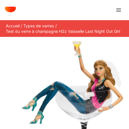
Aller
R
au
e
contenu
c
Accueil
Types de verres
h
Test du verre à champagne H2z Vaisselle Last Night Out Girl
e
r
c
h
e
r