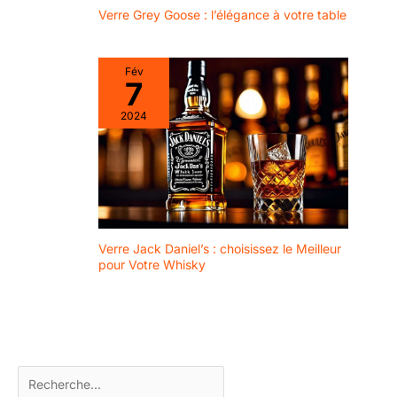
pour toutes les
Verre Grey Goose : l’élégance à votre table
occasions, qu'il
s'agisse de mariages,
anniversaires, vacances
Fév
ou d'autres
7
événements spéciaux.
2024
Surprenez votre
femme, votre mari ou
vos amis avec ce
cadeau exquis qu'ils
chériront pour les
années à venir.
Durabilité et
Verre Jack Daniel’s : choisissez le Meilleur
fonctionnalité : nous
pour Votre Whisky
nous engageons à
vous fournir des
produits de haute
qualité dont vous
pourrez profiter
pendant des années. Si
pour une raison