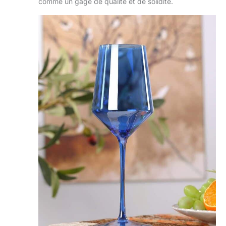
qui met en évidence la
comme un gage de qualité et de solidité.
teinte naturelle et la
viscosité de votre vin.
De plus, le matériau est
facile à laver, passe au
lave-vaisselle pour un
entretien quotidien
facile et préserve sa
magnifique brillance.
Emballage cadeau : ce
verre à vin en cristal est
livré dans un emballage
cadeau élégant, ce qui
en fait un choix parfait
pour toutes les
occasions, qu'il
s'agisse de mariages,
anniversaires, vacances
ou d'autres
événements spéciaux.
Surprenez votre
femme, votre mari ou