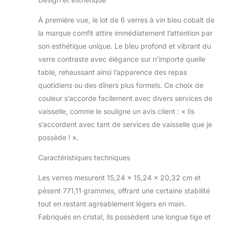
même juste une soirée
425,2 g
amusante avec des
À première vue, le lot de 6 verres à vin bleu cobalt de
amis. Le design unique
de ces verres à vin
la marque comfit attire immédiatement l’attention par
colorés est un départ
son esthétique unique. Le bleu profond et vibrant du
rafraîchissant des
verre contraste avec élégance sur n’importe quelle
verres à vin
table, rehaussant ainsi l’apparence des repas
traditionnels, et ne
manquera pas
quotidiens ou des dîners plus formels. Ce choix de
d'impressionner vos
couleur s’accorde facilement avec divers services de
invités. Design exquis
vaisselle, comme le souligne un avis client : « Ils
pour verres à vin : ce lot
s’accordent avec tant de services de vaisselle que je
de 6 verres à vin a été
possède ! ».
conçu dans un esprit
d'élégance et de
Caractéristiques techniques
simplicité. Le bord
coupé à froid parfait et
Les verres mesurent 15,24 x 15,24 x 20,32 cm et
les lignes délicates ainsi
que la forme unique du
pèsent 771,11 grammes, offrant une certaine stabilité
bol permettent aux
tout en restant agréablement légers en main.
amateurs de vin de
Fabriqués en cristal, ils possèdent une longue tige et
profiter de la