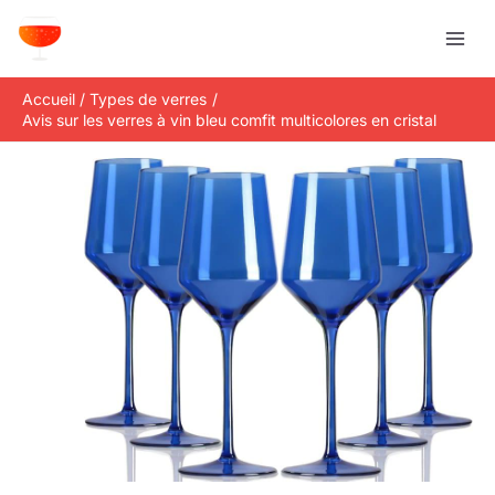
Aller
R
au
e
contenu
c
Accueil
Types de verres
h
Avis sur les verres à vin bleu comfit multicolores en cristal
e
r
c
h
e
r