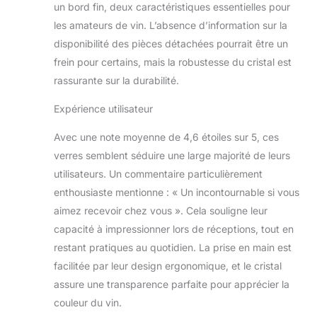
un bord fin, deux caractéristiques essentielles pour
Bourgogne, du
les amateurs de vin. L’absence d’information sur la
Cabernet Sauvignon,
du Pinot, du Bordeaux
disponibilité des pièces détachées pourrait être un
et plus encore,
frein pour certains, mais la robustesse du cristal est
permettant à votre vin
rassurante sur la durabilité.
d'être équilibré entre
acidité et douceur.
Expérience utilisateur
Décorez votre maison :
le verre coloré ajoute
Avec une note moyenne de 4,6 étoiles sur 5, ces
une touche d'élégance
verres semblent séduire une large majorité de leurs
à n'importe quelle
utilisateurs. Un commentaire particulièrement
armoire. Cet ensemble
de tiges de comfit est le
enthousiaste mentionne : « Un incontournable si vous
moyen idéal d'ajouter
aimez recevoir chez vous ». Cela souligne leur
une nouvelle touche de
capacité à impressionner lors de réceptions, tout en
couleur à la collection
restant pratiques au quotidien. La prise en main est
de votre cadeau. De
plus, cette option
facilitée par leur design ergonomique, et le cristal
classique est adaptée
assure une transparence parfaite pour apprécier la
pour le vin rouge et
couleur du vin.
blanc, et c'est un