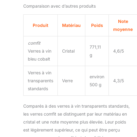
excellent rapport
Comparaison avec d’autres produits
qualité/prix pour un lot
de six. Avec un bol
Note
généreux et une tige
Produit
Matériau
Poids
délicate, ils sont
moyenne
robustes et délicats en
même temps, avec une
comfit
771,11
construction durable et
Verres à vin
Cristal
4,6/5
une finition élégante. Ils
g
bleu cobalt
combinent forme et
fonctionnalité pour une
Verres à vin
magnifique pièce
environ
d'accentuation. Cristal
transparents
Verre
4,3/5
500 g
100 % pur de qualité
standards
supérieure : verres à vin
colorés en cristal 100 %
sans plomb. Les verres
Comparés à des verres à vin transparents standards,
à vin en cristal sont
les verres comfit se distinguent par leur matériau en
ultra-transparents,
cristal et une note moyenne plus élevée. Leur poids
purs, lumineux qui
est légèrement supérieur, ce qui peut être perçu
réfractent la lumière ce