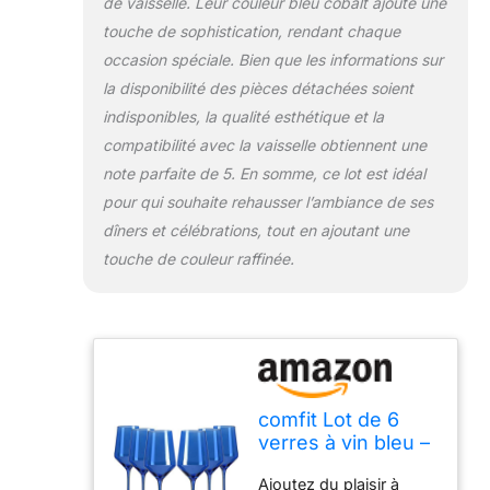
de vaisselle. Leur couleur bleu cobalt ajoute une
du Pinot, du Bordeaux
touche de sophistication, rendant chaque
et plus encore,
permettant à votre vin
occasion spéciale. Bien que les informations sur
d'être équilibré entre
la disponibilité des pièces détachées soient
acidité et douceur.
indisponibles, la qualité esthétique et la
Décorez votre maison :
compatibilité avec la vaisselle obtiennent une
le verre coloré ajoute
une touche d'élégance
note parfaite de 5. En somme, ce lot est idéal
à n'importe quelle
pour qui souhaite rehausser l’ambiance de ses
armoire. Cet ensemble
dîners et célébrations, tout en ajoutant une
de tiges de comfit est le
touche de couleur raffinée.
moyen idéal d'ajouter
une nouvelle touche de
couleur à la collection
de votre cadeau. De
plus, cette option
classique est adaptée
pour le vin rouge et
comfit Lot de 6
blanc, et c'est un
verres à vin bleu –
excellent rapport
Verres à vin
qualité/prix pour un lot
Ajoutez du plaisir à
colorés en cristal