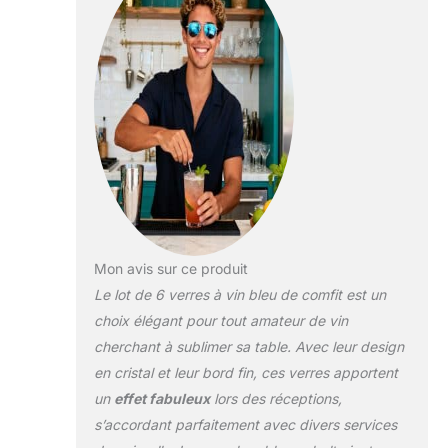
de ces verres à vin
colorés est un départ
rafraîchissant des
verres à vin
traditionnels, et ne
manquera pas
d'impressionner vos
invités. Design exquis
pour verres à vin : ce lot
de 6 verres à vin a été
conçu dans un esprit
d'élégance et de
simplicité. Le bord
Mon avis sur ce produit
coupé à froid parfait et
Le lot de 6 verres à vin bleu de comfit est un
les lignes délicates ainsi
choix élégant pour tout amateur de vin
que la forme unique du
cherchant à sublimer sa table. Avec leur design
bol permettent aux
amateurs de vin de
en cristal et leur bord fin, ces verres apportent
profiter de la
un
effet fabuleux
lors des réceptions,
Bourgogne, du
s’accordant parfaitement avec divers services
Cabernet Sauvignon,