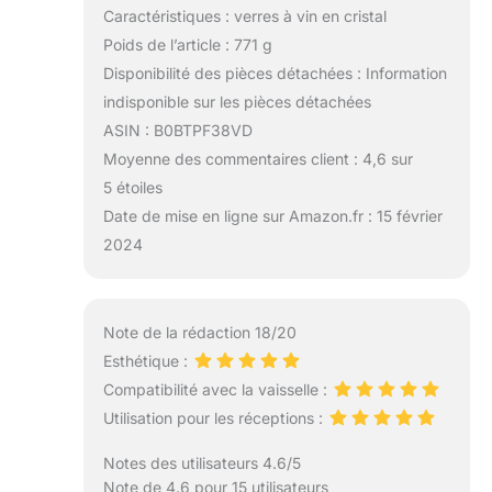
pour trouver une
Caractéristiques : verres à vin en cristal
solution, qu'il s'agisse
Poids de l’article : 771 g
d'un remplacement,
Disponibilité des pièces détachées : Information
d'un remboursement
ou d'une autre option
indisponible sur les pièces détachées
qui répond à vos
ASIN : B0BTPF38VD
besoins.
Moyenne des commentaires client : 4,6 sur
5 étoiles
Date de mise en ligne sur Amazon.fr : 15 février
2024
Note de la rédaction 18/20
Esthétique :
Compatibilité avec la vaisselle :
Utilisation pour les réceptions :
Notes des utilisateurs 4.6/5
Note de 4.6 pour 15 utilisateurs