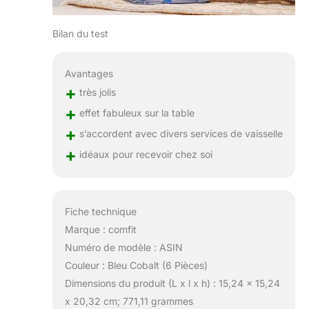
vos amis avec ce
cadeau exquis qu'ils
Bilan du test
chériront pour les
années à venir.
Durabilité et
Avantages
fonctionnalité : nous
+
très jolis
nous engageons à
+
vous fournir des
effet fabuleux sur la table
produits de haute
+
s’accordent avec divers services de vaisselle
qualité dont vous
+
idéaux pour recevoir chez soi
pourrez profiter
pendant des années. Si
pour une raison
quelconque vous
Fiche technique
n'êtes pas satisfait de
votre produit, veuillez
Marque : comfit
nous le faire savoir
Numéro de modèle : ASIN
dans les 30 jours
Couleur : Bleu Cobalt (6 Pièces)
suivant votre date
Dimensions du produit (L x l x h) : 15,24 x 15,24
d'achat. Nous
travaillerons avec vous
x 20,32 cm; 771,11 grammes