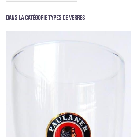
quelconque vous
n'êtes pas satisfait de
votre produit, veuillez
Dans la catégorie Types de verres
nous le faire savoir
dans les 30 jours
suivant votre date
d'achat. Nous
travaillerons avec vous
pour trouver une
solution, qu'il s'agisse
d'un remplacement,
d'un remboursement
ou d'une autre option
qui répond à vos
besoins.