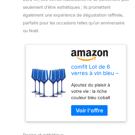
seulement d’être esthétiques ; ils promettent
également une expérience de dégustation raffinée,
parfaite pour les occasions telles qu’un anniversaire
ou Noël.
comfit Lot de 6
verres à vin bleu –
Verres à vin
Ajoutez du plaisir à
colorés en cristal
votre vie : la riche
avec longue tige
couleur bleu cobalt
et bord fin, verres
ajoute une touche
à vin multicolores
d'excitation à n'importe
parfaits pour les
quelle table, ce qui rend
amateurs de vin
ces verres parfaits pour
pour un
les célébrations ou
anniversaire, Noël,
Design et esthétique