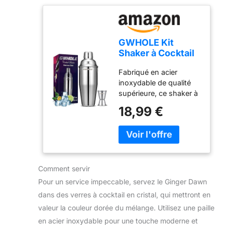
fuite Pratique à utiliser :
a une certification
vaisselle, acier
les deux shakers ont
biologique (NL-BIO-01)
inoxydable
un contrepoids parfait
Agriculture UE/non UE.
Passe au lave-vaisselle
Fait en Belgique.
GWHOLE Kit
Shaker à Cocktail
en INOX 750ml
Fabriqué en acier
avec Filtre
inoxydable de qualité
Interne, Doseur à
supérieure, ce shaker à
Double Mesure
cocktail 750ml résiste à
(1/2 et 1 oz)
18,99 €
la corrosion et aux
Shaker à Cocktail
chocs. Son design
Professionnel Bar
ergonomique avec
et Maison, Anti-
couvercle étanche
Fuite et Durable
permet un mélange
rapide et sans
Comment servir
éclaboussures, idéal
Pour un service impeccable, servez le Ginger Dawn
pour les cocktails
dans des verres à cocktail en cristal, qui mettront en
maison ou
valeur la couleur dorée du mélange. Utilisez une paille
professionnels Le kit
inclut un doseur à deux
en acier inoxydable pour une touche moderne et