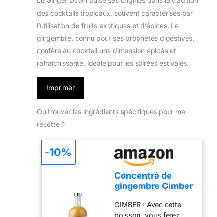
Le Ginger Dawn puise ses origines dans la tradition
des cocktails tropicaux, souvent caractérisés par
l’utilisation de fruits exotiques et d’épices. Le
gingembre, connu pour ses propriétés digestives,
confère au cocktail une dimension épicée et
rafraîchissante, idéale pour les soirées estivales.
Imprimer
Où trouver les ingrédients spécifiques pour ma
recette ?
-10%
Concentré de
gingembre Gimber
au fruit de la
GIMBER : Avec cette
passion, 100%
boisson, vous ferez
naturel et vegan