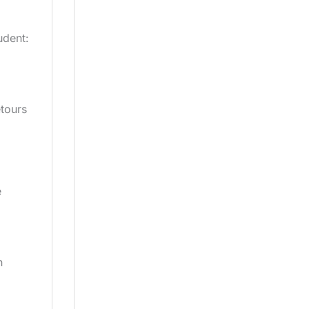
udent:
etours
e
n