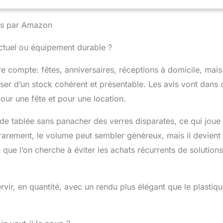
ctionnalité durables. Tige haute et fine pour le contrôle de la
e – La longue tige offre une prise facile tout en gardant votre
nies par Amazon
la température idéale, empêchant le transfert de chaleur de vos
base renforcée assure la stabilité, ce qui les rend idéales pour un
nctuel ou équipement durable ?
stique ou professionnel. Durables et 100 % lavables au lave-
 Fabriquées à partir de verre de haute qualité, ces flûtes à
e compte: fêtes, anniversaires, réceptions à domicile, mais
passent entièrement au lave-vaisselle pour un nettoyage facile.
ction robuste est conçue pour résister à une utilisation fréquente,
ser d’un stock cohérent et présentable. Les avis vont dans 
 rend parfaites pour les environnements décontractés et formels.
pour une fête et pour une location.
e douze avec emballage prêt à offrir – Cet ensemble de douze
hampagne est emballé dans une élégante boîte bleue, ce qui en fai
e tablée sans panacher des verres disparates, ce qui joue 
idéal pour les mariages, les pendaisons de crémaillère ou les
ns spéciales. Dimensions : 23 cm (H) x 4,9 cm (P) avec une
t rarement, le volume peut sembler généreux, mais il devient
e 220 ml.
que l’on cherche à éviter les achats récurrents de solutions
servir, en quantité, avec un rendu plus élégant que le plastiq