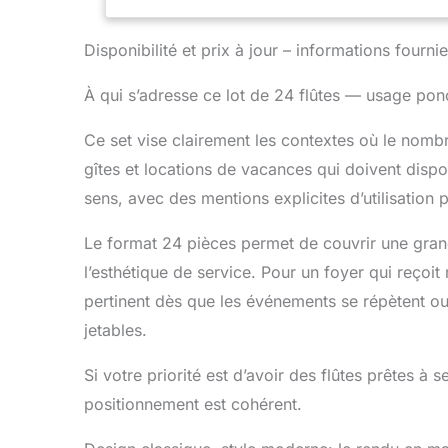
et une fon
températur
Disponibilité et prix à jour – informations four
boisson à 
mains. La 
À qui s’adresse ce lot de 24 flûtes — usage po
usage dome
vaisselle –
Ce set vise clairement les contextes où le nombr
champagne 
La constru
gîtes et locations de vacances qui doivent dispo
ce qui les
sens, avec des mentions explicites d’utilisation 
Ensemble d
flûtes à c
Le format 24 pièces permet de couvrir une grand
un cadeau 
célébratio
l’esthétique de service. Pour un foyer qui reçoi
capacité d
pertinent dès que les événements se répètent ou 
jetables.
Si votre priorité est d’avoir des flûtes prêtes à 
positionnement est cohérent.