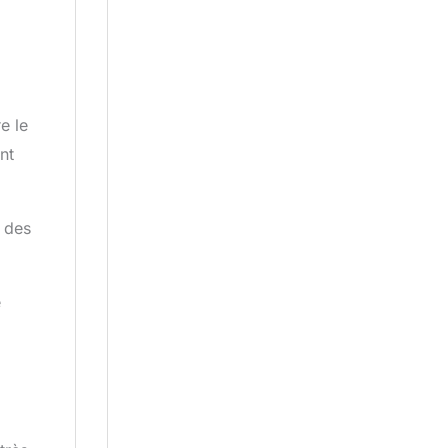
e le
nt
s des
e