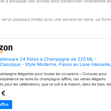
cité à encaisser des soirées sans transformer l’événement e
ervir plusieurs invités avec une verrerie en verre, ce form
ableware 24 flûtes à Champagne de 220 ML -
lassique - Style Moderne, Passe au Lave-Vaisselle
 Boire en Verre pour Champagne, Prosecco, vin
champagne élégantes pour toutes les occasions – Conçues pour
ux
l'expérience de boire du champagne raffiné, ces verres élégants
its pour les célébrations, que ce soit à la maison, dans les bars, le
ts ou les événements spéciaux. Chaque flûte est conçue pour une
 €
tion intemporelle. Bol de forme parfaite pour l'effervescence – Le
finé du bol vous permet de profiter pleinement des bulles et de
u champagne ou du vin mousseux. Un bord roulé souple ajoute d
té et de la résistance contre l’écaillage, garantissant une élégance