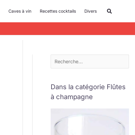
R
Recherche
Caves à vin
Recettes cocktails
Divers
e
c
h
e
r
c
h
e
Dans la catégorie Flûtes
r
à champagne