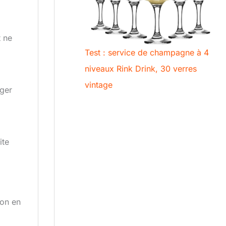
t ne
Test : service de champagne à 4
niveaux Rink Drink, 30 verres
vintage
éger
ite
son en