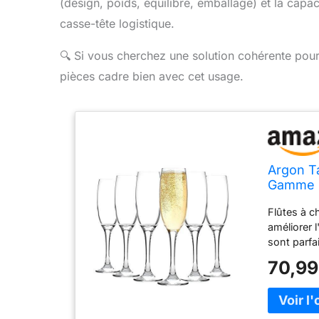
(design, poids, équilibre, emballage) et la capa
casse-tête logistique.
🔍
Si vous cherchez une solution cohérente pour s
pièces cadre bien avec cet usage.
Argon T
Gamme C
flûtes à
Flûtes à 
Mousse
améliorer 
sont parfa
restauran
70,99
sophistica
design raf
l'arôme d
la durabili