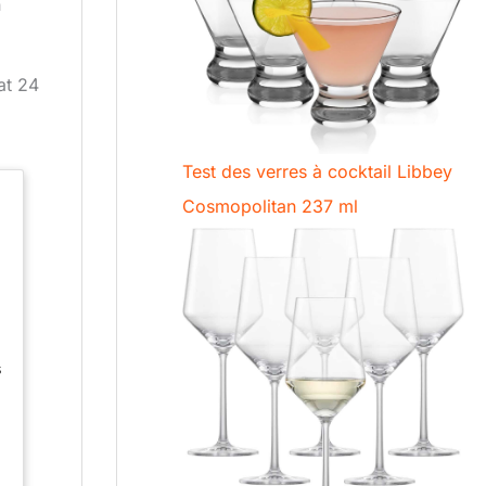
n
at 24
Test des verres à cocktail Libbey
Cosmopolitan 237 ml
,
s
e