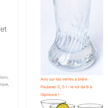
et
ison,
Avis sur les verres à bière
sique,
Paulaner 0, 5 l : le lot de 6 à
l’épreuve !