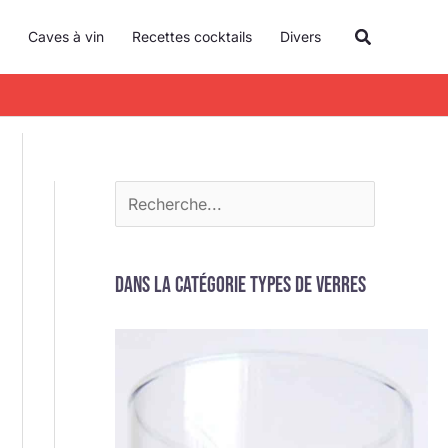
R
Recherche
Caves à vin
Recettes cocktails
Divers
e
c
h
e
r
c
h
e
Dans la catégorie Types de verres
r