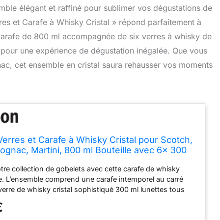
mble élégant et raffiné pour sublimer vos dégustations de
s et Carafe à Whisky Cristal » répond parfaitement à
e carafe de 800 ml accompagnée de six verres à whisky de
té pour une expérience de dégustation inégalée. Que vous
ac, cet ensemble en cristal saura rehausser vos moments
rres et Carafe à Whisky Cristal pour Scotch,
ognac, Martini, 800 ml Bouteille avec 6x 300
à Whiskey, Décanter Cristal, Belle Boîte Cadea,
re collection de gobelets avec cette carafe de whisky
nie. L’ensemble comprend une carafe intemporel au carré
verre de whisky cristal sophistiqué 300 ml lunettes tous
élégance classique. Drinks êtes sûr d’être vraiment
€
sque servi de cette carafe élégante de boissons alcoolisées