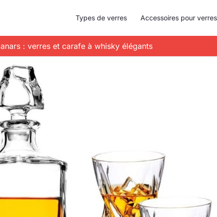
Types de verres
Accessoires pour verres
 Kanars : verres et carafe à whisky élégants