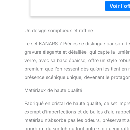
dans les ver
un design de
réfléchissant
officielles et
whisky, bour
Un design somptueux et raffiné
pendaison de
plomb. SIP, 
pas contenu
Le set KANARS 7 Pièces se distingue par son des
qualité médi
gravure élégante et détaillée, qui capte la lumi
versant dans 
verre, avec sa base épaisse, offre un style robus
alcools. KA
n’importe qu
premium que l’on ressent dès qu’on les tient en
vaisselle, c
présence scénique unique, devenant le protagon
héritage qui 
Matériaux de haute qualité
Fabriqué en cristal de haute qualité, ce set impr
exempt d’imperfections et de bulles d’air, rappe
matériau n’absorbe pas les odeurs, préservant a
bourbon, du scotch ou tout autre spiritueux raff