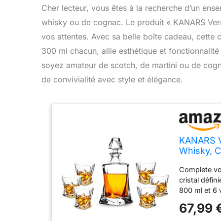
Cher lecteur, vous êtes à la recherche d’un ense
whisky ou de cognac. Le produit « KANARS Verre
vos attentes. Avec sa belle boîte cadeau, cett
300 ml chacun, allie esthétique et fonctionnali
soyez amateur de scotch, de martini ou de cogn
de convivialité avec style et élégance.
KANARS Ve
Whisky, C
ml Verre 
Complete vot
7 Pièces
cristal défi
800 ml et 6 
offrant une 
67,99 
apprécié lor