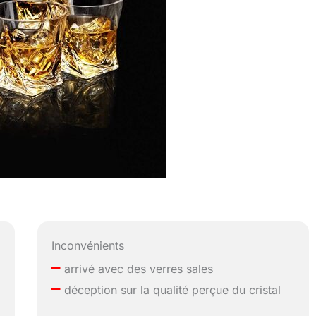
Inconvénients
–
arrivé avec des verres sales
–
déception sur la qualité perçue du cristal