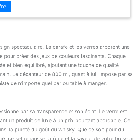
res à l’ancienne qui ont été magistralement conçus dans
 belle tournure classique, avec distinctif lumière
e cristallines détaillant. Perfect pour les réceptions
 d’usage quotidien ; servir et les faire griller votre plus chère
bon et scotch dans le style avec cette carafe de vin à une
 crémaillère, mariage ou retraite fonctions. 100 % sans
poings fermés sachant que votre boisson préférée n’est
e par le plomb comme les autres verres de whisky de
ign spectaculaire. La carafe et les verres arborent une
ocre. Donner votre whisky le respect approprié en le
ère pour créer des jeux de couleurs fascinants. Chaque
un verre qui tient à jour votre profil de toute la saveur des
te et bien équilibré, ajoutant une touche de qualité
NARS whisky coffret est un cadeau majestueux compléter
el style. Avec un entretien facile main laver ou de lave-
 main. Le décanteur de 800 ml, quant à lui, impose par sa
et ensemble de verrerie de whisky est sûr d’être un précieux
iste de n’importe quel bar ou table à manger.
est long à se rappeler.
essionne par sa transparence et son éclat. Le verre est
lant un produit de luxe à un prix pourtant abordable. Ce
insi la pureté du goût du whisky. Que ce soit pour du
iné, ce set rehausse l’arôme et la saveur de votre boisson.