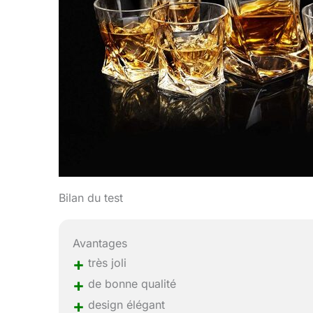
Bilan du test
Avantages
+
très joli
+
de bonne qualité
+
design élégant