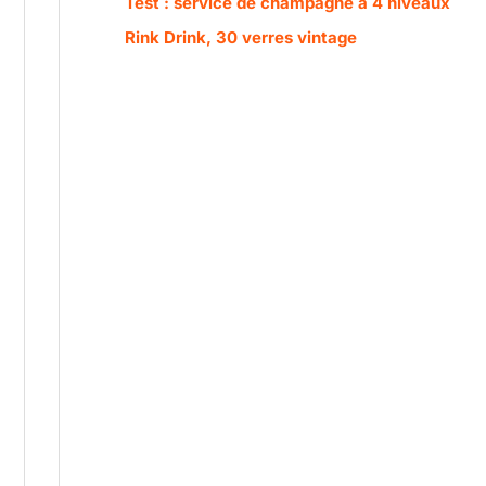
Test : service de champagne à 4 niveaux
Rink Drink, 30 verres vintage