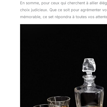
En somme, pour ceux qui cherchent à allier éléga
choix judicieux. Que ce soit pour agrémenter vo
mémorable, ce set répondra à toutes vos attentes