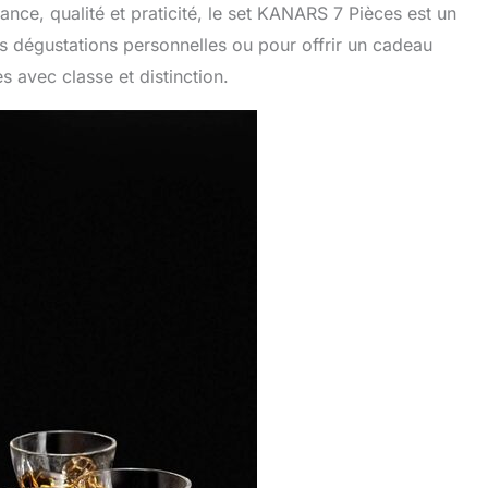
nce, qualité et praticité, le set KANARS 7 Pièces est un
s dégustations personnelles ou pour offrir un cadeau
 avec classe et distinction.