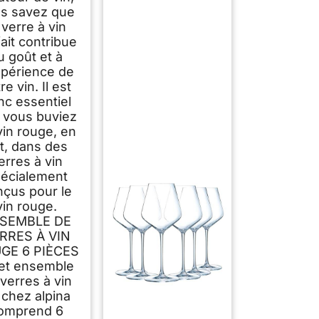
s savez que
 verre à vin
ait contribue
u goût et à
xpérience de
re vin. Il est
nc essentiel
 vous buviez
vin rouge, en
it, dans des
erres à vin
écialement
nçus pour le
vin rouge.
SEMBLE DE
RRES À VIN
GE 6 PIÈCES
et ensemble
verres à vin
 chez alpina
omprend 6