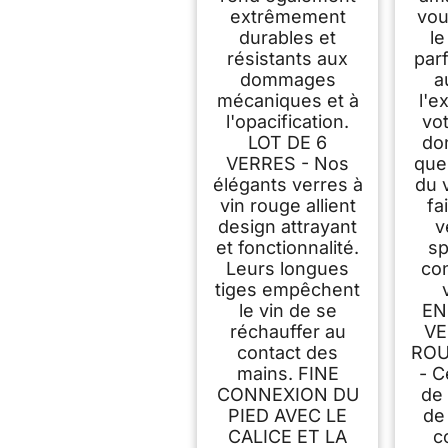
extrêmement
vou
durables et
le
résistants aux
parf
dommages
a
mécaniques et à
l'e
l'opacification.
vot
LOT DE 6
do
VERRES - Nos
que
élégants verres à
du 
vin rouge allient
fa
design attrayant
v
et fonctionnalité.
sp
Leurs longues
co
tiges empêchent
le vin de se
EN
réchauffer au
VE
contact des
ROU
mains. FINE
- C
CONNEXION DU
de 
PIED AVEC LE
de
CALICE ET LA
c