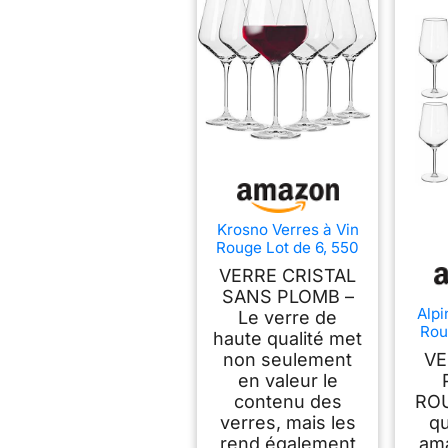
Krosno Verres à Vin
Rouge Lot de 6, 550
ml, Merlot,
VERRE CRISTAL
Collection Avant-
SANS PLOMB –
Garde
Alpi
Le verre de
Rou
haute qualité met
53cl
non seulement
VE
La
en valeur le
Cade
contenu des
ROU
verres, mais les
qu
rend également
ama