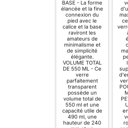
BASE - La forme
v
élancée et la fine
d'
connexion du
max
pied avec le
ce
calice et la base
verr
raviront les
amateurs de
minimalisme et
de simplicité
ma
élégante.
p
VOLUME TOTAL
DE 550 ML - Ce
sup
verre
d'e
parfaitement
ve
transparent
PO
possède un
volume total de
PE
550 ml et une
U
capacité utile de
e
490 ml, une
v
hauteur de 240
r