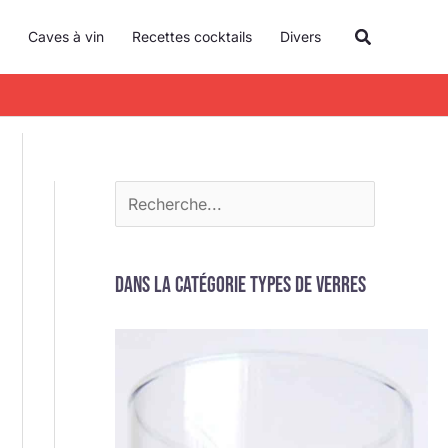
R
Recherche
Caves à vin
Recettes cocktails
Divers
e
c
h
e
r
c
h
e
Dans la catégorie Types de verres
r