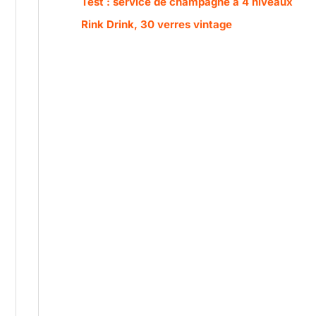
Test : service de champagne à 4 niveaux
Rink Drink, 30 verres vintage