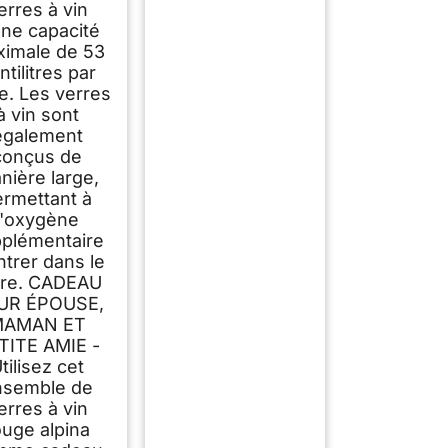
erres à vin
une capacité
imale de 53
ntilitres par
e. Les verres
à vin sont
également
conçus de
nière large,
ermettant à
l'oxygène
plémentaire
ntrer dans le
rre. CADEAU
UR ÉPOUSE,
MAMAN ET
TITE AMIE -
tilisez cet
nsemble de
erres à vin
ouge alpina