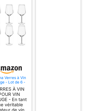
na Verres à Vin
ge - Lot de 6 -
 - Résistant au
RRES À VIN
ve-Vaisselle -
POUR VIN
au pour le Vin
GE - En tant
e véritable
teur de vin,