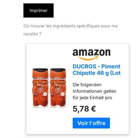
Imprimer
Où trouver les ingrédients spécifiques pour ma
recette ?
DUCROS - Piment
Chipotle 46 g (Lot
de 2)
Die folgenden
Informationen gelten
für jede Einheit pro
Packung Les
5,78 €
informations ci-
dessous s'appliquent à
chaque unité du pack
Laissez-vous tenter
Faites voyager vos