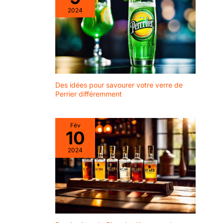
2024
Des idées pour savourer votre verre de
Perrier différemment
Fév
10
2024