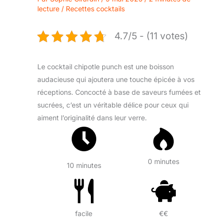
lecture
/
Recettes cocktails
4.7/5 - (11 votes)
Le cocktail chipotle punch est une boisson
audacieuse qui ajoutera une touche épicée à vos
réceptions. Concocté à base de saveurs fumées et
sucrées, c’est un véritable délice pour ceux qui
aiment l’originalité dans leur verre.
0 minutes
10 minutes
facile
€€