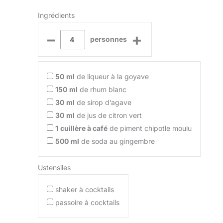
Ingrédients
–
+
personnes
50
ml
de liqueur à la goyave
150
ml
de rhum blanc
30
ml
de sirop d’agave
30
ml
de jus de citron vert
1
cuillère à café
de piment chipotle moulu
500
ml
de soda au gingembre
Ustensiles
shaker à cocktails
passoire à cocktails