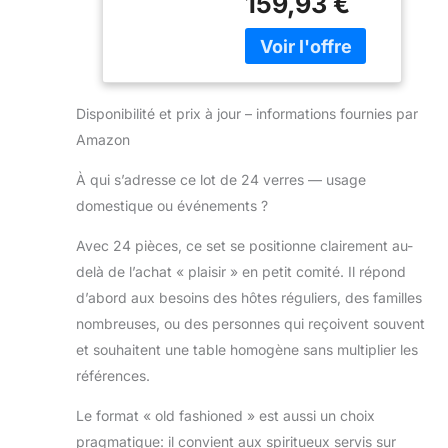
159,93 €
pour un usage
boissons
quotidien, le
alcoolisées,
partage ou les
bar, cadeau,
remplacements.
mariage,
Chaque verre à
maison
Disponibilité et prix à jour – informations fournies par
whisky en vrac est
emballé en toute
Amazon
sécurité dans une
boîte pour une
À qui s’adresse ce lot de 24 verres — usage
livraison sûre.
domestique ou événements ?
Fiables et élégants :
fabriqués à partir de
Avec 24 pièces, ce set se positionne clairement au-
verre de haute
delà de l’achat « plaisir » en petit comité. Il répond
qualité, ces verres à
d’abord aux besoins des hôtes réguliers, des familles
pierres sont dotés
nombreuses, ou des personnes qui reçoivent souvent
d'un bord et d'un
fond épais pour
et souhaitent une table homogène sans multiplier les
une longue durée
références.
de vie. Ils sont
conçus pour
Le format « old fashioned » est aussi un choix
résister à une
pragmatique: il convient aux spiritueux servis sur