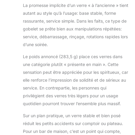
cocktails, la bière, le
La promesse implicite d’un verre « à l’ancienne » tient
vin et les jus. Le
autant au style qu’à l’usage: base stable, forme
design élégant et la
rassurante, service simple. Dans les faits, ce type de
surface lisse en
gobelet se prête bien aux manipulations répétées:
font un plaisir à
service, débarrassage, rinçage, rotations rapides lors
tenir et à afficher.
Idée cadeau
d’une soirée.
attentionnée : ces
beaux verres à
Le poids annoncé (283,5 g) place ces verres dans
whisky sont un
une catégorie plutôt « présente en main ». Cette
cadeau parfait pour
sensation peut être appréciée pour les spiritueux, car
les anniversaires,
elle renforce l’impression de solidité et de sérieux au
les mariages, les
célébrations ou les
service. En contrepartie, les personnes qui
fêtes. Idéal pour la
privilégient des verres très légers pour un usage
famille, les amis ou
quotidien pourront trouver l’ensemble plus massif.
les collègues, ils
expriment
Sur un plan pratique, un verre stable et bien posé
l'attention et
réduit les petits accidents sur comptoir ou plateau.
l'appréciation avec
Pour un bar de maison, c’est un point qui compte,
style.