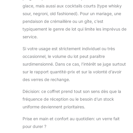
utilisation régulière
glace, mais aussi aux cocktails courts (type whisky
sans se casser ou
se déformer
sour, negroni, old fashioned). Pour un mariage, une
facilement. Taille
pendaison de crémaillère ou un gîte, c’est
parfaite : chaque
typiquement le genre de lot qui limite les imprévus de
verre à whisky
service.
mesure environ 8
cm de diamètre et
Si votre usage est strictement individuel ou très
9,5 cm de hauteur,
occasionnel, le volume du lot peut paraître
offrant une taille
confortable et
surdimensionné. Dans ce cas, l’intérêt se juge surtout
compacte qui est
sur le rapport quantité-prix et sur la volonté d’avoir
facile à tenir tout en
des verres de rechange.
profitant de vos
boissons préférées.
Décision: ce coffret prend tout son sens dès que la
Capacité généreuse
fréquence de réception ou le besoin d’un stock
et design élégant :
uniforme deviennent prioritaires.
avec une capacité
de 300 ml, ces
Prise en main et confort au quotidien: un verre fait
verres en vrac sont
parfaits pour le
pour durer ?
whisky, les