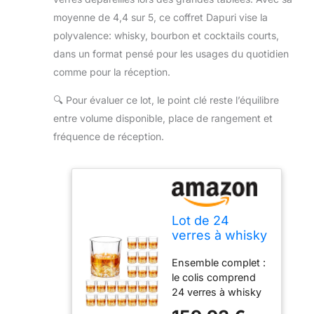
moyenne de 4,4 sur 5, ce coffret Dapuri vise la
polyvalence: whisky, bourbon et cocktails courts,
dans un format pensé pour les usages du quotidien
comme pour la réception.
🔍
Pour évaluer ce lot, le point clé reste l’équilibre
entre volume disponible, place de rangement et
fréquence de réception.
Lot de 24
verres à whisky
à l'ancienne de
Ensemble complet :
283,5 g, verres
le colis comprend
à cocktail,
24 verres à whisky
verres à
classiques, parfaits
bourbon pour