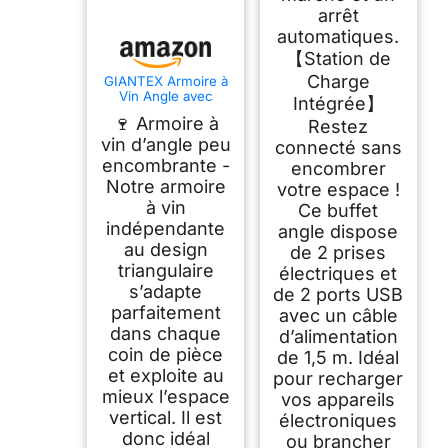
arrêt
automatiques.
【Station de
Charge
GIANTEX Armoire à
Vin Angle avec
Intégrée】
Etagère Réglable,
🍷 Armoire à
Restez
Armoire de Bar avec
Portes en Treillis
vin d’angle peu
connecté sans
Métallique, Buffet
encombrante -
encombrer
Cuisine Angle, Kit
Notre armoire
Anti-Basculement,
votre espace !
Industriel, 47,5 x
à vin
Ce buffet
47,5 x 130 CM
indépendante
angle dispose
au design
de 2 prises
triangulaire
électriques et
s’adapte
de 2 ports USB
parfaitement
avec un câble
dans chaque
d’alimentation
coin de pièce
de 1,5 m. Idéal
et exploite au
pour recharger
mieux l’espace
vos appareils
vertical. Il est
électroniques
donc idéal
ou brancher